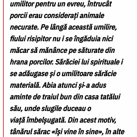
umilitor pentru un evreu, întrucât
porcii erau considerați animale
necurate. Pe lângă această umilire,
fiului risipitor nu i se îngăduia nici
măcar să mănânce pe săturate din
hrana porcilor. Sărăciei lui spirituale i
se adăugase și o umilitoare sărăcie
materială. Abia atunci și
‑
a adus
aminte de traiul bun din casa tat
ă
lui
s
ă
u, unde slugile duceau o
via
ță
î
mbel
ș
ugat
ă
. Din acest motiv,
t
â
n
ă
rul s
ă
rac
«îș
i vine
î
n sine
»
,
î
n alte