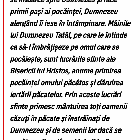
primii pa
ș
i ai poc
ă
in
ț
ei, Dumnezeu
alerg
â
nd
î
i iese
î
n
î
nt
â
mpinare. M
â
inile
lui Dumnezeu Tat
ă
l, pe care le
î
ntinde
ca s
ă‑
l
î
mbr
ăț
i
ș
eze pe omul care se
poc
ă
ie
ș
te, sunt lucr
ă
rile sfinte ale
Bisericii lui Hristos, anume primirea
pocăinței omului păcătos și dăruirea
iertării păcatelor. Prin aceste lucrări
sfinte primesc mântuirea toți oamenii
căzuți în păcate și înstrăinați de
Dumnezeu și de semenii lor dacă se