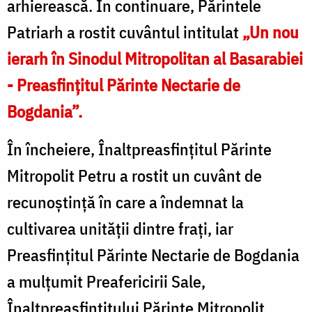
arhiereasc
ă
.
Î
n continuare, Părintele
Patriarh a rostit cuv
â
ntul intitulat
„
Un nou
ierarh în Sinodul Mitropolitan al Basarabiei
- Preasfințitul Părinte Nectarie de
Bogdania”.
În încheiere, Înaltpreasfințitul Părinte
Mitropolit Petru a rostit un cuvânt de
recunoştinţă în care a îndemnat la
cultivarea unității dintre frați, iar
Preasfințitul Părinte Nectarie de Bogdania
a mulțumit Preafericirii Sale,
Înaltpreasfințitului Părinte Mitropolit