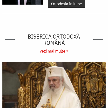
Ortodoxia în lume
BISERICA ORTODOXĂ
ROMÂNĂ
vezi mai multe »