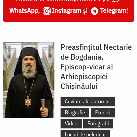
WhatsApp
,
Instagram
și
Telegram
!
Preasfințitul Nectarie
de Bogdania,
Episcop-vicar al
Arhiepiscopiei
Chișinăului
Cuvinte ale autorului
Biografie
Predici
Video
Fotografii
Locuri de pelerinaj