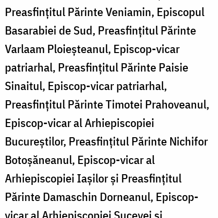
Preasfințitul Părinte Veniamin, Episcopul
B
Basarabiei de Sud, Preasfințitul Părinte
-
Varlaam Ploieşteanul, Episcop-vicar
F
patriarhal, Preasfințitul Părinte Paisie
Sinaitul, Episcop-vicar patriarhal,
Preasfințitul Părinte Timotei Prahoveanul,
Episcop-vicar al Arhiepiscopiei
Bucureștilor, Preasfințitul Părinte Nichifor
Botoșăneanul, Episcop-vicar al
Arhiepiscopiei Iașilor și Preasfințitul
Părinte Damaschin Dorneanul, Episcop-
vicar al Arhiepiscopiei Sucevei și