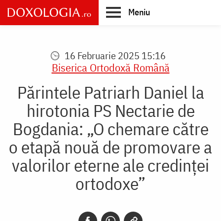
Skip
Meniu
to
main
Main
content
navigation
16 Februarie 2025 15:16
Biserica Ortodoxă Română
Părintele Patriarh Daniel la
hirotonia PS Nectarie de
Bogdania: „O chemare către
o etapă nouă de promovare a
valorilor eterne ale credinței
ortodoxe”