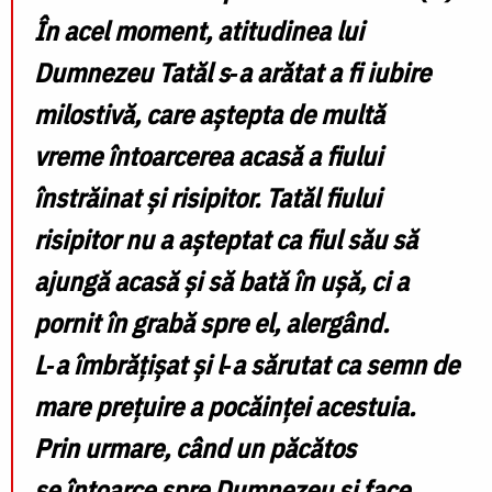
În acel moment, atitudinea lui
Dumnezeu Tatăl s
‑
a ar
ă
tat a fi iubire
milostiv
ă
, care a
ș
tepta de mult
ă
vreme
î
ntoarcerea acasă a fiului
înstrăinat și risipitor. Tatăl fiului
risipitor nu a așteptat ca fiul său să
ajungă acasă și să bată în ușă, ci a
pornit în grabă spre el, alergând.
L
‑
a
î
mbr
ăț
i
ș
at
ș
i l
‑
a s
ă
rutat ca semn de
mare pre
ț
uire a poc
ă
in
ț
ei acestuia.
Prin urmare, c
â
nd un p
ă
c
ă
tos
se
î
ntoarce spre Dumnezeu
ș
i face