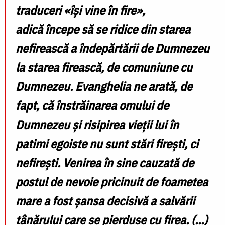
traduceri
«îș
i vine
î
n fire
»
,
adic
ă
î
ncepe s
ă
se ridice din starea
nefirească a îndepărtării de Dumnezeu
la starea firească, de comuniune cu
Dumnezeu. Evanghelia ne arată, de
fapt, că înstrăinarea omului de
Dumnezeu și risipirea vieții lui în
patimi egoiste nu sunt stări firești, ci
nefirești. Venirea în sine cauzată de
postul de nevoie pricinuit de foametea
mare a fost șansa decisivă a salvării
tânărului care se pierduse cu firea. (...)