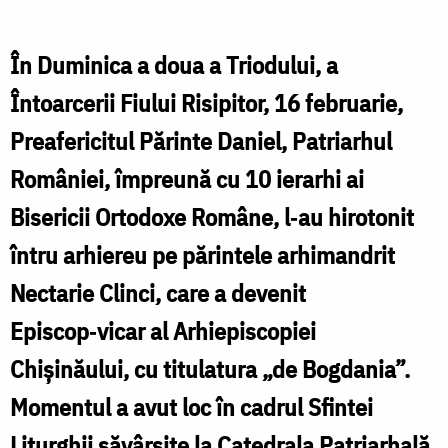
la
P
hirotonia
În Duminica a doua a Triodului, a
P
PS
Întoarcerii Fiului Risipitor, 16 februarie,
D
Nectarie
Preafericitul Părinte Daniel, Patriarhul
l
de
României, împreună cu 10 ierarhi ai
h
Bogdania:
Bisericii Ortodoxe Române, l‑au hirotonit
„O
întru arhiereu pe părintele arhimandrit
N
chemare
Nectarie Clinci, care a devenit
către
Episcop‑vicar al Arhiepiscopiei
o
Chișinăului, cu titulatura „de Bogdania”.
etapă
nouă
Momentul a avut loc în cadrul Sfintei
c
de
Liturghii săvârșite la Catedrala Patriarhală