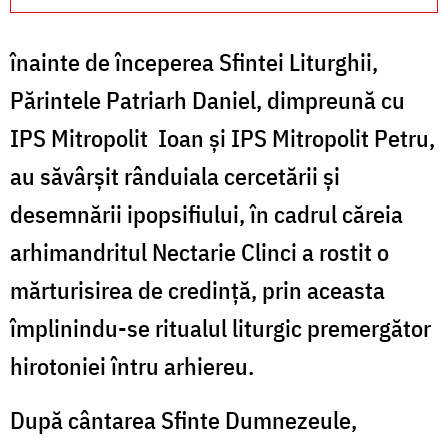
înainte de începerea Sfintei Liturghii,
Părintele Patriarh Daniel, dimpreună cu
IPS Mitropolit
Ioan și IPS Mitropolit Petru,
au săvârșit rânduiala cercetării și
desemnării ipopsifiului, în cadrul căreia
arhimandritul Nectarie Clinci a rostit o
mărturisirea de credință, prin aceasta
împlinindu-se ritualul liturgic premerg
ă
tor
hirotoniei
î
ntru arhiereu.
După cântarea Sfinte Dumnezeule,