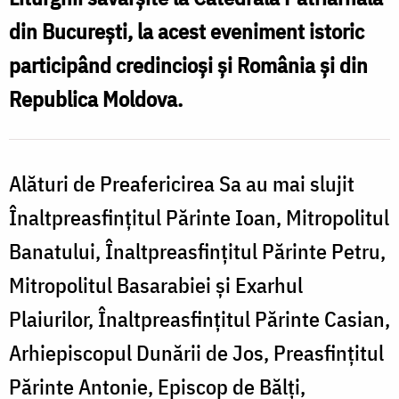
promovare
din București, la acest eveniment istoric
a
participând credincioși și România și din
valorilor
Republica Moldova.
eterne
ale
credinței
Alături de Preafericirea Sa au mai slujit
v
ortodoxe”
Înaltpreasfințitul Părinte Ioan, Mitropolitul
e
/
Banatului, Înaltpreasfințitul Părinte Petru,
a
Foto:
Mitropolitul Basarabiei și Exarhul
c
Basilica.ro
Plaiurilor, Înaltpreasfințitul Părinte Casian,
-
Arhiepiscopul Dunării de Jos, Preasfințitul
/
Mircea
Părinte Antonie, Episcop de Bălți,
F
Florescu