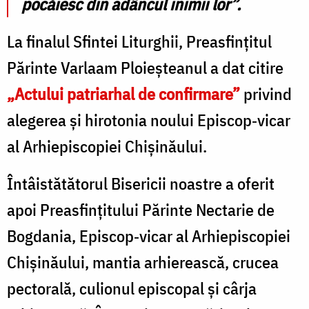
pocăiesc din adâncul inimii lor”.
La finalul Sfintei Liturghii, Preasfințitul
Părinte Varlaam Ploieșteanul a dat citire
„Actului patriarhal de confirmare”
privind
alegerea și hirotonia noului Episcop
‑
vicar
al Arhiepiscopiei Chi
ș
in
ă
ului.
Întâistătătorul Bisericii noastre a oferit
apoi Preasfințitului Părinte Nectarie de
Bogdania, Episcop
‑
vicar al Arhiepiscopiei
Chi
ș
in
ă
ului, mantia arhiereasc
ă
, crucea
pectoral
ă
, culionul episcopal
ș
i c
â
rja