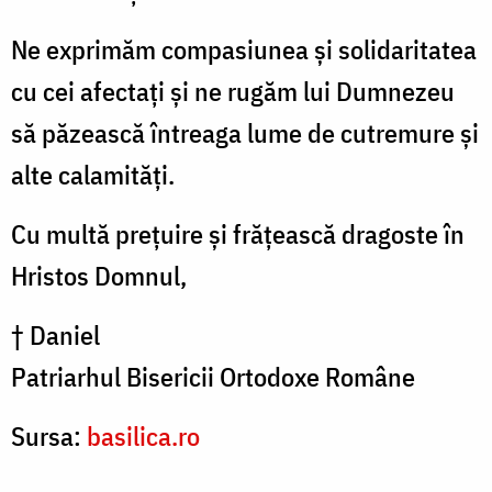
Ne exprimăm compasiunea şi solidaritatea
cu cei afectaţi şi ne rugăm lui Dumnezeu
să păzească întreaga lume de cutremure şi
alte calamităţi.
Cu multă preţuire şi frăţească dragoste în
Hristos Domnul,
† Daniel
Patriarhul Bisericii Ortodoxe Române
Sursa:
basilica.ro