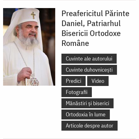
Preafericitul Părinte
Daniel, Patriarhul
Bisericii Ortodoxe
Române
Cuvinte ale autorului
Cuvinte duhovnicești
Predici
Video
Fotografii
Mănăstiri și biserici
Ortodoxia în lume
Articole despre autor