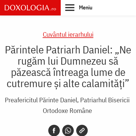
Skip
Meniu
to
main
Main
content
navigation
Cuvântul ierarhului
Părintele Patriarh Daniel: „Ne
rugăm lui Dumnezeu să
păzească întreaga lume de
cutremure şi alte calamităţi”
Preafericitul Părinte Daniel, Patriarhul Bisericii
Ortodoxe Române