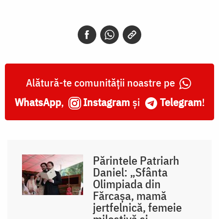
Alătură-te comunității noastre pe
WhatsApp
,
Instagram
și
Telegram
!
Părintele Patriarh
Daniel: „Sfânta
Olimpiada din
Fărcașa, mamă
jertfelnică, femeie
milostivă și