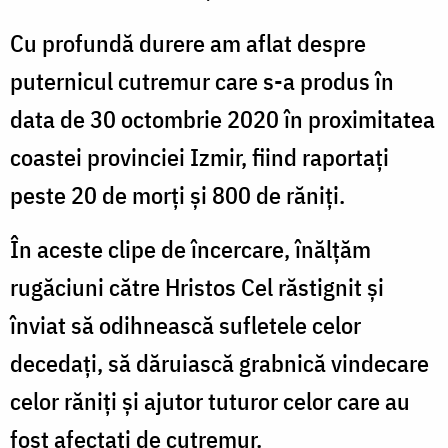
Cu profundă durere am aflat despre
puternicul cutremur care s-a produs în
data de 30 octombrie 2020 în proximitatea
coastei provinciei Izmir, fiind raportaţi
peste 20 de morţi şi 800 de răniţi.
În aceste clipe de încercare, înălţăm
rugăciuni către Hristos Cel răstignit şi
înviat să odihnească sufletele celor
decedaţi, să dăruiască grabnică vindecare
celor răniţi şi ajutor tuturor celor care au
fost afectaţi de cutremur.