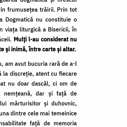
 frumusețea trăirii. Prin tot
ia Dogmatică nu constituie o
viața liturgică a Bisericii, în
ăceii.
Mulți l-au considerat nu
 și inimă, între carte și altar.
u, am avut bucuria rară de a-l
la discreție, atent cu fiecare
ătat nu doar dascăl, ci om de
că nemțeană, dar și față de
lui mărturisitor și duhovnic,
 una dintre cele mai temeinice
onsabilitate față de memoria