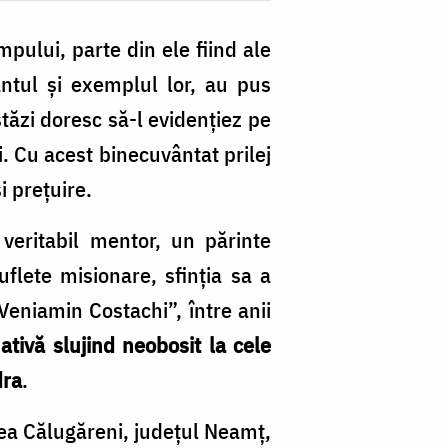
mpului, parte din ele fiind ale
ântul și exemplul lor, au pus
stăzi doresc să-l evidențiez pe
. Cu acest binecuvântat prilej
i prețuire.
veritabil mentor, un părinte
uflete misionare, sfinția sa a
eniamin Costachi”, între anii
tivă slujind neobosit la cele
dra
.
tea Călugăreni, județul Neamț,