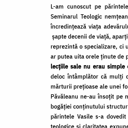
L-am cunoscut pe părintele
Seminarul Teologic nemțean. 
încredințează viața adevărul
șapte decenii de viață, aparți
reprezintă o specializare, ci 
ar putea uita orele ținute de
lecțiile sale nu erau simple e
deloc întâmplător că mulți d
mărturii prețioase ale unei fo
Păvăleanu ne-au însoțit pe mul
bogăției conținutului structu
părintele Vasile s-a dovedi
teologice și claritatea expun