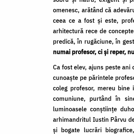
omenesc, arătând că adevărul
ceea ce a fost și este, pro
arhitectură rece de concepte, 
predică, în rugăciune, în gest
numai profesor, ci și reper, nu
Ca fost elev, ajuns peste ani
cunoaște pe părintele profeso
coleg profesor, mereu bine i
comuniune, purtând în sine
luminoasele conștiințe duhov
arhimandritul Iustin Pârvu de
și bogate lucrări biografic