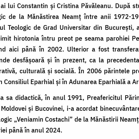
i ai lui Constantin și Cristina Păvăleanu. După s
gic de la Mănăstirea Neamț între anii 1972-197
tutul Teologic de Grad Universitar din București,
primit hirotonia întru preot pe seama parohiei 
ind aici până în 2002. Ulterior a fost transfera
nde desfășoară și în prezent, ca la precedenta 
ativă, culturală și socială. În 2006 părintele p
onsiliul Eparhial și în Adunarea Eparhială a Arh
ea sa didactică, în anul 1991, Preafericitul Pări
al Moldovei și Bucovinei, i-a acordat binecuvânt
ogic „Veniamin Costachi” de la Mănăstirii Neamț,
riei până în anul 2024.