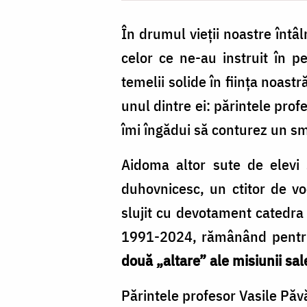
În drumul vieții noastre întâl
celor ce ne-au instruit în p
temelii solide în ființa noast
unul dintre ei: părintele pro
îmi îngădui să conturez un sme
Aidoma altor sute de elevi 
duhovnicesc, un ctitor de voc
slujit cu devotament catedra
1991-2024, rămânând pentru
două „altare” ale misiunii sale:
Părintele profesor Vasile Păv