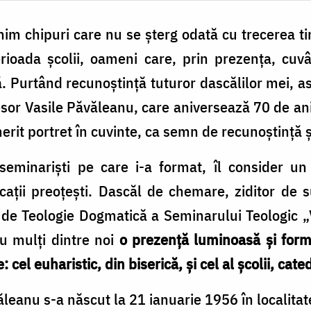
nim chipuri care nu se șterg odată cu trecerea ti
erioada școlii, oameni care, prin prezența, cuv
ră. Purtând recunoștință tuturor dascălilor mei, a
fesor Vasile Păvăleanu, care aniversează 70 de ani
rit portret în cuvinte, ca semn de recunoștință ș
seminariști pe care i-a format, îl consider un 
ații preoțești. Dascăl de chemare, ziditor de s
 de Teologie Dogmatică a Seminarului Teologic „V
 mulți dintre noi
o prezență luminoasă și forma
 cel euharistic, din biserică, și cel al școlii, cate
ăleanu s-a născut la 21 ianuarie 1956 în localita