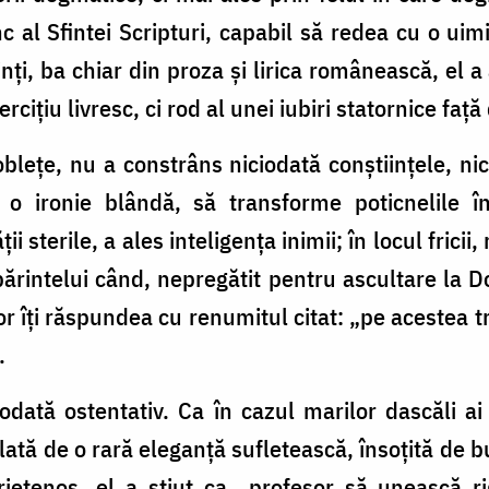
 al Sfintei Scripturi, capabil să redea cu o uimit
inți, ba chiar din proza și lirica românească, el a
cițiu livresc, ci rod al unei iubiri statornice față
lețe, nu a constrâns niciodată conștiințele, nici
 o ironie blândă, să transforme poticnelile în
ii sterile, a ales inteligența inimii; în locul frici
 părintelui când, nepregătit pentru ascultare la D
or îți răspundea cu renumitul citat: „pe acestea tr
).
odată ostentativ. Ca în cazul marilor dascăli ai 
ată de o rară eleganță sufletească, însoțită de 
prietenos, el a știut ca profesor să unească ri