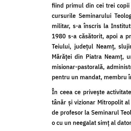
fiind primul din cei trei copi
cursurile Seminarului Teolo
militar, s-a înscris la Insti
1980 s-a căsătorit, apoi a 
Teiului, județul Neamț, sluj
Mărăței din Piatra Neamț, u
misionar-pastorală, administr
pentru un mandat, membru în C
În ceea ce privește activitat
tânăr și vizionar Mitropolit 
de profesor la Seminarul Teol
o cu un neegalat simț al dato