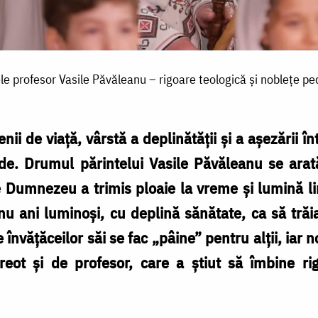
le profesor Vasile Păvăleanu – rigoare teologică și noblețe p
nii de viață, vârstă a deplinătății și a așezării î
ade. Drumul părintelui Vasile Păvăleanu se ara
e Dumnezeu a trimis ploaie la vreme și lumină 
nu ani luminoși, cu deplină sănătate, ca să tr
 învățăceilor săi se fac „pâine” pentru alții, iar
ot și de profesor, care a știut să îmbine ri