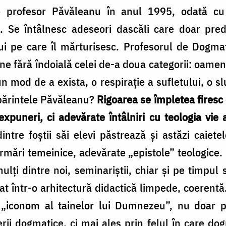
 profesor Păvăleanu în anul 1995, odată cu 
Se întâlnesc adeseori dascăli care doar predau
ui pe care îl mărturisesc. Profesorul de Dogmat
ne fără îndoială celei de-a doua categorii: oamen
un mod de a exista, o respirație a sufletului, o slu
 părintele Păvăleanu?
Rigoarea se împletea firesc
xpuneri, ci adevărate întâlniri cu teologia vie a
intre foștii săi elevi păstrează și astăzi caiet
rmări temeinice, adevărate „epistole” teologice. 
ți dintre noi, seminariștii, chiar și pe timpul s
rat într-o arhitectură didactică limpede, coerentă
t „iconom al tainelor lui Dumnezeu”, nu doar 
erii dogmatice, ci mai ales prin felul în care do