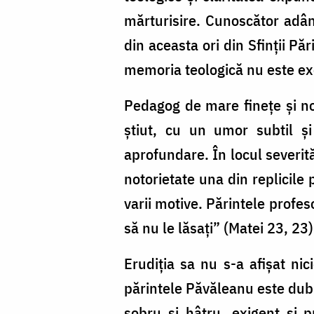
mărturisire. Cunoscător adânc
din aceasta ori din Sfinții Păr
memoria teologică nu este exer
Pedagog de mare finețe și nob
știut, cu un umor subtil și
aprofundare. În locul severităț
notorietate una din replicile
varii motive. Părintele profes
să nu le lăsați” (Matei 23, 23
Erudiția sa nu s-a afișat nici
părintele Păvăleanu este dubl
sobru și hâtru, exigent și 