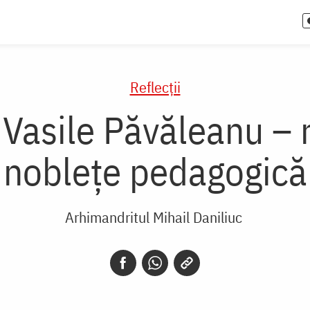
Reflecții
 Vasile Păvăleanu – r
noblețe pedagogică
Arhimandritul Mihail Daniliuc