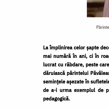
Părintele
Părinte
profesor
Vasile
Păvăleanu
La împlinirea celor șapte dece
–
mai numără în ani, ci în ro
rigoare
lucrat cu răbdare, peste car
teologică
dăruiască părintelui Păvălea
și
semințele așezate în sufletele
noblețe
de a-i urma exemplul de pre
pedagogică
pedagogică.