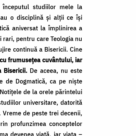
începutul studiilor mele la
 o disciplină și alții ce își
ică aniversat la împlinirea a
i rari, pentru care Teologia nu
jire continuă a Bisericii. Cine
 cu frumusețea cuvântului, iar
 Bisericii.
De aceea, nu este
ele de Dogmatică, ca pe niște
Notițele de la orele părintelui
tudiilor universitare, datorită
. Vreme de peste trei decenii,
prin profunzimea conceptelor
gma devenea viață, iar viața –