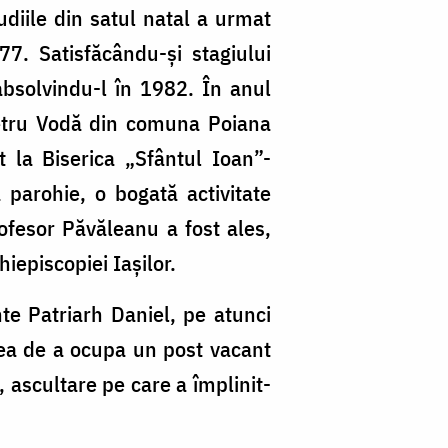
tudiile din satul natal a urmat
7. Satisfăcându-și stagiului
 absolvindu-l în 1982. În anul
Petru Vodă din comuna Poiana
t la Biserica „Sfântul Ioan”-
parohie, o bogată activitate
rofesor Păvăleanu a fost ales,
iepiscopiei Iașilor.
nte Patriarh Daniel, pe atunci
area de a ocupa un post vacant
 ascultare pe care a împlinit-