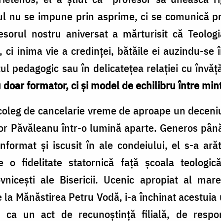
 nu se impune prin asprime, ci se comunică prin
fesorul nostru aniversat a mărturisit că Teolog
ci inima vie a credinței, bătăile ei auzindu-se în 
ul pedagogic sau în delicatețea relației cu învăț
 doar formator, ci și model de echilibru între minte
 coleg de cancelarie vreme de aproape un deceni
r Păvăleanu într-o lumină aparte. Generos până 
nformat și iscusit în ale condeiului, el s-a ar
 o fidelitate statornică față școala teologi
nicești ale Bisericii. Ucenic apropiat al mare
 la Mănăstirea Petru Vodă, i-a închinat acestuia
e, ca un act de recunoștință filială, de resp