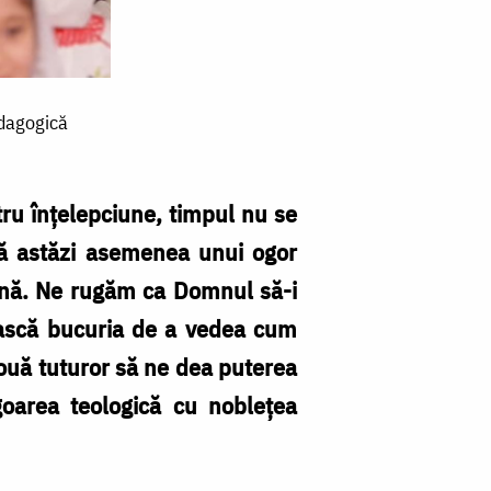
edagogică
ntru înțelepciune, timpul nu se
tă astăzi asemenea unui ogor
lină. Ne rugăm ca Domnul să-i
ăiască bucuria de a vedea cum
 nouă tuturor să ne dea puterea
goarea teologică cu noblețea