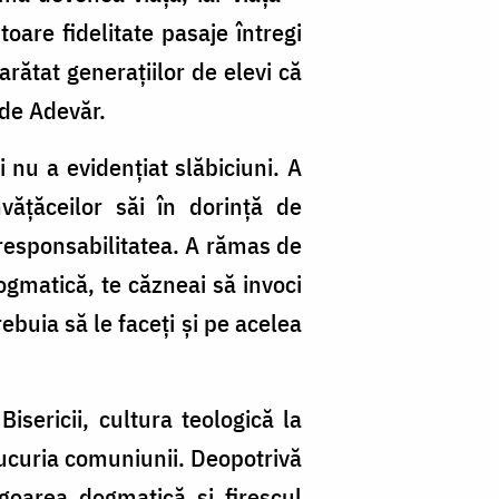
oare fidelitate pasaje întregi
 arătat generațiilor de elevi că
 de Adevăr.
 nu a evidențiat slăbiciuni. A
vățăceilor săi în dorință de
i, responsabilitatea. A rămas de
ogmatică, te căzneai să invoci
ebuia să le faceți și pe acelea
Bisericii, cultura teologică la
bucuria comuniunii. Deopotrivă
goarea dogmatică și firescul