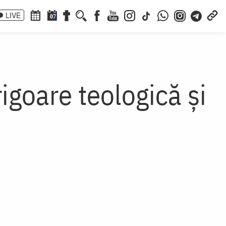
LIVE
07
igoare teologică și