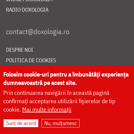
RADIO DOXOLOGIA
DESPRE NOI
POLITICA DE COOKIES
DONEAZĂ ONLINE PENTRU CATEDRALA NAȚIONALĂ
Folosim cookie-uri pentru a îmbunătăți experiența
dumneavoastră pe acest site.
Prin continuarea navigării în această pagină
LIVE
confirmați acceptarea utilizării fișierelor de tip
cookie.
Mai multe informații
Site dezvoltat de
DOXOLOGIA MEDIA
,
Sunt de acord
Nu, mulțumesc
Arhiepiscopia Iașilor | ©
doxologia.ro