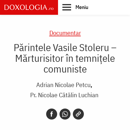
Skip
Meniu
to
main
Main
content
navigation
Documentar
Părintele Vasile Stoleru –
Mărturisitor în temnițele
comuniste
Adrian Nicolae Petcu
Pr. Nicolae Cătălin Luchian