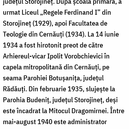
județul Storojineț. După școala primară, a
urmat Liceul „Regele Ferdinand I” din
Storojineț (1929), apoi Facultatea de
Teologie din Cernăuți (1934). La 14 iunie
1934 a fost hirotonit preot de către
Arhiereul-vicar Ipolit Vorobchievici în
capela mitropolitană din Cernăuți, pe
seama Parohiei Botușanița, județul
Rădăuți. Din februarie 1935, slujește la
Parohia Budeniț, județul Storojineț, deși
este încadrat la Mitocul Dragomirnei. Între
mai-august 1940 este administrator