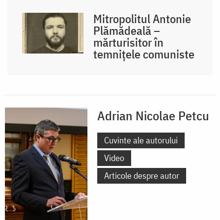
Mitropolitul Antonie
Plămădeală –
mărturisitor în
temnițele comuniste
Adrian Nicolae Petcu
Cuvinte ale autorului
Video
Articole despre autor