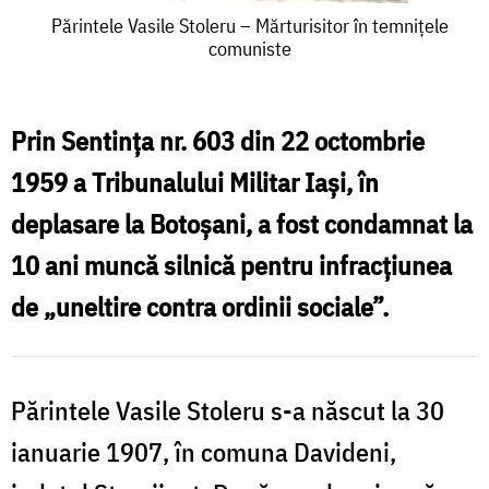
Părintele
Părintele Vasile Stoleru – Mărturisitor în temnițele
comuniste
Vasile
Stoleru
–
Prin Sentința nr. 603 din 22 octombrie
Mărturisitor
1959 a Tribunalului Militar Iași, în
în
deplasare la Botoșani, a fost condamnat la
temnițele
10 ani muncă silnică pentru infracțiunea
comuniste
de „uneltire contra ordinii sociale”.
Părintele Vasile Stoleru s-a născut la 30
ianuarie 1907, în comuna Davideni,