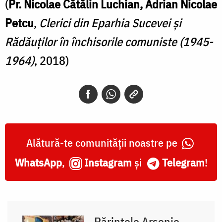
(
Pr. Nicolae Cătălin Luchian, Adrian Nicolae
Petcu
,
Clerici din Eparhia Sucevei şi
Rădăuţilor în închisorile comuniste (1945-
1964)
, 2018)
Alătură-te comunității noastre pe
WhatsApp
,
Instagram
și
Telegram
!
Părintele Arsenie