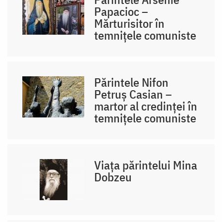
Papacioc –
Mărturisitor în
temnițele comuniste
Părintele Nifon
Petruș Casian –
martor al credinței în
temnițele comuniste
Viața părintelui Mina
Dobzeu