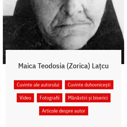
Maica Teodosia (Zorica) Lațcu
Cuvinte ale autorului
Cuvinte duhovnicești
Video
Fotografii
Mănăstiri și biserici
Articole despre autor