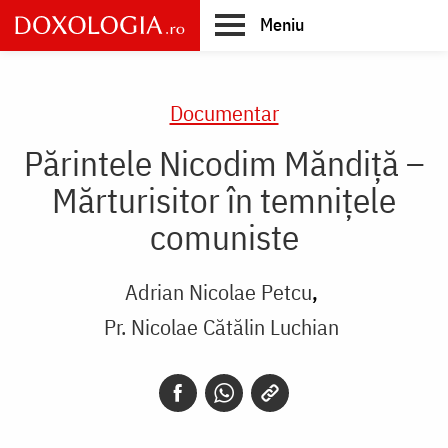
Skip
Meniu
to
main
Main
content
navigation
Documentar
Părintele Nicodim Măndiță –
Mărturisitor în temnițele
comuniste
Adrian Nicolae Petcu
Pr. Nicolae Cătălin Luchian