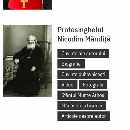
Protosinghelul
Nicodim Măndiță
Cuvinte ale autorului
Biografie
Cuvinte duhovnicești
Video
Fotografii
Sfântul Munte Athos
Mănăstiri și biserici
Articole despre autor