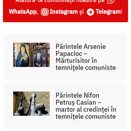
WhatsApp
,
Instagram
și
Telegram
!
Părintele Arsenie
Papacioc –
Mărturisitor în
temnițele comuniste
Părintele Nifon
Petruș Casian –
martor al credinței în
temnițele comuniste