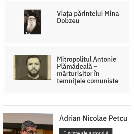
Viața părintelui Mina
Dobzeu
Mitropolitul Antonie
Plămădeală –
mărturisitor în
temnițele comuniste
Adrian Nicolae Petcu
Cuvinte ale autorului