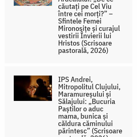
căutați pe Cel Viu
între cei morți?” –
Sfintele Femei
Mironosițe și curajul
vestirii Învierii lui
Hristos (Scrisoare
pastorală, 2026)
IPS Andrei,
Mitropolitul Clujului,
Maramureșului și
Sălajului: „Bucuria
Paștilor o aduc
mama, bunica și
căldura căminului
părintesc” (Scrisoare