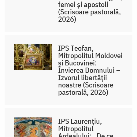
femei și apostoli
(Scrisoare pastorală,
2026)
IPS Teofan,
Mitropolitul Moldovei
și Bucovinei:
Învierea Domnului –
Izvorul libertăţii
noastre (Scrisoare
pastorală, 2026)
IPS Laurențiu,
Mitropolitul
Ardealului: „De ce