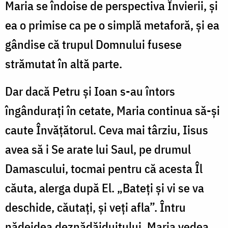
Maria se îndoise de perspectiva Învierii, și
ea o primise ca pe o simplă metaforă, și ea
gândise că trupul Domnului fusese
strămutat în altă parte.
Dar dacă Petru și Ioan s-au întors
îngândurați în cetate, Maria continua să-și
caute Învățătorul. Ceva mai târziu, Iisus
avea să i Se arate lui Saul, pe drumul
Damascului, tocmai pentru că acesta Îl
căuta, alerga după El. „Bateți și vi se va
deschide, căutați, și veți afla”. Întru
nădejdea deznădăjduitului, Maria vedea