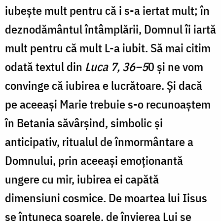
iubește mult pentru că i s-a iertat mult; în
deznodământul întâmplării, Domnul îi iartă
mult pentru că mult L-a iubit. Să mai citim
odată textul din
Luca 7, 36–5
0 și ne vom
convinge că iubirea e lucrătoare. Și dacă
pe aceeași Marie trebuie s-o recunoaștem
în Betania săvârșind, simbolic și
anticipativ, ritualul de înmormântare a
Domnului, prin aceeași emoționantă
ungere cu mir, iubirea ei capătă
dimensiuni cosmice. De moartea lui Iisus
se întuneca soarele, de învierea Lui se