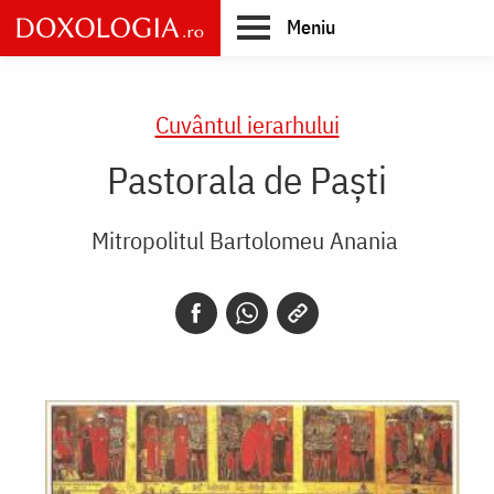
Skip
Meniu
to
main
Main
content
navigation
Cuvântul ierarhului
Pastorala de Paști
Mitropolitul Bartolomeu Anania