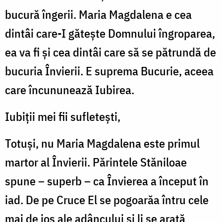
bucură îngerii. Maria Magdalena e cea
dintâi care-I gătește Domnului îngroparea,
ea va fi și cea dintâi care să se pătrundă de
bucuria Învierii. E suprema Bucurie, aceea
care încununează Iubirea.
Iubiții mei fii sufletești,
Totuși, nu Maria Magdalena este primul
martor al Învierii. Părintele Stăniloae
spune – superb – ca Învierea a început în
iad. De pe Cruce El se pogoarăa întru cele
mai de jos ale adâncului și li se arată