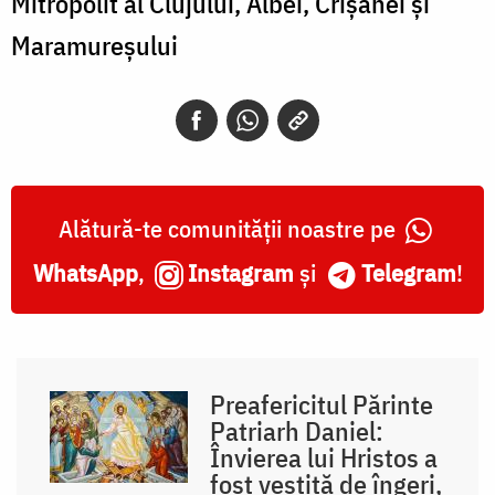
Mitropolit al Clujului, Albei, Crișanei și
Maramureșului
Alătură-te comunității noastre pe
WhatsApp
,
Instagram
și
Telegram
!
Preafericitul Părinte
Patriarh Daniel:
Învierea lui Hristos a
fost vestită de îngeri,