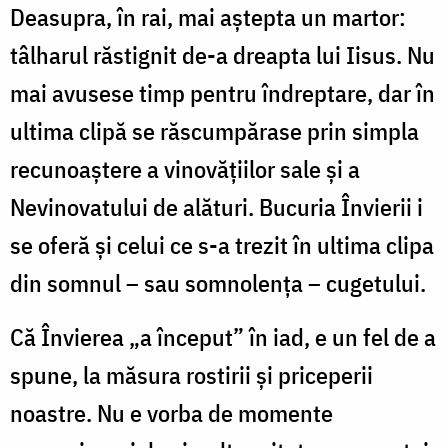
Deasupra, în rai, mai aștepta un martor:
tâlharul răstignit de-a dreapta lui Iisus. Nu
mai avusese timp pentru îndreptare, dar în
ultima clipă se răscumpărase prin simpla
recunoaștere a vinovățiilor sale și a
Nevinovatului de alături. Bucuria Învierii i
se oferă și celui ce s-a trezit în ultima clipa
din somnul – sau somnolența – cugetului.
Că Învierea „a început” în iad, e un fel de a
spune, la măsura rostirii și priceperii
noastre. Nu e vorba de momente