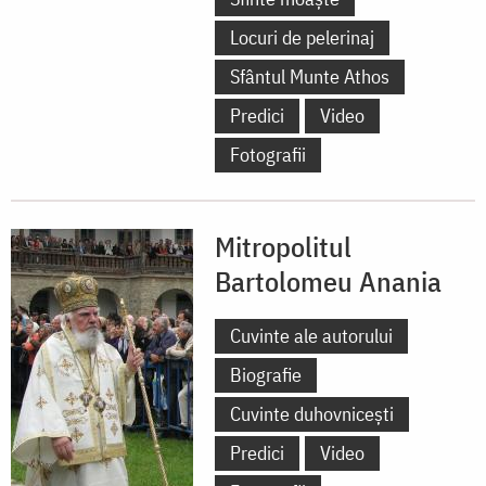
Locuri de pelerinaj
Sfântul Munte Athos
Predici
Video
Fotografii
Mitropolitul
Bartolomeu Anania
Cuvinte ale autorului
Biografie
Cuvinte duhovnicești
Predici
Video