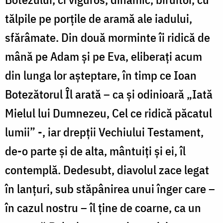
tălpile pe porțile de aramă ale iadului,
sfărâmate. Din două morminte îi ridică de
mână pe Adam și pe Eva, eliberați acum
din lunga lor așteptare, în timp ce Ioan
Botezătorul Îl arată – ca și odinioară „Iată
Mielul lui Dumnezeu, Cel ce ridică păcatul
lumii” -, iar drepții Vechiului Testament,
de-o parte și de alta, mântuiți și ei, îl
contemplă. Dedesubt, diavolul zace legat
în lanțuri, sub stăpânirea unui înger care –
în cazul nostru – îl ține de coarne, ca un