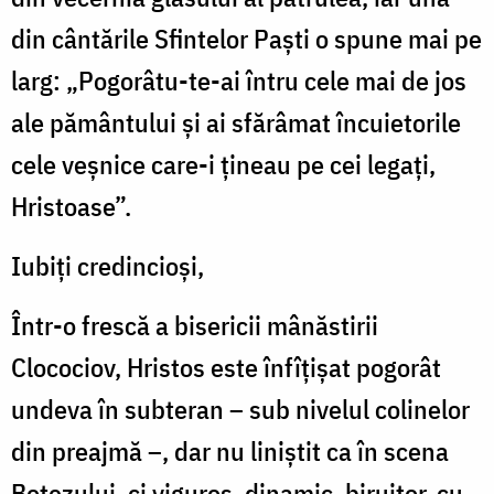
din cântările Sfintelor Paști o spune mai pe
larg: „Pogorâtu-te-ai întru cele mai de jos
ale pământului și ai sfărâmat încuietorile
cele veșnice care-i țineau pe cei legați,
Hristoase”.
Iubiți credincioși,
Într-o frescă a bisericii mânăstirii
Clocociov, Hristos este înfîțișat pogorât
undeva în subteran – sub nivelul colinelor
din preajmă
–
, dar nu liniștit ca în scena
Botezului, ci viguros, dinamic, biruitor, cu