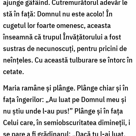
ajunge gâfâind. Cutremurătorul adevăr le
stă în față: Domnul nu este acolo! În
cugetul lor foarte omenesc, aceasta
înseamnă că trupul Învățătorului a fost
sustras de necunoscuți, pentru pricini de
neînțeles. Cu această tulburare se întorc în
cetate.
Maria ramâne și plânge. Plânge chiar și în
fața îngerilor: „Au luat pe Domnul meu și
nu știu unde l-au pus!” Plânge și în fața
Celui care, în semiobscuritatea dimineții, i
se pare a fi grădinarul: „Dacă tu l-ai luat,