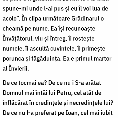
spune-mi unde l-ai pus și eu îl voi lua de
acolo”. În clipa următoare Grădinarul o
cheamă pe nume. Ea își recunoaște
Învățătorul, viu și întreg, îi rostește
numele, îi ascultă cuvintele, îi primește
porunca și făgăduința. Ea e primul martor
al Învierii.
De ce tocmai ea? De ce nu i S-a arătat
Domnul mai întâi lui Petru, cel atât de
înflăcărat în credințele și necredințele lui?
De ce nu l-a preferat pe Ioan, cel mai iubit