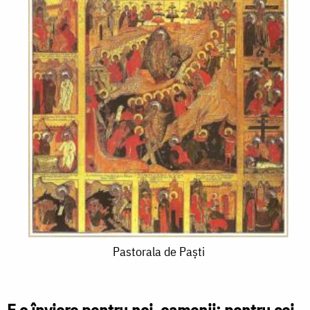
Pastorala
Pastorala de Paști
de
Paști
E o înviere pentru noi, oamenii; pentru cei