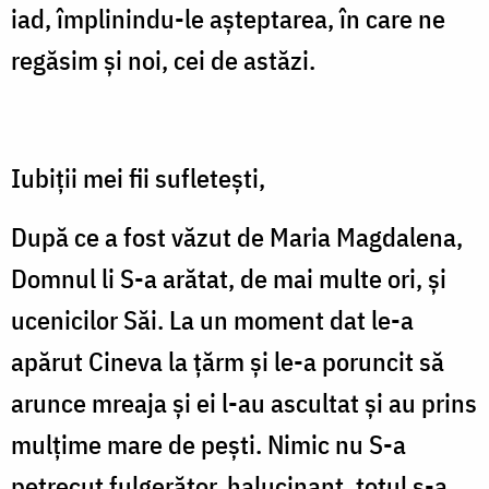
iad, împlinindu-le așteptarea, în care ne
regăsim și noi, cei de astăzi.
Iubiții mei fii sufletești,
După ce a fost văzut de Maria Magdalena,
Domnul li S-a arătat, de mai multe ori, și
ucenicilor Săi. La un moment dat le-a
apărut Cineva la țărm și le-a poruncit să
arunce mreaja și ei l-au ascultat și au prins
mulțime mare de pești. Nimic nu S-a
petrecut fulgerător, halucinant, totul s-a