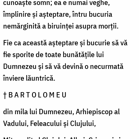
cunoaște somn; ea e numai veghe,
împlinire și așteptare, întru bucuria
nemărginită a biruinței asupra morții.
Fie ca această așteptare și bucurie să vă
fie sporite de toate bunătățile lui
Dumnezeu și să vă devină o necurmată
înviere lăuntrică.
† B A R T O L O M E U
din mila lui Dumnezeu, Arhiepiscop al
Vadului, Feleacului și Clujului,