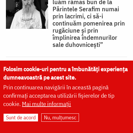
luăm rămas bun de la
Părintele Serafim numai
prin lacrimi, ci să-i
continuăm pomenirea prin
rugăciune și prin
împlinirea îndemnurilor
sale duhovnicești”
Folosim cookie-uri pentru a îmbunătăți experiența
Gramata patriarhală de
dumneavoastră pe acest site.
întronizare a IPS Antonie
ca Mitropolit al Basarabiei
Prin continuarea navigării în această pagină
confirmați acceptarea utilizării fișierelor de tip
cookie.
Mai multe informații
Sunt de acord
Nu, mulțumesc