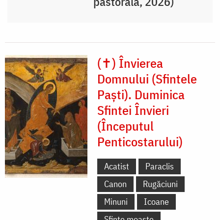
pastorală, 2026)
(✝) Învierea
Domnului (Sfintele
Paști). Duminica
Sfintei Învieri
(Începutul
Penticostarului)
Acatist
Paraclis
Canon
Rugăciuni
Minuni
Icoane
Sfinte moaște