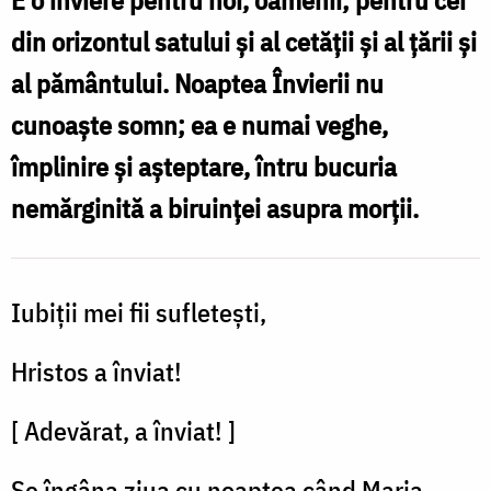
din orizontul satului și al cetății și al țării și
al pământului. Noaptea Învierii nu
cunoaște somn; ea e numai veghe,
împlinire și așteptare, întru bucuria
nemărginită a biruinței asupra morții.
Iubiții mei fii sufletești,
Hristos a înviat!
[ Adevărat, a înviat! ]
Se îngâna ziua cu noaptea când Maria