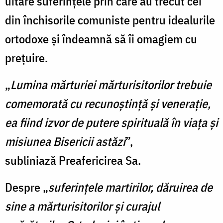
uitare suferinţele prin care au trecut cei
din închisorile comuniste pentru idealurile
ortodoxe şi îndeamnă să îi omagiem cu
preţuire.
„
Lumina mărturiei mărturisitorilor trebuie
comemorată cu recunoștință şi venerație,
ea fiind izvor de putere spirituală în viaţa şi
misiunea Bisericii astăzi
”,
subliniază Preafericirea Sa.
Despre „
suferințele martirilor, dăruirea de
sine a mărturisitorilor şi curajul