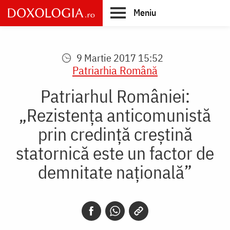
Skip
Meniu
to
main
Main
content
navigation
9 Martie 2017 15:52
Patriarhia Română
Patriarhul României:
„Rezistența anticomunistă
prin credință creștină
statornică este un factor de
demnitate națională”