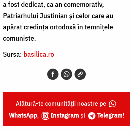
a fost dedicat, ca an comemorativ,
Patriarhului Justinian şi celor care au
apărat credinţa ortodoxă în temniţele
comuniste.
Sursa:
basilica.ro
Alătură-te comunității noastre pe
WhatsApp
,
Instagram
și
Telegram
!