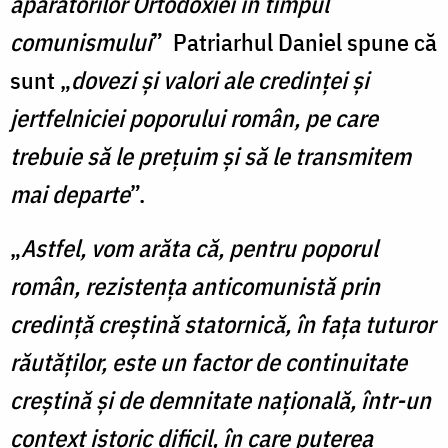
apărătorilor Ortodoxiei în timpul
comunismului
” Patriarhul Daniel spune că
sunt „
dovezi şi valori ale credinţei şi
jertfelniciei poporului român, pe care
trebuie să le preţuim şi să le transmitem
mai departe
”.
„
Astfel, vom arăta că, pentru poporul
român, rezistența anticomunistă prin
credință creștină statornică, în fața tuturor
răutăţilor, este un factor de continuitate
creștină şi de demnitate națională, într-un
context istoric dificil, în care puterea