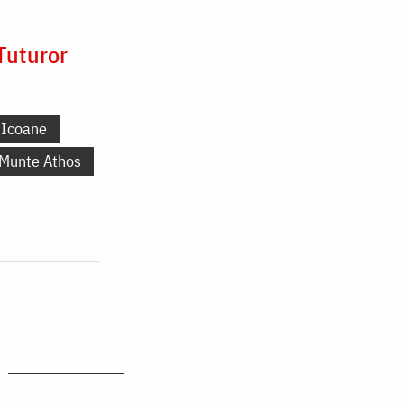
Tuturor
Icoane
 Munte Athos