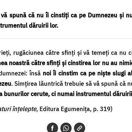
 vă spună că nu îi cinstiți ca pe Dumnezeu și nu 
trumentul dăruirii lor.
ieți, rugăciunea către sfinți și vă temeți ca nu
ea noastră către sfinți și cinstirea lor nu au nimic
e dumnezei: însă
noi îi cinstim ca pe niște slugi 
ezeu
. Simțirea lăuntrică trebuie să vă spună că n
 a bunurilor cerute, ci numai instrumentul dăruirii
aturi înțelepte
, Editura Egumenița, p. 319)