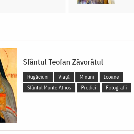
Sfântul Teofan Zăvorâtul
Rugăciuni
Viață
Minuni
Icoane
Sfântul Munte Athos
Predici
Fotografii