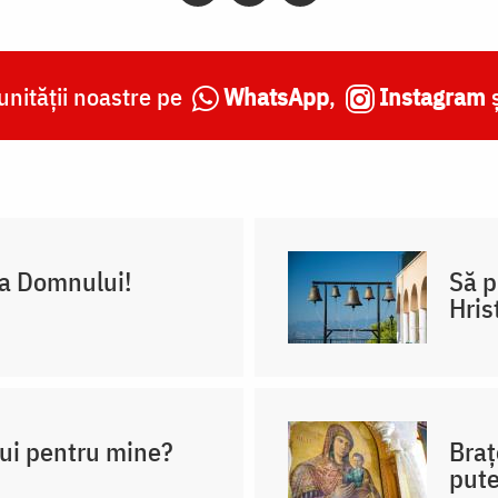
nității noastre pe
WhatsApp
,
Instagram
ca Domnului!
Să p
Hris
ui pentru mine?
Braț
pute