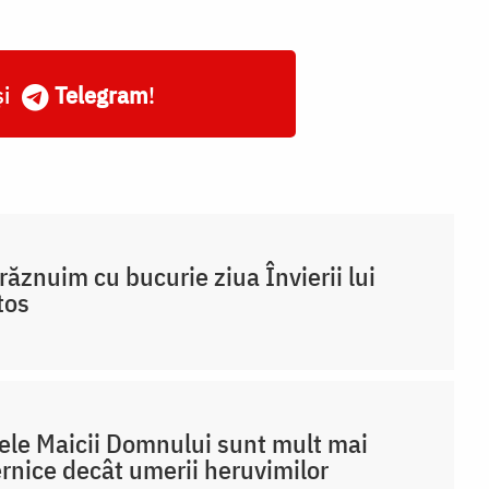
și
Telegram
!
răznuim cu bucurie ziua Învierii lui
tos
ele Maicii Domnului sunt mult mai
rnice decât umerii heruvimilor