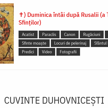
✝) Duminica întâi după Rusalii (a 
Sfinților)
Acatist
Paraclis
Canon
Rugăciuni
Sfinte moaște
Locuri de pelerinaj
Sfântul
Predici
Video
Fotografii
CUVINTE DUHOVNICEȘTI