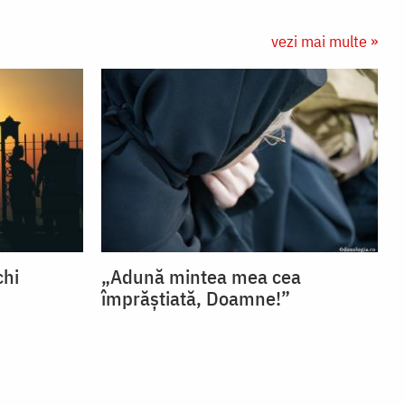
vezi mai multe »
chi
„Adună mintea mea cea
împrăștiată, Doamne!”