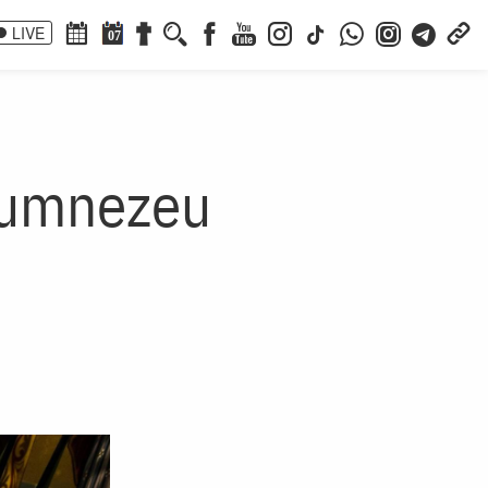
LIVE
07
 Dumnezeu