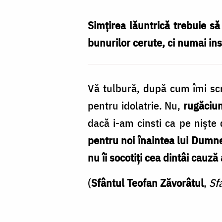
nu-
i
Simțirea lăuntrică trebuie să
cinstim
bunurilor cerute, ci numai ins
ca
pe
Vă tulbură, după cum îmi scr
Dumnezeu
pentru idolatrie. Nu,
rugăciun
/
dacă i-am cinsti ca pe nișt
Foto:
pentru noi înaintea lui Dumn
Ioana
nu îi socotiți cea dintâi cauză
Zlotea
(
Sfântul Teofan Zăvorâtul
,
Sf