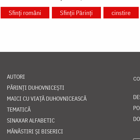
Sfinți români
Sfinții Părinți
cinstire
AUTORI
PĂRINȚI DUHOVNICEȘTI
DE
MAICI CU VIAȚĂ DUHOVNICEASCĂ
PO
TEMATICĂ
DO
SINAXAR ALFABETIC
MĂNĂSTIRI ȘI BISERICI