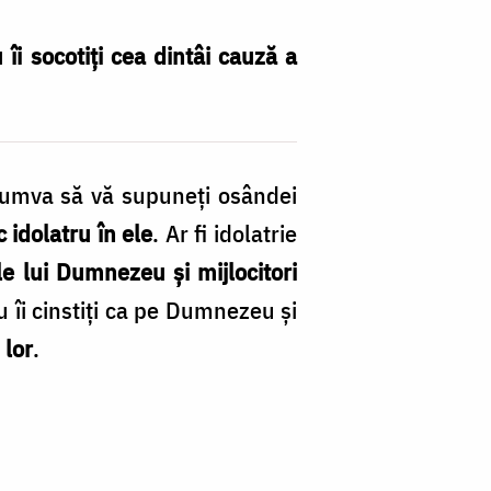
îi socotiți cea dintâi cauză a
 cumva să vă supuneți osândei
 idolatru în ele
. Ar fi idolatrie
ale lui Dumnezeu și mijlocitori
u îi cinstiți ca pe Dumnezeu și
 lor
.