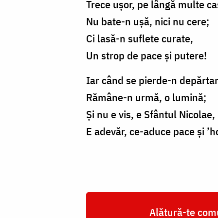
Trece ușor, pe lângă multe ca
Nu bate-n ușă, nici nu cere;
Ci lasă-n suflete curate,
Un strop de pace și putere!
Iar când se pierde-n depărtar
Rămâne-n urmă, o lumină;
Și nu e vis, e Sfântul Nicolae,
E adevăr, ce-aduce pace și ’h
Alătură-te comu