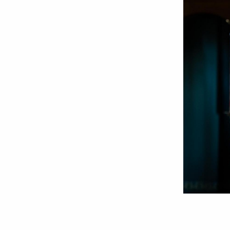
Sfântul
Ierarh