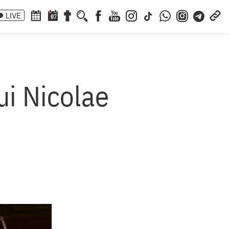
LIVE
07
ui Nicolae