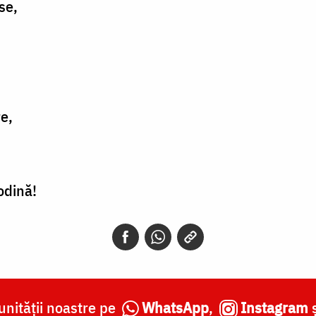
se,
e,
odină!
nității noastre pe
WhatsApp
,
Instagram