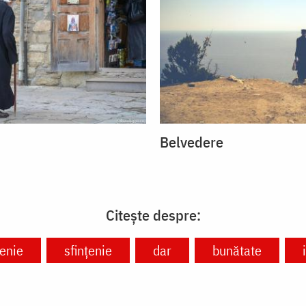
Belvedere
Citește despre:
enie
sfințenie
dar
bunătate