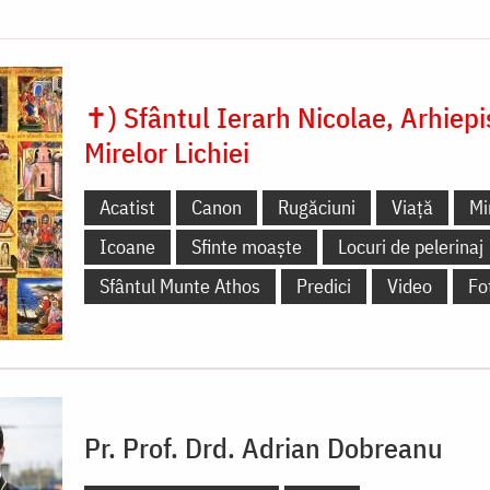
✝) Sfântul Ierarh Nicolae, Arhiep
Mirelor Lichiei
Acatist
Canon
Rugăciuni
Viață
Mi
Icoane
Sfinte moaște
Locuri de pelerinaj
Sfântul Munte Athos
Predici
Video
Fo
Pr. Prof. Drd. Adrian Dobreanu