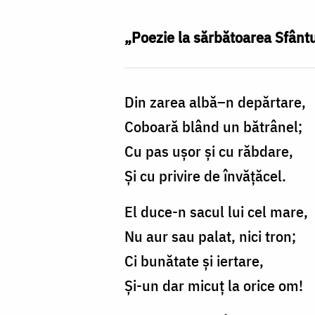
Nicolae
/
„Poezie la sărbătoarea Sfânt
Foto:
Bogdan
Din zarea albă–n depărtare,
Bulgariu
Coboară blând un bătrânel;
Cu pas ușor și cu răbdare,
Și cu privire de învățăcel.
El duce-n sacul lui cel mare,
Nu aur sau palat, nici tron;
Ci bunătate și iertare,
Și-un dar micuț la orice om!