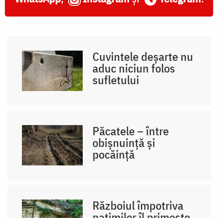
Cuvintele deșarte nu
aduc niciun folos
sufletului
Păcatele – între
obișnuință și
pocăință
Războiul împotriva
patimilor îl primește