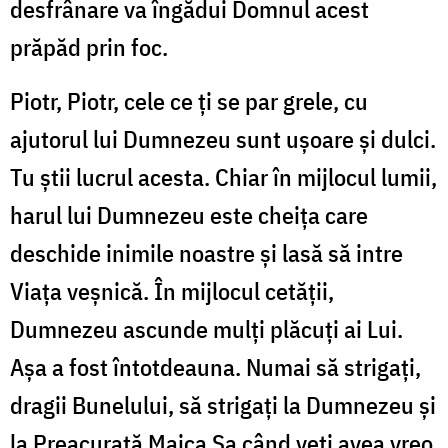
desfrânare va îngădui Domnul acest
prăpăd prin foc.
Piotr, Piotr, cele ce ţi se par grele, cu
ajutorul lui Dumnezeu sunt uşoare şi dulci.
Tu ştii lucrul acesta. Chiar în mijlocul lumii,
harul lui Dumnezeu este cheiţa care
deschide inimile noastre şi lasă să intre
Viaţa veşnică. În mijlocul cetăţii,
Dumnezeu ascunde mulţi plăcuţi ai Lui.
Aşa a fost întotdeauna. Numai să strigaţi,
dragii Bunelului, să strigaţi la Dumnezeu şi
la Preacurată Maica Sa când veţi avea vreo