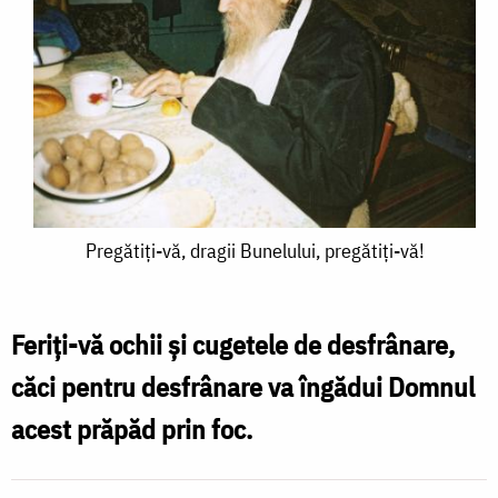
Pregătiţi-
Pregătiţi-vă, dragii Bunelului, pregătiţi-vă!
vă,
dragii
Feriţi-vă ochii şi cugetele de desfrânare,
Bunelului,
căci pentru desfrânare va îngădui Domnul
pregătiţi-
acest prăpăd prin foc.
vă!