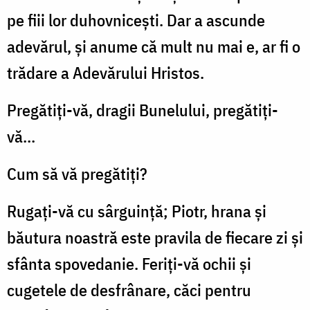
pe fiii lor duhovniceşti. Dar a ascunde
adevărul, şi anume că mult nu mai e, ar fi o
trădare a Adevărului Hristos.
Pregătiţi-vă, dragii Bunelului, pregătiţi-
vă...
Cum să vă pregătiţi?
Rugaţi-vă cu sârguinţă; Piotr, hrana şi
băutura noastră este pravila de fiecare zi şi
sfânta spovedanie. Feriţi-vă ochii şi
cugetele de desfrânare, căci pentru