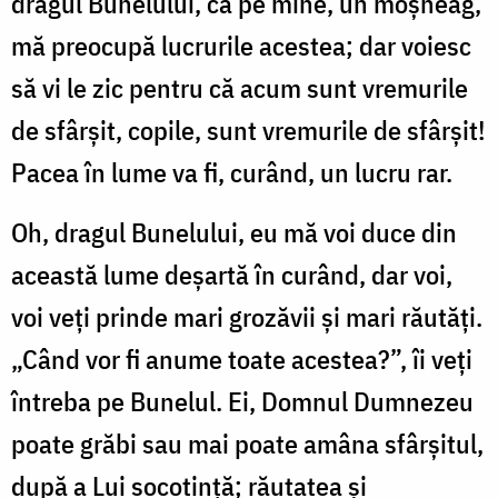
dragul Bunelului, că pe mine, un moşneag,
mă preocupă lucrurile acestea; dar voiesc
să vi le zic pentru că acum sunt vremurile
de sfârşit, copile, sunt vremurile de sfârşit!
Pacea în lume va fi, curând, un lucru rar.
Oh, dragul Bunelului, eu mă voi duce din
această lume deşartă în curând, dar voi,
voi veţi prinde mari grozăvii şi mari răutăţi.
„Când vor fi anume toate acestea?”, îi veţi
întreba pe Bunelul. Ei, Domnul Dumnezeu
poate grăbi sau mai poate amâna sfârşitul,
după a Lui socotinţă; răutatea şi