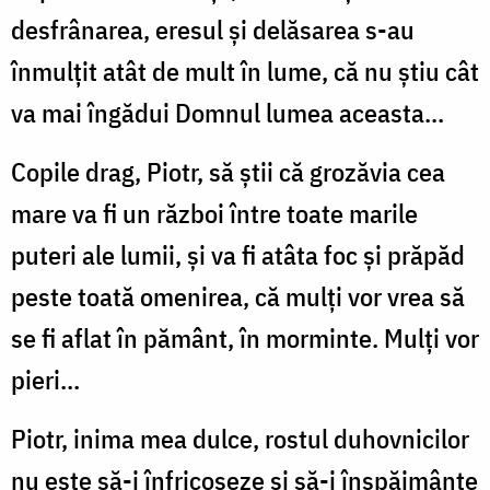
desfrânarea, eresul şi delăsarea s-au
înmulţit atât de mult în lume, că nu ştiu cât
va mai îngădui Domnul lumea aceasta...
Copile drag, Piotr, să ştii că grozăvia cea
mare va fi un război între toate marile
puteri ale lumii, şi va fi atâta foc şi prăpăd
peste toată omenirea, că mulţi vor vrea să
se fi aflat în pământ, în morminte. Mulţi vor
pieri...
Piotr, inima mea dulce, rostul duhovnicilor
nu este să-i înfricoşeze şi să-i înspăimânte