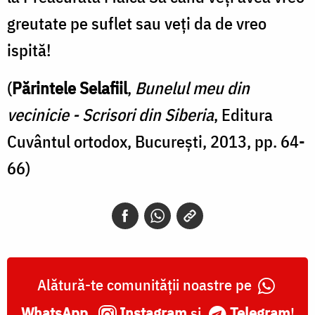
greutate pe suflet sau veţi da de vreo
ispită!
(
Părintele Selafiil
,
Bunelul meu din
vecinicie - Scrisori din Siberia
, Editura
Cuvântul ortodox, București, 2013, pp. 64-
66)
Alătură-te comunității noastre pe
WhatsApp
,
Instagram
și
Telegram
!