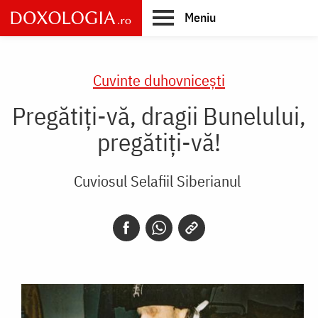
Skip
Meniu
to
main
Main
content
navigation
Cuvinte duhovnicești
Pregătiţi-vă, dragii Bunelului,
pregătiţi-vă!
Cuviosul Selafiil Siberianul