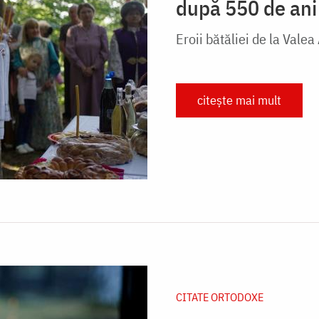
după 550 de ani
Eroii bătăliei de la Val
citește mai mult
CITATE ORTODOXE