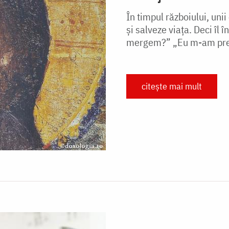
În timpul războiului, uni
şi salveze viaţa. Deci îl
mergem?” „Eu m-am preg
citește mai mult