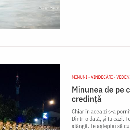
MINUNI - VINDECĂRI - VEDEN
Minunea de pe c
credință
Chiar în acea zi s-a porni
Dintr-o dată, şi tu cazi. 
stângă. Te aşteptai să c