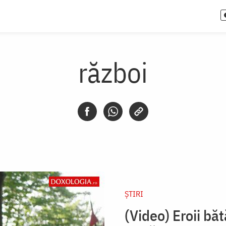
război
ȘTIRI
(Video) Eroii bă