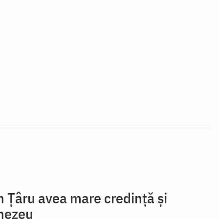
Țâru avea mare credință și
nezeu