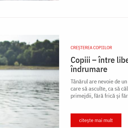
CREŞTEREA COPIILOR
Copiii – între li
îndrumare
Tânărul are nevoie de un 
care să asculte, ca să c
primejdii, fără frică şi f
citește mai mult