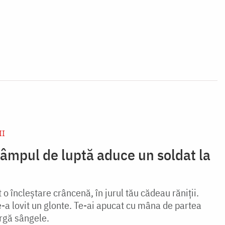
II
âmpul de luptă aduce un soldat la
t o încleştare crâncenă, în jurul tău cădeau răniţii.
Te-a lovit un glonte. Te-ai apucat cu mâna de partea
urgă sângele.