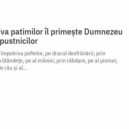
iva patimilor îl primește Dumnezeu
pustnicilor
 împotriva poftelor, pe dracul desfrânării; prin
in blândețe, pe al mâniei; prin răbdare, pe al pismei;
e rău și al...