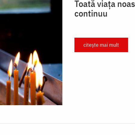
Toată viața noa
continuu
citește mai mult