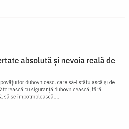
bertate absolută și nevoia reală de
povăţuitor duhovnicesc, care să-l sfătuiască şi de
ălătorească cu siguranţă duhovnicească, fără
ără să se împotmolească....