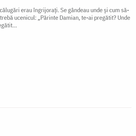
i călugări erau îngrijoraţi. Se gândeau unde şi cum să-
 întrebă ucenicul: „Părinte Damian, te-ai pregătit? Unde
ătit...