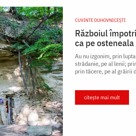
CUVINTE DUHOVNICEȘTI
Războiul împotr
ca pe osteneala 
Au nu izgonim, prin lupta
strădanie, pe al lenii; pr
prin tăcere, pe al grăirii d
citește mai mult