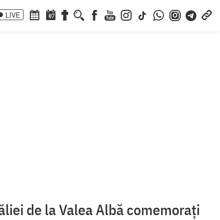
LIVE
07
tăliei de la Valea Albă comemorați