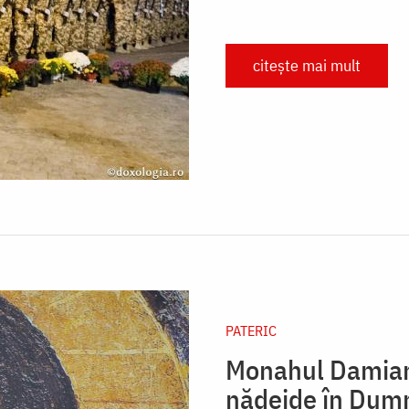
citește mai mult
PATERIC
Monahul Damian 
nădejde în Dum