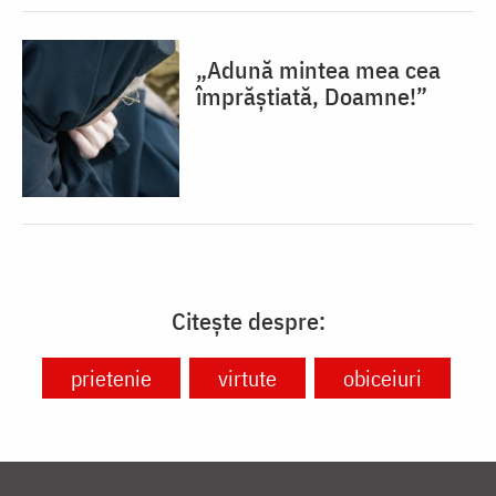
„Adună mintea mea cea
împrăștiată, Doamne!”
Citește despre:
prietenie
virtute
obiceiuri