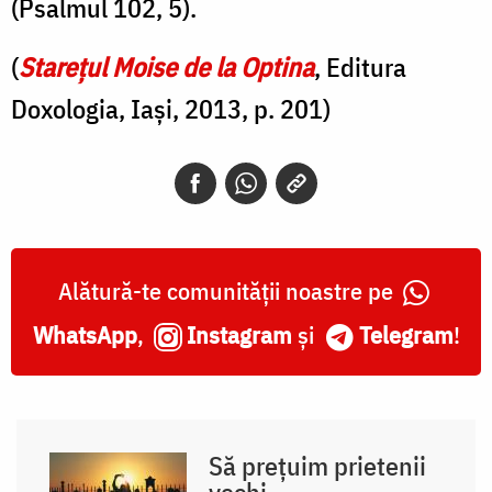
(Psalmul 102, 5).
(
Starețul Moise de la Optina
, Editura
Doxologia, Iași, 2013, p. 201)
Alătură-te comunității noastre pe
WhatsApp
,
Instagram
și
Telegram
!
Să prețuim prietenii
vechi