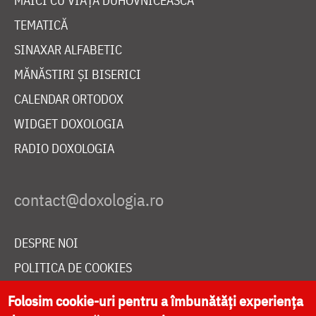
MAICI CU VIAȚĂ DUHOVNICEASCĂ
TEMATICĂ
SINAXAR ALFABETIC
MĂNĂSTIRI ȘI BISERICI
CALENDAR ORTODOX
WIDGET DOXOLOGIA
RADIO DOXOLOGIA
DESPRE NOI
POLITICA DE COOKIES
DONEAZĂ ONLINE PENTRU CATEDRALA NAȚIONALĂ
Folosim cookie-uri pentru a îmbunătăți experiența