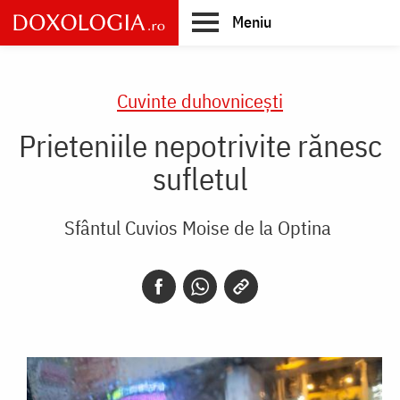
Skip
Meniu
to
main
Main
content
navigation
Cuvinte duhovnicești
Prieteniile nepotrivite rănesc
sufletul
Sfântul Cuvios Moise de la Optina