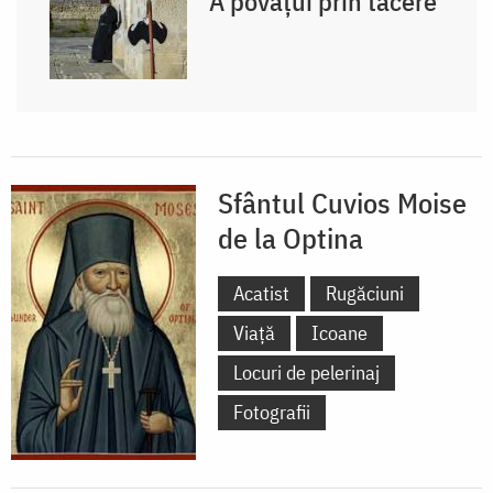
A povățui prin tăcere
Sfântul Cuvios Moise
de la Optina
Acatist
Rugăciuni
Viață
Icoane
Locuri de pelerinaj
Fotografii