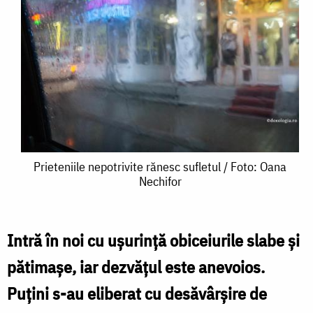
Prieteniile
Prieteniile nepotrivite rănesc sufletul / Foto: Oana
Nechifor
nepotrivite
rănesc
sufletul
Intră în noi cu ușurință obiceiurile slabe și
/
pătimașe, iar dezvățul este anevoios.
Foto:
Puțini s-au eliberat cu desăvârșire de
Oana