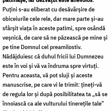
Puţini s-au eliberat cu desăvârşire de
obiceiurile cele rele, dar mare parte şi-au
sfârşit viaţa în aceste patimi, spre osândă
veşnică, de care să ne păzească pe mine şi
pe tine Domnul cel preamilostiv.
Nădăjduiesc că duhul fricii lui Dumnezeu
este în voi şi vă va îndruma spre virtuţi.
Pentru aceasta, vă pot sluji şi aceste
manuscrise, pe care vi le trimit: ţineţi-vă
de regula lor şi după posibilitatea ta „să se
înnoiască ca ale vulturului tinereţile tale”