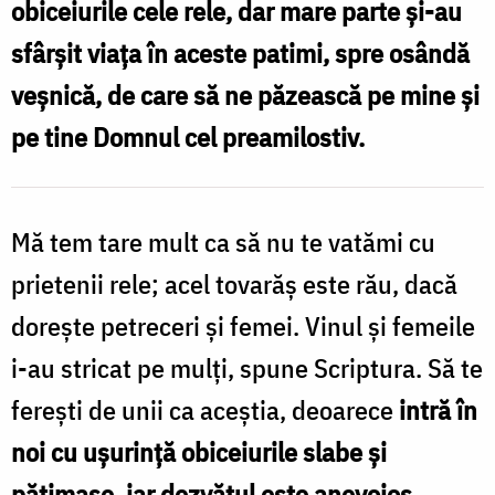
obiceiurile cele rele, dar mare parte și-au
Nechifor
sfârșit viața în aceste patimi, spre osândă
veșnică, de care să ne păzească pe mine și
pe tine Domnul cel preamilostiv.
Mă tem tare mult ca să nu te vatămi cu
prietenii rele; acel tovarăş este rău, dacă
doreşte petreceri şi femei. Vinul şi femeile
i-au stricat pe mulţi, spune Scriptura. Să te
fereşti de unii ca aceştia, deoarece
intră în
noi cu uşurinţă obiceiurile slabe şi
pătimaşe, iar dezvăţul este anevoios
.