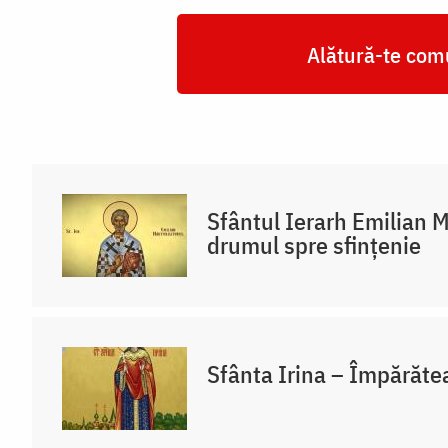
Alătură-te comu
Sfântul Ierarh Emilian M
drumul spre sfințenie
Sfânta Irina – Împărăte