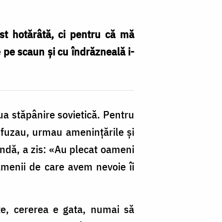
st hotărâtă, ci pentru că mă
 pe scaun şi cu îndrăzneală i-
a stăpânire sovietică. Pentru
refuzau, urmau ameninţările şi
lândă, a zis: «Au plecat oameni
amenii de care avem nevoie îi
e, cererea e gata, numai să