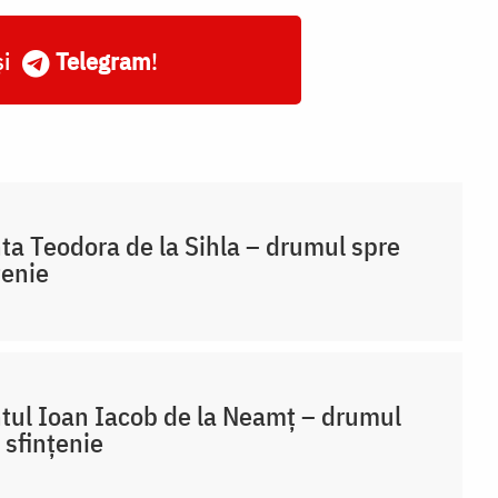
și
Telegram
!
ta Teodora de la Sihla – drumul spre
țenie
tul Ioan Iacob de la Neamț – drumul
 sfințenie