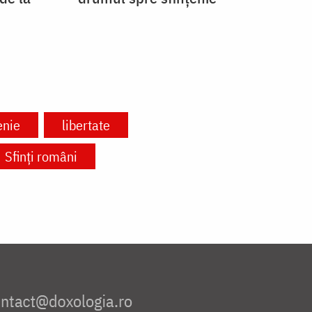
enie
libertate
Sfinți români