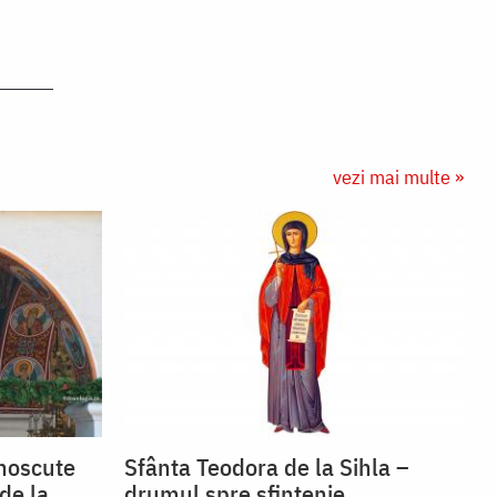
vezi mai multe »
unoscute
Sfânta Teodora de la Sihla –
de la
drumul spre sfințenie