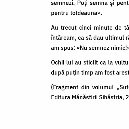
semnezi. Poţi semna şi pent
pentru totdeauna».
Au trecut cinci minute de t
întăream, ca să dau ultimul r
am spus: «Nu semnez nimic!»
Ochii lui au sticlit ca la vul
după puţin timp am fost aresta
(Fragment din volumul „Sufe
Editura Mănăstirii Sihăstria, 