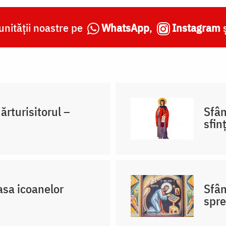
nității noastre pe
WhatsApp
,
Instagram
ărturisitorul –
Sfân
sfin
asa icoanelor
Sfân
spre