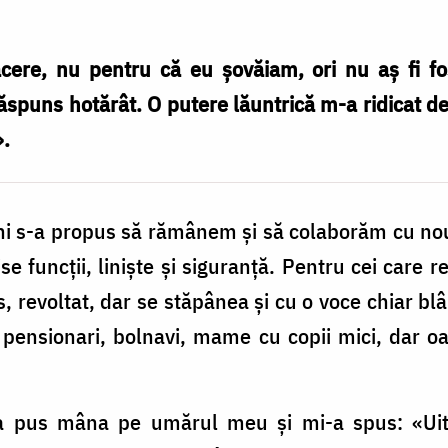
ăcere, nu pentru că eu şovăiam, ori nu aş fi fo
ăspuns hotărât. O putere lăuntrică m-a ridicat de
.
i s-a propus să rămânem şi să colaborăm cu nou
e funcţii, linişte şi siguranţă. Pentru cei care 
s, revoltat, dar se stăpânea şi cu o voce chiar b
pensionari, bolnavi, mame cu copii mici, dar o
 a pus mâna pe umărul meu şi mi-a spus: «Uit