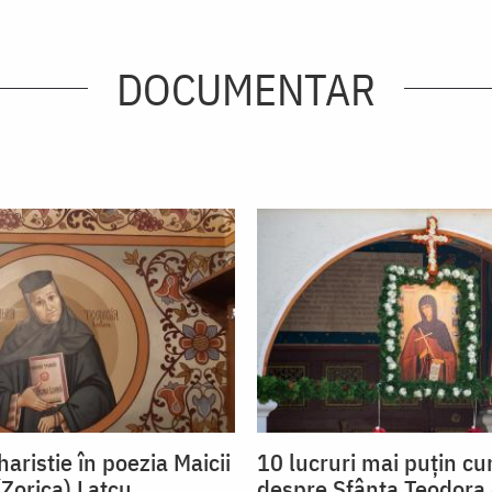
DOCUMENTAR
aristie în poezia Maicii
10 lucruri mai puțin c
(Zorica) Lațcu
despre Sfânta Teodora 