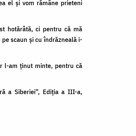
ea el şi vom rămâne prieteni
st hotărâtă, ci pentru că mă
 pe scaun şi cu îndrăzneală i-
văr l-am ţinut minte, pentru că
a Siberiei”, Ediția a III-a,