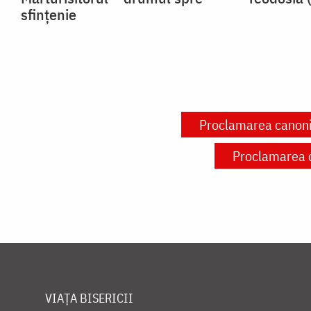
sfințenie
Proclamarea canoniz
Proclamarea c
VIAȚA BISERICII