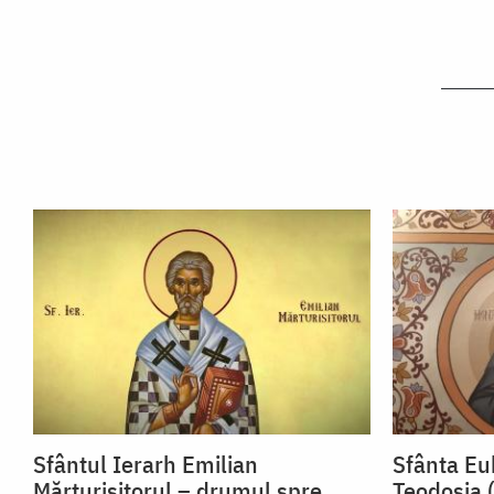
Sfântul Ierarh Emilian
Sfânta Euh
Mărturisitorul – drumul spre
Teodosia 