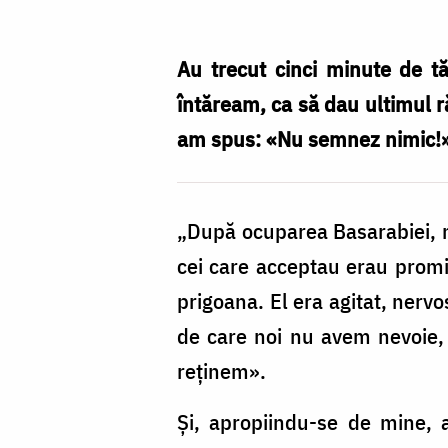
Cojocariu
Au trecut cinci minute de t
întăream, ca să dau ultimul r
am spus: «Nu semnez nimic!»
„După ocuparea Basarabiei, n
cei care acceptau erau promis
prigoana. El era agitat, nervo
de care noi nu avem nevoie, 
reţinem».
Şi, apropiindu-se de mine,