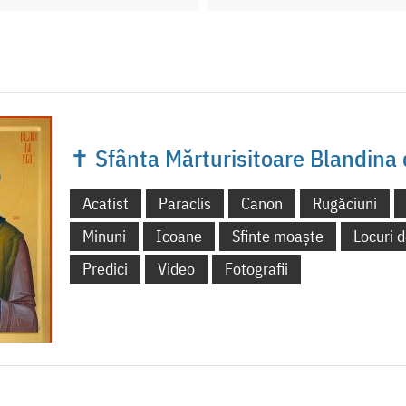
✝ Sfânta Mărturisitoare Blandina d
Acatist
Paraclis
Canon
Rugăciuni
Minuni
Icoane
Sfinte moaște
Locuri d
Predici
Video
Fotografii