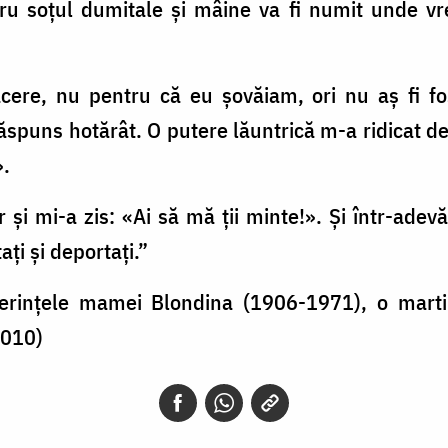
ru soţul dumitale şi mâine va fi numit unde vr
ăcere, nu pentru că eu şovăiam, ori nu aş fi fo
ăspuns hotărât. O putere lăuntrică m-a ridicat de
.
tur şi mi-a zis: «Ai să mă ţii minte!». Şi într-ade
ţi şi deportaţi.”
rințele mamei Blondina (1906-1971), o martiră 
2010)