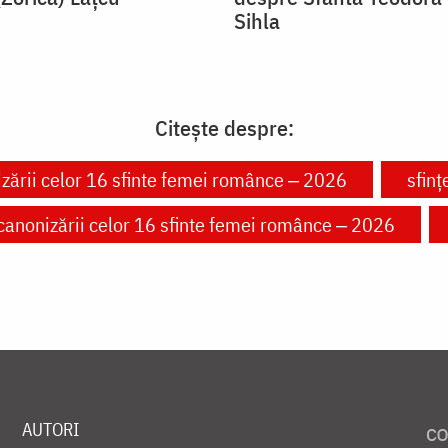
Sihla
Citește despre:
ării celor 16 sfinte femei românce ‒ 2026
sfinț
anonizării celor 16 sfinte femei românce ‒ 2026
AUTORI