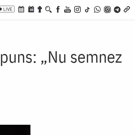
LIVE
08
ăspuns: „Nu semnez