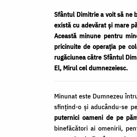
moaștele
Sfântului
Sfântul Dimitrie a voit să ne
Mare
există cu adevărat și mare pă
Mucenic
Această minune pentru mine 
Dimitrie
pricinuite de operația pe co
/
rugăciunea către Sfântul Dimit
Foto:
El, Mirul cel dumnezeiesc.
Magda
Buftea
Minunat este Dumnezeu întru Sf
sfințind-o și aducându-se pe 
puternici oameni de pe pă
binefăcători ai omenirii, pe