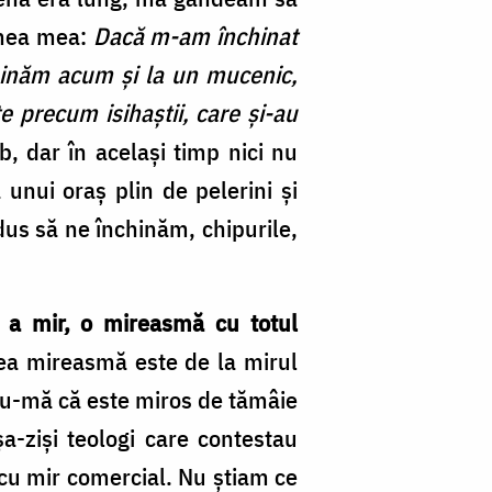
sinea mea:
Dacă m-am închinat
chinăm acum și la un mucenic,
te precum isihaștii, care și-au
, dar în același timp nici nu
unui oraș plin de pelerini și
dus să ne închinăm, chipurile,
c a mir, o mireasmă cu totul
ea mireasmă este de la mirul
ndu-mă că este miros de tămâie
a-ziși teologi care contestau
 cu mir comercial. Nu știam ce