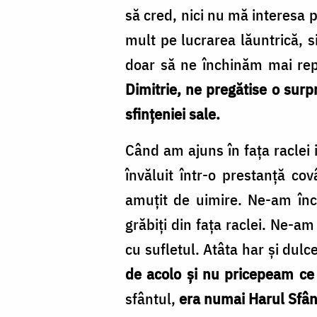
să cred, nici nu mă interesa 
mult pe lucrarea lăuntrică, s
doar să ne închinăm mai re
Dimitrie, ne pregătise o surp
sfințeniei sale.
Când am ajuns în fața raclei 
învăluit într-o prestanță co
amuțit de uimire. Ne-am înch
grăbiți din fața raclei. Ne-a
cu sufletul. Atâta har și dulc
de acolo și nu pricepeam ce
sfântul,
era numai Harul Sfân