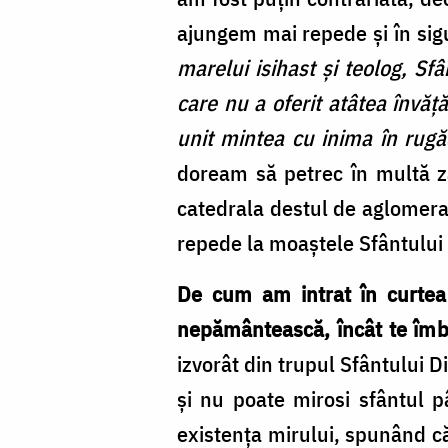
ajungem mai repede și în sigu
marelui isihast și teolog, S
care nu a oferit atâtea învăță
unit mintea cu inima în rug
doream să petrec în multă za
catedrala destul de aglomerat
repede la moaștele Sfântului 
De cum am intrat în curtea 
nepământească, încât te îmb
izvorât din trupul Sfântului 
și nu poate mirosi sfântul p
existența mirului, spunând că