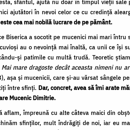
esta, sfântul, ajută nu doar în timpul vieții sale 
ici ajutători în nevoi celor ce cu credință alearg
 este cea mai nobilă lucrare de pe pământ.
 Biserica a socotit pe mucenici mai mari întru 
 cuvioși au o nevoință mai înaltă, ca unii ce își
icându-și patimile cu multă trudă. Teoretic știa
e
Mai mare dragoste decât aceasta nimeni nu are,
3), așa și mucenicii, care și-au vărsat sângele p
iți între sfinți.
Dar, concret, avea să îmi arate măr
are Mucenic Dimitrie.
ă aflam, împreună cu alte câteva maici din obște
nchinăm sfinților, mult îndrăgiți de noi, iar eu