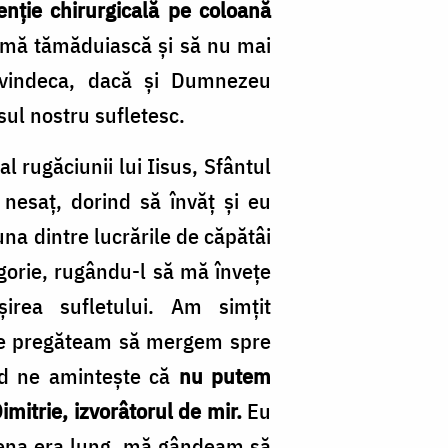
nție chirurgicală pe coloană
 mă tămăduiască și să nu mai
t vindeca, dacă și Dumnezeu
osul nostru sufletesc.
l rugăciunii lui Iisus, Sfântul
 nesaț, dorind să învăț și eu
 una dintre lucrările de căpătâi
gorie, rugându-l să mă învețe
irea sufletului. Am simțit
 ne pregăteam să mergem spre
id ne amintește că
nu putem
imitrie, izvorâtorul de mir.
Eu
Atena era lung, mă gândeam să