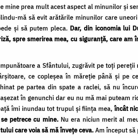
pe mine prea mult acest aspect al minunilor și 
ilindu-mă să evit arătările minunilor care uneori
pede și să putem pleca.
Dar, din iconomia lui D
riză, spre smerirea mea, cu siguranță, care am 
impunătoare a Sfântului, zugrăvit pe toți pereții 
vârșitoare, ce copleșea în măreție până și pe c
inat pe partea din spate a raclei, să nu încur
m așezat în genunchi dar eu nu mă mai puteam ridic
eață îmi inundau tot trupul și ființa mea,
încât ni
 se petrece cu mine.
Nu era niciun merit al meu
tului care voia să mă învețe ceva.
Am început să 