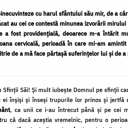
 binecuvinteze cu harul sfântului său mir, de a că
cat au cei ce contestă minunea izvorârii mirului 
a fost providențială, deoarece m-a întărit mul
loana cervicală, perioadă în care mi-am aminti
rie de a mă face părtașă suferințelor lui și de a 
inții Săi! Și mult iubește Domnul pe sfinții care
ei înșiși și înseși trupurile lor prinos și jertf
mânt
, ca unii ce i-au întrecut până și pe cei 
ntru că dacă aceștia vremelnic, pentru o perio