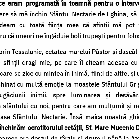
 ce
eram programată în toamnă pentru o interve
re să mă închin Sfântul Nectarie de Eghina, să
edeam cu toată ființa mea că sfinții mă po
ru că uneori ne îngăduie boli trupești pentru fol
in Tessalonic, cetatea marelui Păstor și dascăl a
 sfinții dragi mie, pe care îl citeam adesea cu
care se zice cu mintea în inimă, fiind de altfel și
hinat cu multă emoție la moaștele Sfântului Gri
ăciunii inimii, spre luminarea și desăvârș
a sfântului cu noi, pentru care am mulțumit și
asa Sfântului Nectarie. Însă maica noastră gh
închinăm ocrotitorului cetății, Sf. Mare Mucenic D
eoarece era destul de târziu și drumul până la 