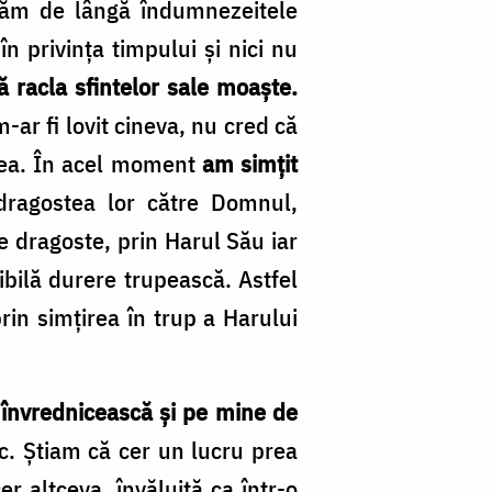
ecăm de lângă îndumnezeitele
n privința timpului și nici nu
racla sfintelor sale moaște.
ar fi lovit cineva, nu cred că
 mea. În acel moment
am simțit
ragostea lor către Domnul,
e dragoste, prin Harul Său iar
ibilă durere trupească. Astfel
prin simțirea în trup a Harului
învrednicească și pe mine de
ic. Știam că cer un lucru prea
 altceva, învăluită ca într-o