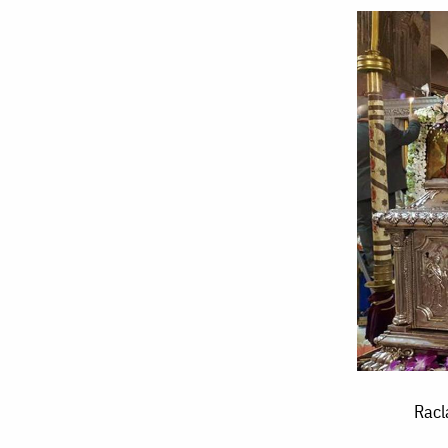
Racla
Racl
cu