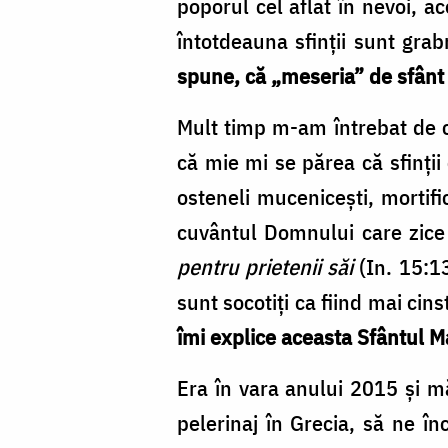
poporul cel aflat în nevoi, ac
întotdeauna sfinții sunt grabn
spune, că „meseria” de sfânt
Mult timp m-am întrebat de ce
că mie mi se părea că sfinții
osteneli mucenicești, mortif
cuvântul Domnului care zic
pentru prietenii săi
(In. 15:1
sunt socotiți ca fiind mai cinst
îmi explice aceasta Sfântul M
Era în vara anului 2015 și m
pelerinaj în Grecia, să ne î