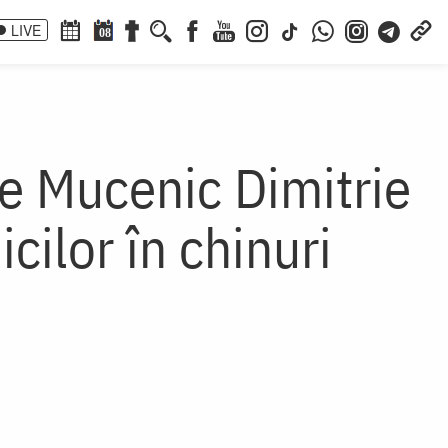
LIVE
08
e Mucenic Dimitrie
ilor în chinuri