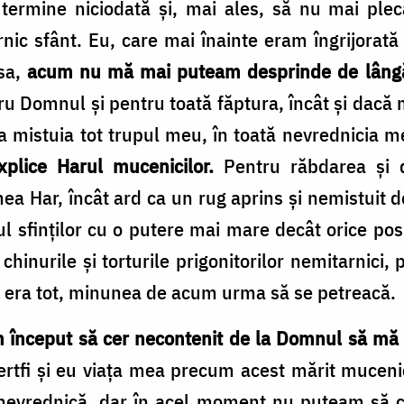
termine niciodată și, mai ales, să nu mai pl
ic sfânt. Eu, care mai înainte eram îngrijorată î
 sa,
acum nu mă mai puteam desprinde de lângă 
 Domnul și pentru toată făptura, încât și dacă m-
 Sa mistuia tot trupul meu, în toată nevrednicia
lice Harul mucenicilor.
Pentru răbdarea și d
 Har, încât ard ca un rug aprins și nemistuit d
ul sfinților cu o putere mai mare decât orice pos
inurile și torturile prigonitorilor nemitarnici, 
 era tot, minunea de acum urma să se petreacă.
 început să cer necontenit de la Domnul să mă 
 jertfi și eu viața mea precum acest mărit mucen
evrednică, dar în acel moment nu puteam să cer