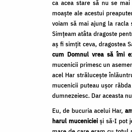
ca acea stare să nu se mai 
moaște ale acestui preaputern
voiam să mai ajung la racla
Simțeam atâta dragoste pentru
aș fi simțit ceva, dragostea
cum Domnul vrea să îmi exp
mucenicii primesc un asemenea
acel Har strălucește înlăuntr
mucenicii puteau ușor răbda ch
dumnezeiesc. Dar aceasta nu
Eu, de bucuria acelui Har,
am
harul muceniciei
și să-I pot
mare de care eram cu totul n