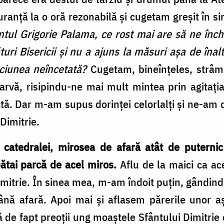
ranță la o oră rezonabilă și cugetam greșit în 
fântul Grigorie Palama, ce rost mai are să ne în
turi Bisericii și nu a ajuns la măsuri așa de înal
ăciunea neîncetată?
Cugetam, bineînțeles, strâmb
rvă, risipindu-ne mai mult mintea prin agitația 
ă. Dar m-am supus dorinței celorlalți și ne-am 
Dimitrie.
catedralei, mirosea de afară atât de puterni
ătai parcă de acel miros.
Aflu de la maici ca ac
Dimitrie. În sinea mea, m-am îndoit puțin, gândi
ână afară. Apoi mai și aflasem părerile unor aș
 de fapt preoții ung moaștele Sfântului Dimitrie