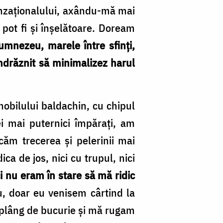
senzaționalului, axându-mă mai
 pot fi și înșelătoare. Doream
umnezeu, marele între sfinți,
îndrăznit să minimalizez harul
nobilului baldachin, cu chipul
ei mai puternici împărați, am
căm trecerea și pelerinii mai
a de jos, nici cu trupul, nici
ci nu eram în stare să mă ridic
, doar eu venisem cârtind la
plâng de bucurie și mă rugam