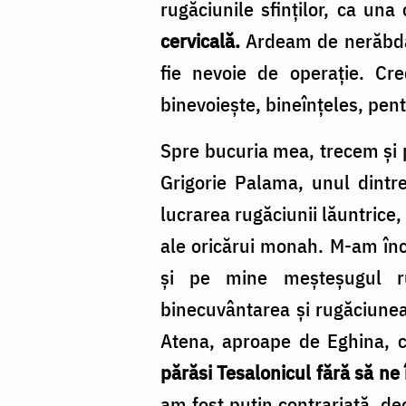
rugăciunile sfinților, ca una
cervicală.
Ardeam de nerăbda
fie nevoie de operație. Cr
binevoiește, bineînțeles, pent
Spre bucuria mea, trecem și pr
Grigorie Palama, unul dintre
lucrarea rugăciunii lăuntrice, 
ale oricărui monah. M-am înc
și pe mine meșteșugul rug
binecuvântarea și rugăciune
Atena, aproape de Eghina, c
părăsi Tesalonicul fără să ne 
am fost puțin contrariată, d