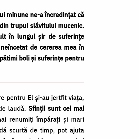
rui minune ne-a încredințat că
din trupul slăvitului mucenic.
t în lungul șir de suferințe
t neîncetat de cererea mea în
pătimi boli și suferințe pentru
 pentru El și-au jertfit viața,
ă de laudă.
Sfinții sunt cei mai
mai renumiți împărați și mari
adă scurtă de timp, pot ajuta