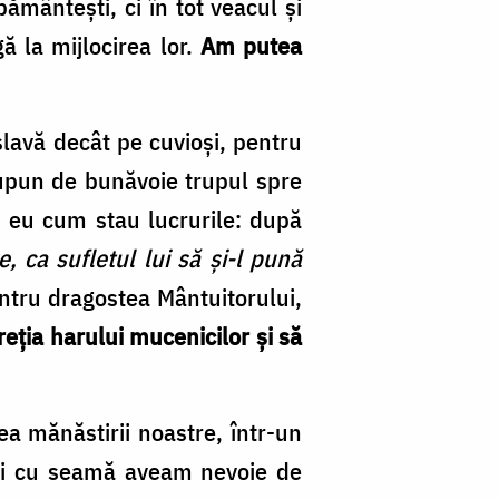
pământești, ci în tot veacul și
ă la mijlocirea lor.
Am putea
slavă decât pe cuvioși, pentru
 supun de bunăvoie trupul spre
m eu cum stau lucrurile: după
 ca sufletul lui să şi-l pună
entru dragostea Mântuitorului,
eția harului mucenicilor și să
a mănăstirii noastre, într-un
 mai cu seamă aveam nevoie de