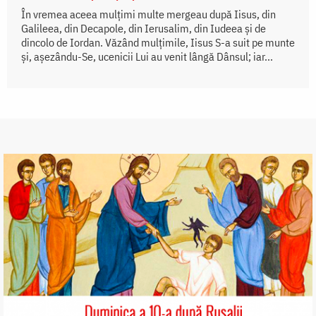
În vremea aceea mulţimi multe mergeau după Iisus, din
Galileea, din Decapole, din Ierusalim, din Iudeea şi de
dincolo de Iordan. Văzând mulţimile, Iisus S-a suit pe munte
şi, aşezându-Se, ucenicii Lui au venit lângă Dânsul; iar...