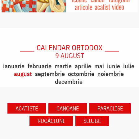
CALENDAR ORTODOX
9 AUGUST
ianuarie
februarie
martie
aprilie
mai
iunie
iulie
august
septembrie
octombrie
noiembrie
decembrie
ACATISTE
CANOANE
PARACLISE
RUGĂCIUNI
SLUJBE