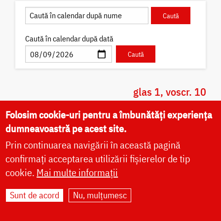
Caută în calendar după dată
glas 1, voscr. 10
Folosim cookie-uri pentru a îmbunătăți experiența
Sfântul Apostol Matia
dumneavoastră pe acest site.
Sfântul Matia a fost unul din cei 70 de ucenici, iar
Prin continuarea navigării în această pagină
mai apoi a fost numărat cu cei 12 Sfinți Apostoli , în
locul lui Iuda, care căzuse.
confirmați acceptarea utilizării fișierelor de tip
cookie.
Mai multe informații
Canon
Viață
Icoane
Video
Sunt de acord
Nu, mulțumesc