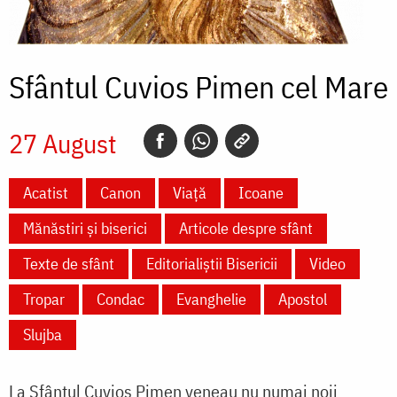
Sfântul Cuvios Pimen cel Mare
27 August
Acatist
Canon
Viață
Icoane
Mănăstiri și biserici
Articole despre sfânt
Texte de sfânt
Editorialiștii Bisericii
Video
Tropar
Condac
Evanghelie
Apostol
Slujba
La Sfântul Cuvios Pimen veneau nu numai noii