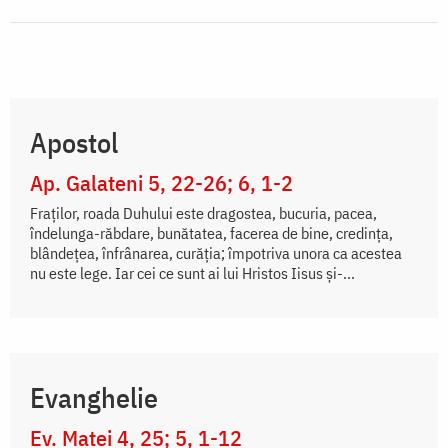
Apostol
Ap. Galateni 5, 22-26; 6, 1-2
Fraților, roada Duhului este dragostea, bucuria, pacea,
îndelunga-răbdare, bunătatea, facerea de bine, credința,
blândețea, înfrânarea, curăția; împotriva unora ca acestea
nu este lege. Iar cei ce sunt ai lui Hristos Iisus și-...
Evanghelie
Ev. Matei 4, 25; 5, 1-12