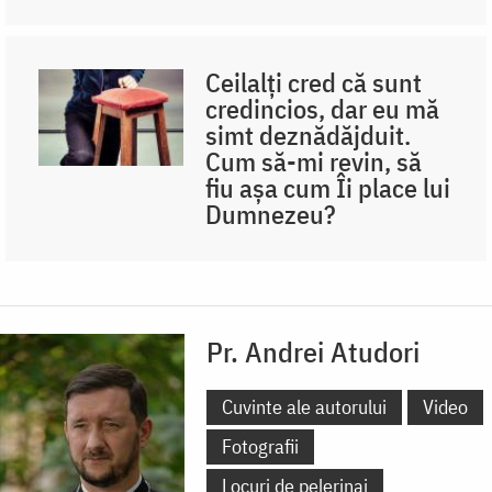
Ceilalți cred că sunt
credincios, dar eu mă
simt deznădăjduit.
Cum să-mi revin, să
fiu așa cum Îi place lui
Dumnezeu?
Pr. Andrei Atudori
Cuvinte ale autorului
Video
Fotografii
Locuri de pelerinaj