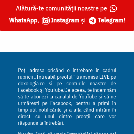
Alătură-te comunității noastre pe
WhatsApp
,
Instagram
și
Telegram
!
Poți adresa oricând o întrebare în cadrul
rubricii „Întreabă preotul” transmise LIVE pe
doxologia.ro și pe conturile noastre de
Facebook și YouTube.De aceea, te îndemnăm
să te abonezi la canalul de YouTube și să ne
urmărești pe Facebook, pentru a primi în
timp util notificările și a afla când intrăm în
direct cu unul dintre preoții care vor
răspunde la întrebări.