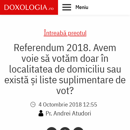
Skip
Meniu
to
main
Main
content
navigation
Întreabă preotul
Referendum 2018. Avem
voie să votăm doar în
localitatea de domiciliu sau
există și liste suplimentare de
vot?
4 Octombrie 2018 12:55
Pr. Andrei Atudori