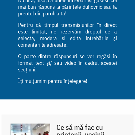
Nu uita, însă, că unele întrebări își găsesc cel
mai bun răspuns la părintele duhovnic sau la
preotul din parohia ta!
Pentru că timpul transmisiunilor în direct
este limitat, ne rezervăm dreptul de a
selecta, modera și edita întrebările și
comentariile adresate.
O parte dintre răspunsuri se vor regăsi în
format text și/ sau video în cadrul acestei
secțiuni.
Îți mulțumim pentru înțelegere!
Ce să mă fac cu
prietenii, vecinii,