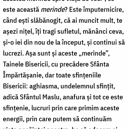
este această
merinde
? Este împuternicire,
când eşti slăbănogit, că ai muncit mult, te
aşezi niţel, îţi tragi sufletul, mănânci ceva,
şi-o iei din nou de la început, şi continui să
lucrezi. Aşa sunt şi aceste „merinde”,
Tainele Bisericii, cu precădere Sfânta
Împărtăşanie, dar toate sfinţeniile
Bisericii: aghiasma, undelemnul sfinţit,
adică Sfântul Maslu, anafura şi tot ce este
sfinţenie, lucruri prin care primim aceste
energii, prin care putem să continuăm