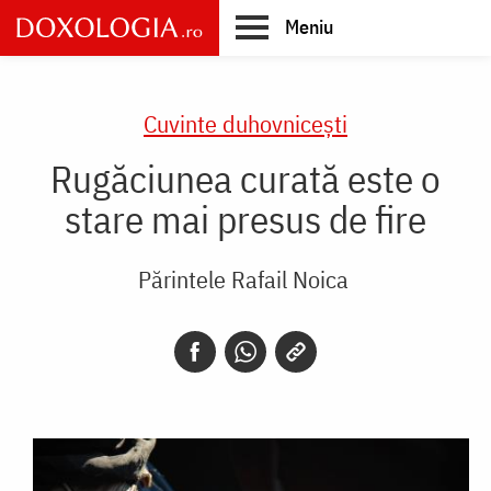
Skip
Meniu
to
main
Main
content
navigation
Cuvinte duhovnicești
Rugăciunea curată este o
stare mai presus de fire
Părintele Rafail Noica