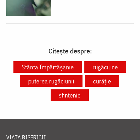
Citește despre:
Sfânta Împărtășanie
rugăciune
puterea rugăciunii
curăție
sfințenie
VIAȚA BISERICII