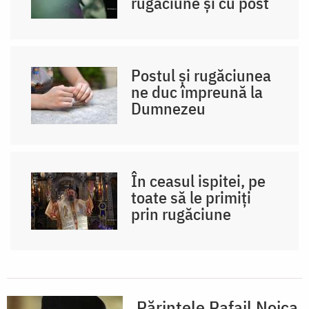
rugăciune și cu post
Postul și rugăciunea
ne duc împreună la
Dumnezeu
În ceasul ispitei, pe
toate să le primiți
prin rugăciune
Părintele Rafail Noica