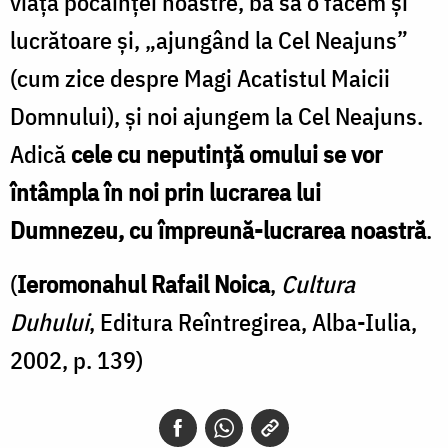
viaţa pocăinţei noastre, ba să o facem şi
lucrătoare şi, „ajungând la Cel Neajuns”
(cum zice despre Magi Acatistul Maicii
Domnului), şi noi ajungem la Cel Neajuns.
Adică
cele cu neputinţă omului se vor
întâmpla în noi prin lucrarea lui
Dumnezeu, cu împreună-lucrarea noastră
.
(
Ieromonahul Rafail Noica
,
Cultura
Duhului
, Editura Reîntregirea, Alba-Iulia,
2002, p. 139)