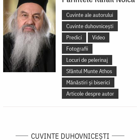
Cuvinte ale autorului
Cuvinte duhovnicești
Predici
Video
Fotografii
Locuri de pelerinaj
Sfântul Munte Athos
Mănăstiri și biserici
Articole despre autor
CUVINTE DUHOVNICEȘTI