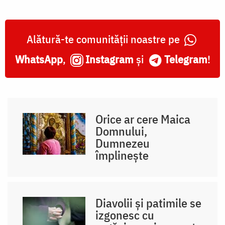
Alătură-te comunității noastre pe
WhatsApp
,
Instagram
și
Telegram
!
Orice ar cere Maica
Domnului,
Dumnezeu
împlinește
Diavolii și patimile se
izgonesc cu