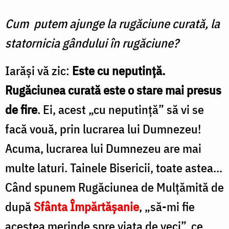
Cum putem ajunge la rugăciune curată, la
statornicia gândului în rugăciune?
Iarăşi vă zic:
Este cu neputinţă.
Rugăciunea curată este o stare mai presus
de fire
. Ei, acest „cu neputinţă” să vi se
facă vouă, prin lucrarea lui Dumnezeu!
Acuma, lucrarea lui Dumnezeu are mai
multe laturi. Tainele Bisericii, toate astea...
Când spunem Rugăciunea de Mulţămită de
după
Sfânta Împărtăşanie
, „să-mi fie
acestea merinde spre viaţa de veci”, ce