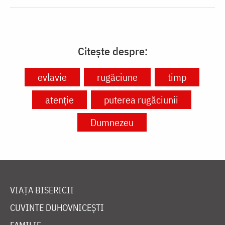
Citește despre:
evlavie
rugăciune
timp
atenție
puterea rugăciunii
Dumnezeu
VIAȚA BISERICII
CUVINTE DUHOVNICEȘTI