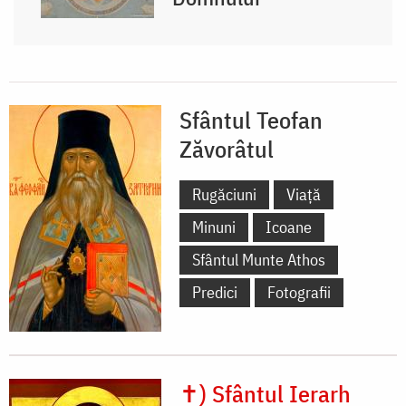
Sfântul Teofan
Zăvorâtul
Rugăciuni
Viață
Minuni
Icoane
Sfântul Munte Athos
Predici
Fotografii
✝) Sfântul Ierarh