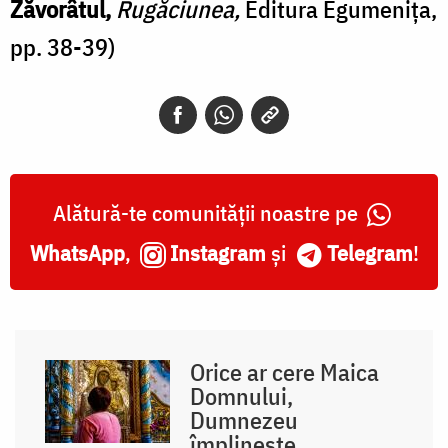
Zăvorâtul,
Rugăciunea,
Editura Egumenița,
pp. 38-39)
Alătură-te comunității noastre pe
WhatsApp
,
Instagram
și
Telegram
!
Orice ar cere Maica
Domnului,
Dumnezeu
împlinește