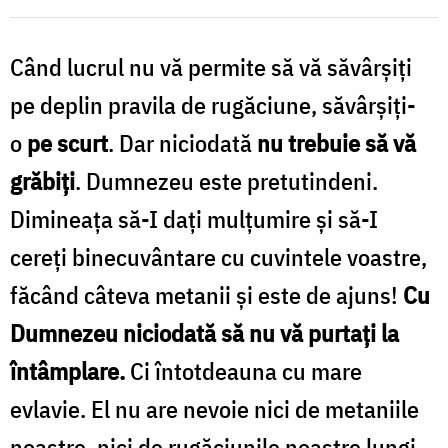
la
Când lucrul nu vă permite să vă săvârșiți
întâmplare
/
pe deplin pravila de rugăciune, săvârșiți-
Foto:
o
pe scurt
. Dar niciodată
nu trebuie să vă
Oana
grăbiți
. Dumnezeu este pretutindeni.
Nechifor
Dimineața să-I dați mulțumire și să-I
cereți binecuvântare cu cuvintele voastre,
făcând câteva metanii și este de ajuns!
Cu
Dumnezeu niciodată să nu vă purtați la
întâmplare.
Ci întotdeauna cu mare
evlavie. El nu are nevoie nici de metaniile
noastre, nici de rugăciunile noastre lungi.