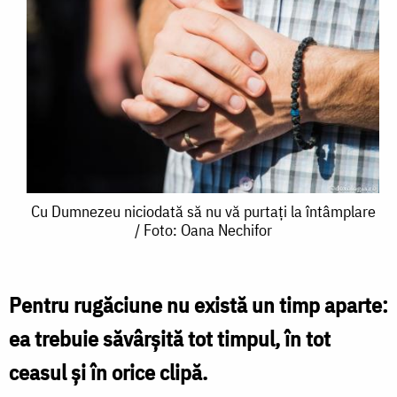
Cu
Cu Dumnezeu niciodată să nu vă purtați la întâmplare
/ Foto: Oana Nechifor
Dumnezeu
niciodată
să
Pentru rugăciune nu există un timp aparte:
nu
ea trebuie săvârșită tot timpul, în tot
vă
ceasul și în orice clipă.
purtați