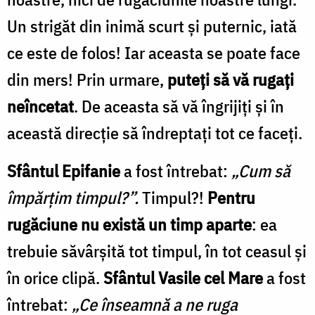
Un strigăt din inimă scurt și puternic, iată
ce este de folos! Iar aceasta se poate face
din mers! Prin urmare,
puteți să vă rugați
neîncetat
. De aceasta să vă îngrijiți și în
această direcție să îndreptați tot ce faceți.
Sfântul Epifanie
a fost întrebat:
„Cum să
împărțim timpul?”.
Timpul?!
Pentru
rugăciune nu există un timp aparte
: ea
trebuie săvârșită tot timpul, în tot ceasul și
în orice clipă.
Sfântul Vasile cel Mare
a fost
întrebat:
„Ce înseamnă a ne ruga