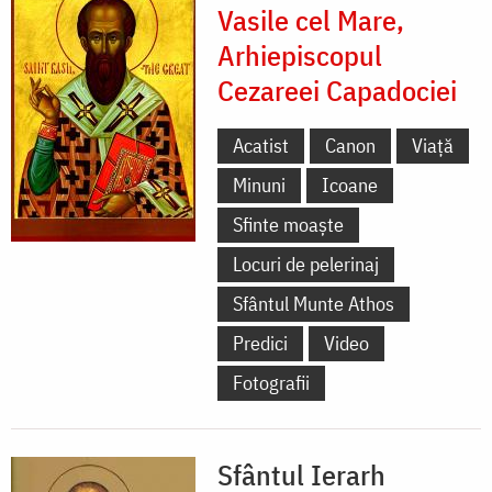
Vasile cel Mare,
Arhiepiscopul
Cezareei Capadociei
Acatist
Canon
Viață
Minuni
Icoane
Sfinte moaște
Locuri de pelerinaj
Sfântul Munte Athos
Predici
Video
Fotografii
Sfântul Ierarh