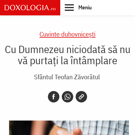
Skip
Meniu
to
main
Main
content
navigation
Cuvinte duhovnicești
Cu Dumnezeu niciodată să nu
vă purtați la întâmplare
Sfântul Teofan Zăvorâtul