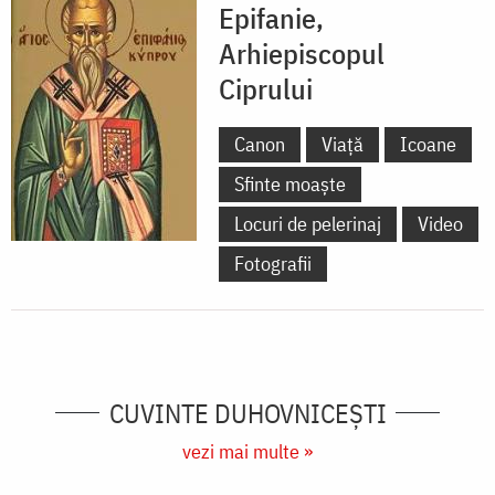
Epifanie,
Arhiepiscopul
Ciprului
Canon
Viață
Icoane
Sfinte moaște
Locuri de pelerinaj
Video
Fotografii
CUVINTE DUHOVNICEȘTI
vezi mai multe »