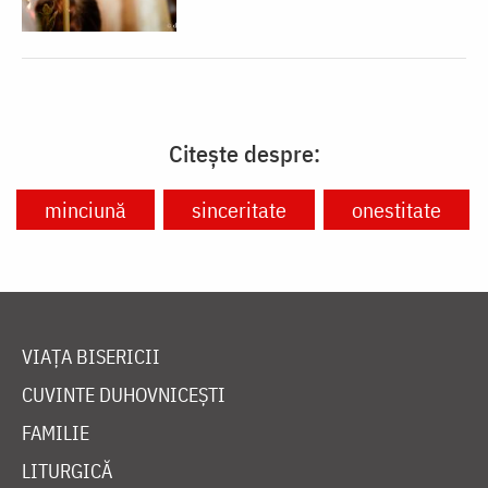
Citește despre:
minciună
sinceritate
onestitate
VIAȚA BISERICII
CUVINTE DUHOVNICEȘTI
FAMILIE
LITURGICĂ