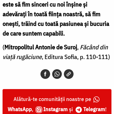
este să fim sinceri cu noi înșine și
adevărați în toată ființa noastră, să fim
onești, trăind cu toată pasiunea și bucuria
de care suntem capabili.
(
Mitropolitul Antonie de Suroj
,
Făcând din
viață rugăciune
, Editura Sofia, p. 110-111)
Alătură-te comunității noastre pe
WhatsApp
,
Instagram
și
Telegram
!