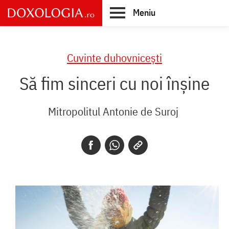
Skip
Meniu
to
main
Main
content
navigation
Cuvinte duhovnicești
Să fim sinceri cu noi înșine
Mitropolitul Antonie de Suroj