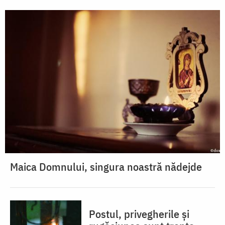
Maica Domnului, singura noastră nădejde
Postul, privegherile și