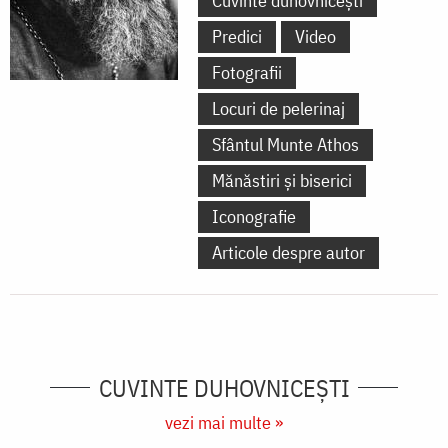
Cuvinte duhovnicești
Predici
Video
Fotografii
Locuri de pelerinaj
Sfântul Munte Athos
Mănăstiri și biserici
Iconografie
Articole despre autor
CUVINTE DUHOVNICEȘTI
vezi mai multe »