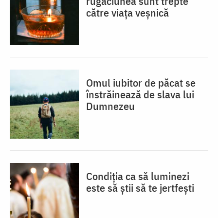
rugăciunea sunt trepte
către viața veșnică
Omul iubitor de păcat se
înstrăinează de slava lui
Dumnezeu
Condiția ca să luminezi
este să știi să te jertfești