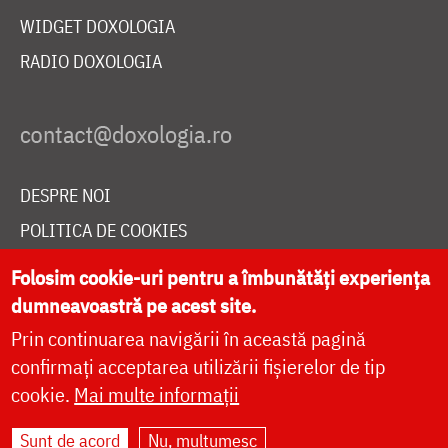
WIDGET DOXOLOGIA
RADIO DOXOLOGIA
DESPRE NOI
POLITICA DE COOKIES
DONEAZĂ ONLINE PENTRU CATEDRALA NAȚIONALĂ
Folosim cookie-uri pentru a îmbunătăți experiența
dumneavoastră pe acest site.
Prin continuarea navigării în această pagină
LIVE
confirmați acceptarea utilizării fișierelor de tip
cookie.
Mai multe informații
Site dezvoltat de
DOXOLOGIA MEDIA
,
Sunt de acord
Nu, mulțumesc