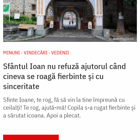
MINUNI - VINDECĂRI - VEDENII
Sfântul Ioan nu refuză ajutorul când
cineva se roagă fierbinte și cu
sinceritate
Sfinte Ioane, te rog, fă să vin la tine împreună cu
ceilalți! Te rog, ajută-mă! Copila s-a rugat fierbinte și
a săru­tat icoana. Apoi a plecat.