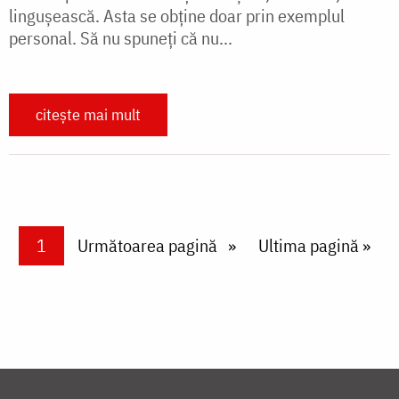
linguşească. Asta se obţine doar prin exemplul
personal. Să nu spuneţi că nu...
citește mai mult
Paginare
Current page
1
Next page
Următoarea pagină
Last page
Ultima pagină »