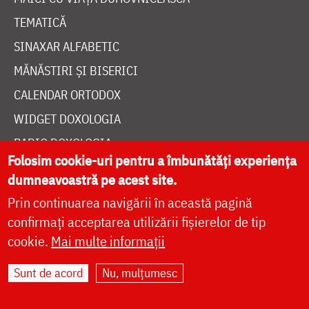
TEMATICĂ
SINAXAR ALFABETIC
MĂNĂSTIRI ȘI BISERICI
CALENDAR ORTODOX
WIDGET DOXOLOGIA
RADIO DOXOLOGIA
Folosim cookie-uri pentru a îmbunătăți experiența
dumneavoastră pe acest site.
Prin continuarea navigării în această pagină
confirmați acceptarea utilizării fișierelor de tip
DESPRE NOI
cookie.
Mai multe informații
POLITICA DE COOKIES
Sunt de acord
Nu, mulțumesc
DONEAZĂ ONLINE PENTRU CATEDRALA NAȚIONALĂ