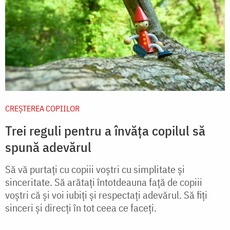
CREŞTEREA COPIILOR
Trei reguli pentru a învăța copilul să
spună adevărul
Să vă purtaţi cu copiii voştri cu simplitate şi
sinceritate. Să arătaţi întotdeauna faţă de copiii
voştri că şi voi iubiţi şi respectaţi adevărul. Să fiţi
sinceri şi direcţi în tot ceea ce faceţi.