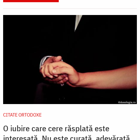
CITATE ORTODOXE
O iubire care cere răsplată este
interesată. Nu este curată, adevărată,