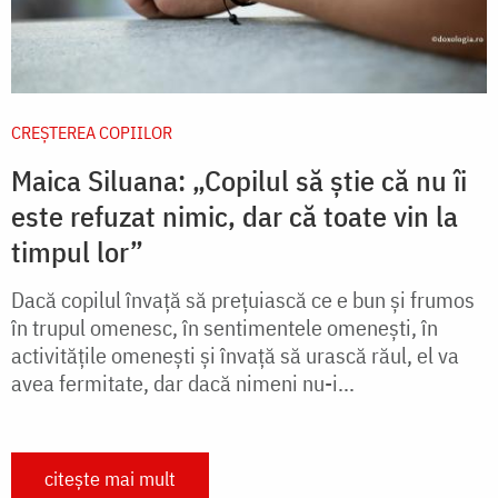
CREŞTEREA COPIILOR
Maica Siluana: „Copilul să știe că nu îi
este refuzat nimic, dar că toate vin la
timpul lor”
Dacă copilul învață să prețuiască ce e bun și frumos
în trupul omenesc, în sentimentele omenești, în
activitățile omenești și învață să urască răul, el va
avea fermitate, dar dacă nimeni nu-i...
citește mai mult