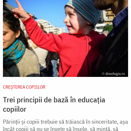
CREŞTEREA COPIILOR
Trei principii de bază în educația
copiilor
Părinţii şi copiii trebuie să trăiască în sinceritate, aşa
încât copiii să nu se înveţe să înşele, să mintă, să