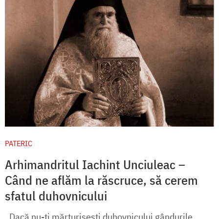
PATERIC
Arhimandritul Iachint Unciuleac –
Când ne aflăm la răscruce, să cerem
sfatul duhovnicului
„Dacă nu-ţi mărturiseşti duhovnicului gândurile,