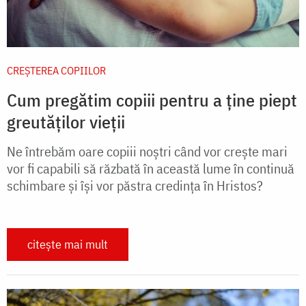
CREŞTEREA COPIILOR
Cum pregătim copiii pentru a ține piept
greutăților vieții
Ne întrebăm oare copiii noştri când vor creşte mari
vor fi capabili să răzbată în această lume în continuă
schimbare şi îşi vor păstra credinţa în Hristos?
citește mai mult