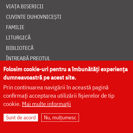
VIAȚA BISERICII
CUVINTE DUHOVNICEȘTI
FAMILIE
LITURGICĂ
BIBLIOTECĂ
ÎNTREABĂ PREOTUL
Folosim cookie-uri pentru a îmbunătăți experiența
MEDIA
dumneavoastră pe acest site.
ȘTIRI
Prin continuarea navigării în această pagină
HRAMUL SFINTEI CUVIOASE PARASCHEVA
confirmați acceptarea utilizării fișierelor de tip
cookie.
Mai multe informații
AUTORI
Sunt de acord
Nu, mulțumesc
PĂRINȚI DUHOVNICEȘTI
MAICI CU VIAȚĂ DUHOVNICEASCĂ