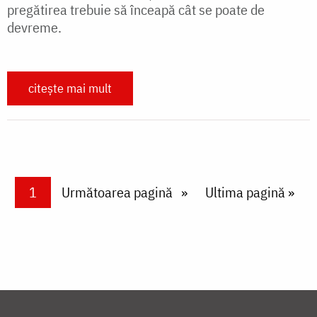
pregătirea trebuie să înceapă cât se poate de
devreme.
citește mai mult
Paginare
Current page
1
Next page
Următoarea pagină
Last page
Ultima pagină »