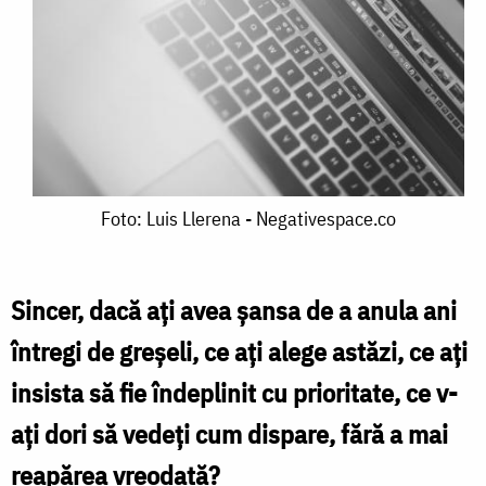
Foto:
Foto: Luis Llerena - Negativespace.co
Luis
Llerena
Sincer, dacă ați avea șansa de a anula ani
-
întregi de greșeli, ce ați alege astăzi, ce ați
Negativespace.co
insista să fie îndeplinit cu prioritate, ce v-
ați dori să vedeți cum dispare, fără a mai
reapărea vreodată?