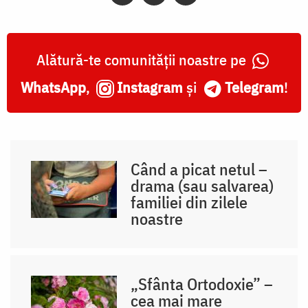
Alătură-te comunității noastre pe
WhatsApp
,
Instagram
și
Telegram
!
Când a picat netul –
drama (sau salvarea)
familiei din zilele
noastre
„Sfânta Ortodoxie” –
cea mai mare