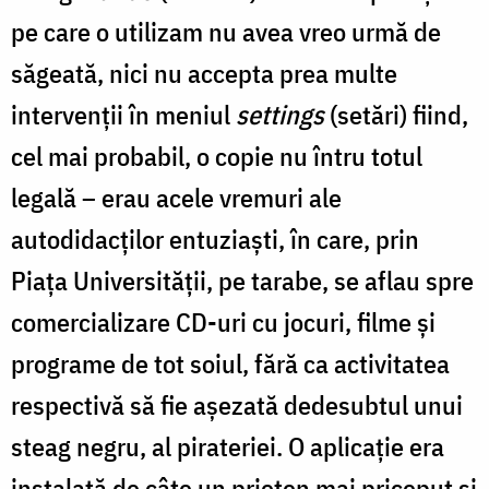
pe care o utilizam nu avea vreo urmă de
săgeată, nici nu accepta prea multe
intervenții în meniul
settings
(setări) fiind,
cel mai probabil, o copie nu întru totul
legală – erau acele vremuri ale
autodidacților entuziaști, în care, prin
Piața Universității, pe tarabe, se aflau spre
comercializare CD-uri cu jocuri, filme și
programe de tot soiul, fără ca activitatea
respectivă să fie așezată dedesubtul unui
steag negru, al pirateriei. O aplicație era
instalată de câte un prieten mai priceput și