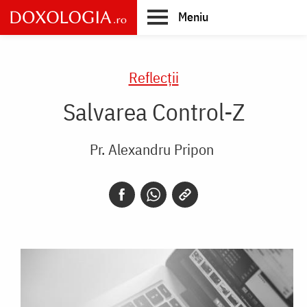
Skip
Meniu
to
main
Main
content
navigation
Reflecții
Salvarea Control-Z
Pr. Alexandru Pripon