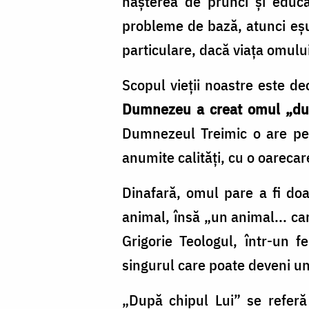
naşterea de prunci şi educa
/
probleme de bază, atunci eşu
Foto:
particulare, dacă viaţa omul
pr.
Silviu
Scopul vieţii noastre este de
Cluci
Dumnezeu a creat omul „dup
Dumnezeul Treimic o are pen
anumite calităţi, cu o oarecar
Dinafară, omul pare a fi doar
animal, însă „un animal... c
Grigorie Teologul, într-un fe
singurul care poate deveni 
„După chipul Lui” se refer