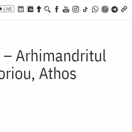
LIVE
06
i – Arhimandritul
oriou, Athos