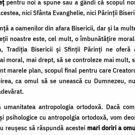
eţ
pentru noi a spune sau a gândi că scopul nos
estea, nici Sfânta Evanghelie, nici Părinţii Biser
anţă a oamenilor din afara Bisericii, dar şi la mult
eţii noastre este, cel mult, o îmbunătăţire mor
 Tradiţia Bisericii şi Sfinţii Părinţi ne ofer
 moral, mai drept, să se controleze mai mult, s
unt marele plan, scopul final pentru care Creato
irea, ca omul să se unească cu Dumnezeu, nu î
adevărat.
ă umanitatea antropologia ortodoxă. Dacă com
le şi psihologice cu antropolgia ortodoxă, vom deo
e nu reuşesc să răspundă acestei
mari doriri a omu