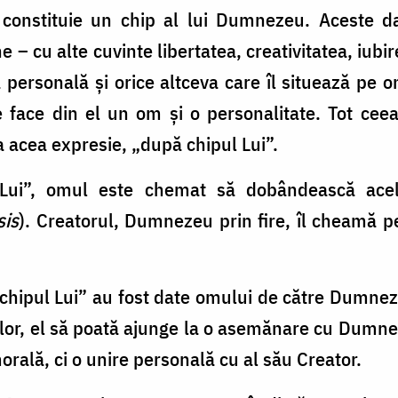
l constituie un chip al lui Dumnezeu. Aceste da
e – cu alte cuvinte libertatea, creativitatea, iubir
personală şi orice altceva care îl situează pe o
are face din el un om şi o personalitate. Tot c
a acea expresie, „după chipul Lui”.
 Lui”, omul este chemat să dobândească ac
sis
). Creatorul, Dumnezeu prin fire, îl cheamă
 chipul Lui” au fost date omului de către Dumne
ă lor, el să poată ajunge la o asemănare cu Dumne
orală, ci o unire personală cu al său Creator.