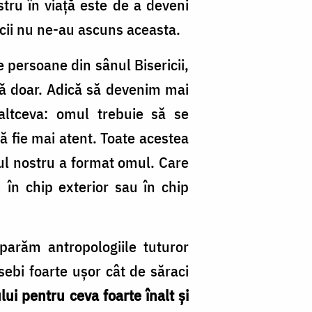
tru în viaţă este de a deveni
icii nu ne-au ascuns aceasta.
e persoane din sânul Bisericii,
ală doar. Adică să devenim mai
ă altceva: omul trebuie să se
ă fie mai atent. Toate acestea
rul nostru a format omul. Care
n chip exterior sau în chip
parăm antropologiile tuturor
sebi foarte uşor cât de săraci
lui pentru ceva foarte înalt şi