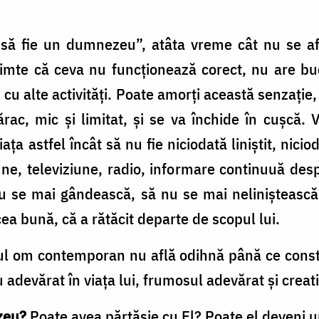
să fie un dumnezeu”, atâta vreme cât nu se afl
 Simte că ceva nu funcţionează corect, nu are bu
cu alte activităţi. Poate amorţi această senzaţie
sărac, mic şi limitat, şi se va închide în cuşcă. 
aţa astfel încât să nu fie niciodată liniştit, nici
ne, televiziune, radio, informare continuuă desp
 nu se mai gândească, să nu se mai nelinişteasc
cea bună, că a rătăcit departe de scopul lui.
tul om contemporan nu află odihnă până ce const
 adevărat în viaţa lui, frumosul adevărat şi creati
zeu?
Poate avea părtăşie cu El? Poate el deveni