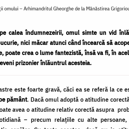
ii omului – Arhimandritul Gheorghe de la Mănăstirea Grigoriou, 
pe calea îndumnezeirii, omul simte un vid înlă
ucurie, nici măcar atunci când încearcă să acopere
 poate crea o lume fantezistă, însă va fi, în acela
deveni prizonier înlăuntrul acesteia.
astre este foarte gravă, căci ea se referă la ce
 pe pământ
. Dacă omul adoptă o atitudine corect
 poate avea o atitudine relativ corectă asupra pr
otidiană – precum relaţiile cu alte persoane, s