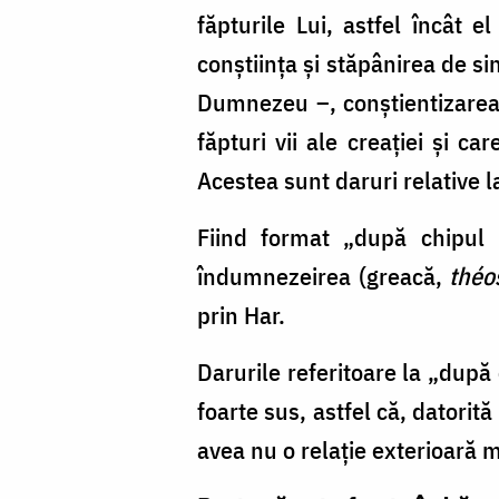
făpturile Lui, astfel încât e
conştiinţa şi stăpânirea de sin
Dumnezeu –, conştientizarea 
făpturi vii ale creaţiei şi c
Acestea sunt daruri relative l
Fiind format „după chipul
îndumnezeirea (greacă,
théo
prin Har.
Darurile referitoare la „după
foarte sus, astfel că, datorit
avea nu o relaţie exterioară m