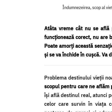
Îndumnezeirea,
Îndumnezeirea, scop al vieț
scop
al
vieții
Atâta vreme cât nu se află 
omului
funcţionează corect, nu are b
–
Poate amorţi această senzaţie,
Arhimandritul
şi se va închide în cuşcă. Va 
Gheorghe
de
Problema destinului vieţii no
la
scopul pentru care ne aflăm
Mănăstirea
îşi află destinul real, atunci
Grigoriou,
celor care survin în viaţa c
Athos