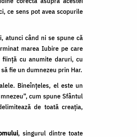
udine corectă asupra acestei
i, ce sens pot avea scopurile
ii, atunci când ni se spune că
erminat marea Iubire pe care
fiinţă cu anumite daruri, cu
te să fie un dumnezeu prin Har.
alele. Bineînţeles, el este un
 Dumnezeu”, cum spune Sfântul
 delimitează de toată creaţia,
omului
, singurul dintre toate