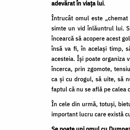
adevărat în viaţa lui
.
Întrucât omul este „chemat 
simte un vid înlăuntrul lui.
încearcă să acopere acest gol 
însă va fi, în acelaşi timp, 
acesteia. Îşi poate organiza vi
încerca, prin zgomote, tensiu
ca şi cu drogul, să uite, să
faptul că nu se află pe calea 
În cele din urmă, totuşi, bie
important lucru care există cu
Se poate uni omul cu Dumne