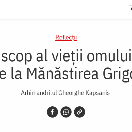
Reflecții
cop al vieții omulu
 la Mănăstirea Grig
Arhimandritul Gheorghe Kapsanis