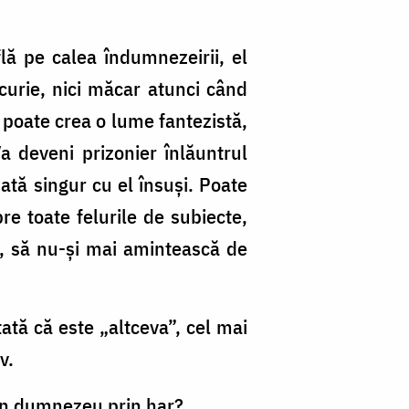
ă pe calea îndumnezeirii, el
curie, nici măcar atunci când
, poate crea o lume fantezistă,
Va deveni prizonier înlăuntrul
odată singur cu el însuşi. Poate
re toate felurile de subiecte,
ă, să nu-şi mai amintească de
ată că este „altceva”, cel mai
v.
 un dumnezeu prin har?