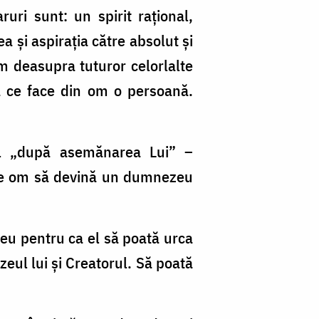
ruri sunt: un spirit raţional,
ea şi aspiraţia către absolut şi
m deasupra tuturor celorlalte
eea ce face din om o persoană.
el „după asemănarea Lui” –
 pe om să devină un dumnezeu
zeu pentru ca el să poată urca
zeul lui şi Creatorul. Să poată