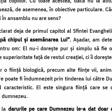
ţia copiilor. Cu toate acestea, dacă nu ia atit
ează, de asemenea, în obiective particulare. Căc
ui în ansamblu nu are sens?
clarat deja de primul capitol al Sfintei Evanghel
ă chipul şi asemănarea Lui”
. Aşadar, am det
tru om: El nu-i doreşte pur şi simplu să fie o 
e superioritate faţă de restul creaţiei, ci îi doreş
 o fiinţă biologică, precum alte fiinţe vii, anim
are poate fi îndumnezeit prin tinderea lui către
l caracteristic. El este singura fiinţă care se
un dumnezeu.
ă la
darurile pe care Dumnezeu le-a dat doar 