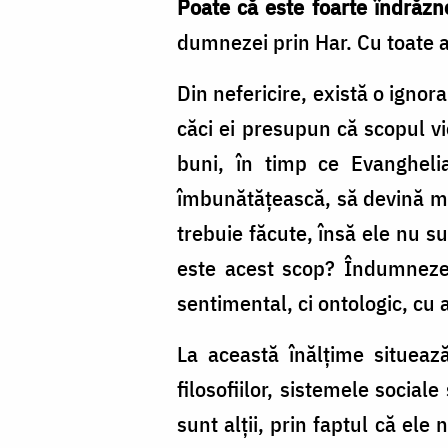
Poate că este foarte îndrăzn
dumnezei prin Har. Cu toate ac
Din nefericire, există o ignor
căci ei presupun că scopul vi
buni, în timp ce Evanghelia,
îmbunătăţească, să devină mai
trebuie făcute, însă ele nu s
este acest scop? Îndumneze
sentimental, ci ontologic, cu 
La această înălţime situeaz
filosofiilor, sistemele socia
sunt alţii, prin faptul că el