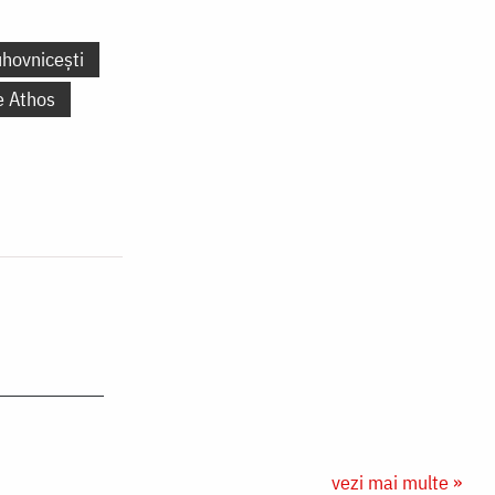
uhovnicești
e Athos
vezi mai multe »