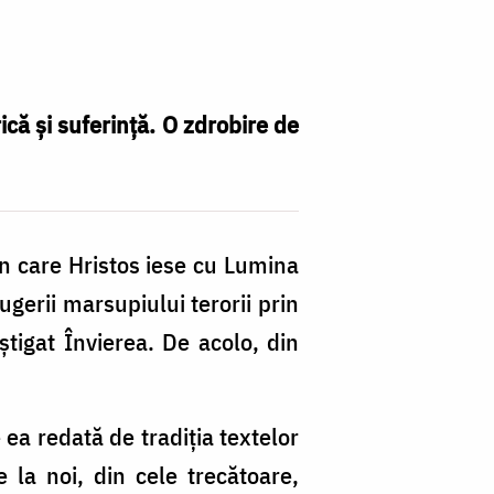
ică și suferință. O zdrobire de
În care Hristos iese cu Lumina
ugerii marsupiului terorii prin
știgat Învierea.
De acolo, din
 ea redată de tradiția textelor
la noi, din cele trecătoare,