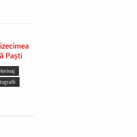
cizecimea
ă Paști
lerinaj
tografii