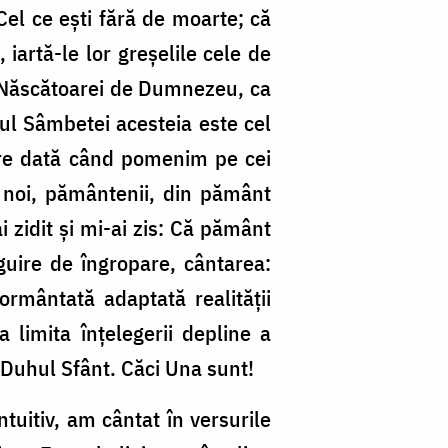
 Cel ce ești fără de moarte; că
iartă-le lor greșelile cele de
le Născătoarei de Dumnezeu, ca
sul Sâmbetei acesteia este cel
ecare dată când pomenim pe cei
ar noi, pământenii, din pământ
 zidit și mi-ai zis: Că pământ
guire de îngropare, cântarea:
ormântată adaptată realității
 limita înțelegerii depline a
i Duhul Sfânt. Căci Una sunt!
uitiv, am cântat în versurile