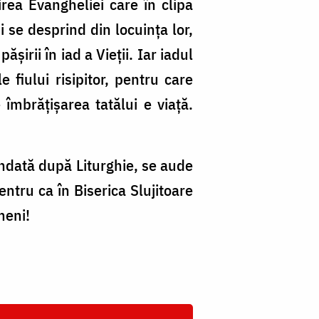
rea Evangheliei care în clipa
 se desprind din locuința lor,
șirii în iad a Vieții. Iar iadul
fiului risipitor, pentru care
 îmbrățișarea tatălui e viață.
 îndată după Liturghie, se aude
ntru ca în Biserica Slujitoare
meni!