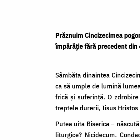
Sâmbăta
celor
care
gustă
Prăznuim Cincizecimea pogorâri
Raiul
împărăție fără precedent din 
/
Foto:
Sâmbăta dinaintea Cincizecimi
Bogdan
ca să umple de lumină lume
Zamfirescu
frică și suferință. O zdrobir
treptele durerii, Iisus Hristo
Putea uita Biserica – născută 
liturgice? Nicidecum. Conda