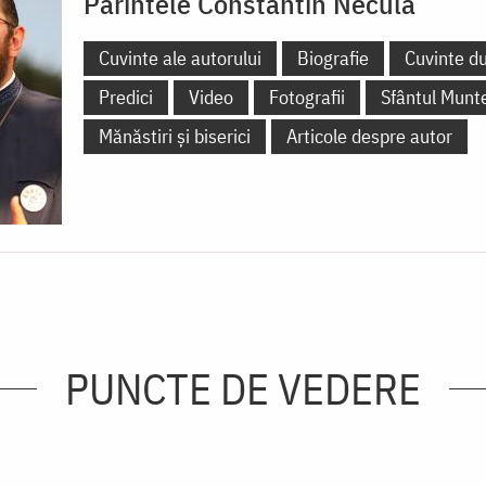
Părintele Constantin Necula
Cuvinte ale autorului
Biografie
Cuvinte d
Predici
Video
Fotografii
Sfântul Munt
Mănăstiri și biserici
Articole despre autor
PUNCTE DE VEDERE