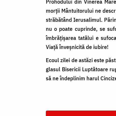
Prohodului din Vinerea Mare 
morții Mântuitorului ne descr
străbătând Ierusalimul. Părinți
nu o poate cuprinde, se sufo
îmbrățișarea tatălui e sufoca
Viață înveșnicită de iubire!
Ecoul zilei de astăzi este păs
glasul Bisericii Luptătoare r
să ne îndeplinim harul Cinciz