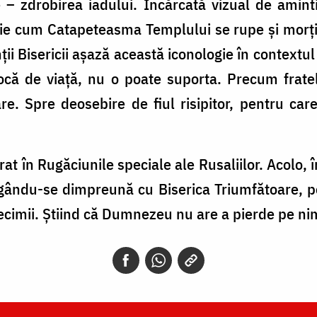
– zdrobirea iadului. Încărcată vizual de aminti
ie cum Catapeteasma Templului se rupe și morții
i Bisericii așază această iconologie în contextul pă
că de viață, nu o poate suporta. Precum fratele 
re. Spre deosebire de fiul risipitor, pentru care
trat în Rugăciunile speciale ale Rusaliilor. Acolo,
ugându-se dimpreună cu Biserica Triumfătoare, pe
ecimii. Știind că Dumnezeu nu are a pierde pe ni