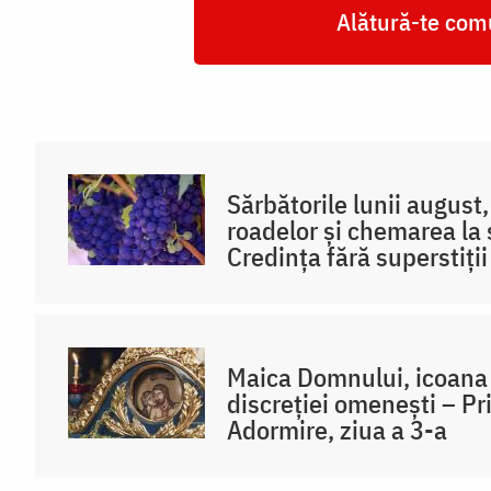
Alătură-te comu
Sărbătorile lunii august
roadelor și chemarea la sf
Credința fără superstiții
Maica Domnului, icoana t
discreției omenești – P
Adormire, ziua a 3-a