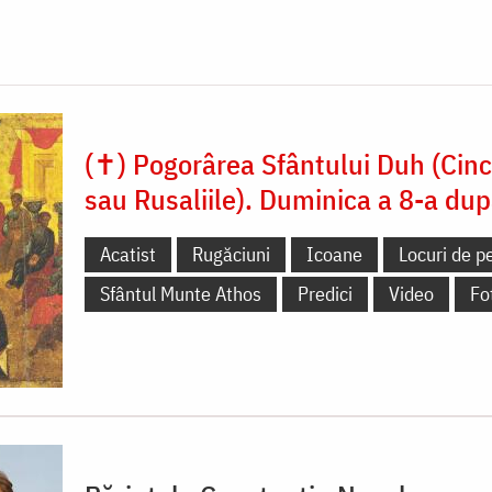
(✝) Pogorârea Sfântului Duh (Cin
sau Rusaliile). Duminica a 8-a dup
Acatist
Rugăciuni
Icoane
Locuri de pe
Sfântul Munte Athos
Predici
Video
Fo