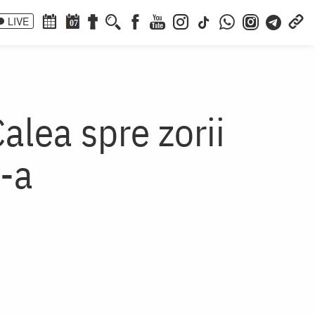
LIVE
07
alea spre zorii
8-a