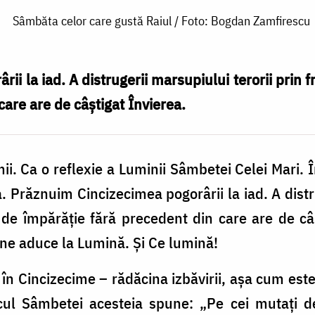
Sâmbăta celor care gustă Raiul / Foto: Bogdan Zamfirescu
i la iad. A distrugerii marsupiului terorii prin fr
care are de câștigat Învierea.
i. Ca o reflexie a Luminii Sâmbetei Celei Mari. 
a.
Prăznuim Cincizecimea pogorârii la iad. A distr
e de împărăție fără precedent din care are de câ
s ne aduce la Lumină. Și Ce lumină!
în Cincizecime – rădăcina izbăvirii, așa cum este
cul Sâmbetei acesteia spune: „Pe cei mutați de 