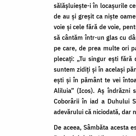
sălășluiește-i în locașurile c
de au și greșit ca niște oame
voie și cele fără de voie, pe
să cântăm într-un glas cu dân
pe care, de prea multe ori pa
plecați: „Tu singur ești fără
suntem zidiți și în același p
ești și în pământ te vei înt
Aliluia” (Icos). Aș îndrăzni
Coborârii în iad a Duhului S
adevărului că niciodată, dar n
De aceea, Sâmbăta acesta est