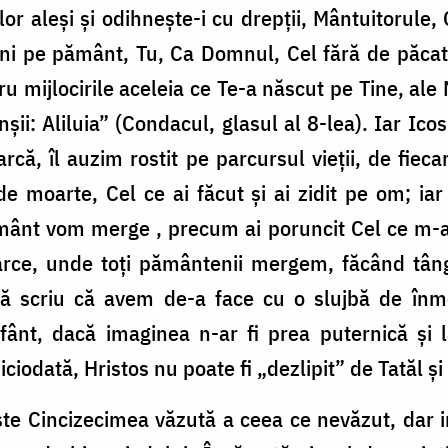
elor aleși și odihnește-i cu drepții, Mântuitorule,
ni pe pământ, Tu, Ca Domnul, Cel fără de păcat, 
ntru mijlocirile aceleia ce Te-a născut pe Tine, a
șii: Aliluia” (Condacul, glasul al 8-lea). Iar Ico
rcă, îl auzim rostit pe parcursul vieții, de fi
 de moarte, Cel ce ai făcut și ai zidit pe om; i
ământ vom merge , precum ai poruncit Cel ce m-ai
oarce, unde toți pământenii mergem, făcând tân
 să scriu că avem de-a face cu o slujbă de înm
fânt, dacă imaginea n-ar fi prea puternică și la
iciodată, Hristos nu poate fi „dezlipit” de Tatăl ș
e Cincizecimea văzută a ceea ce nevăzut, dar int