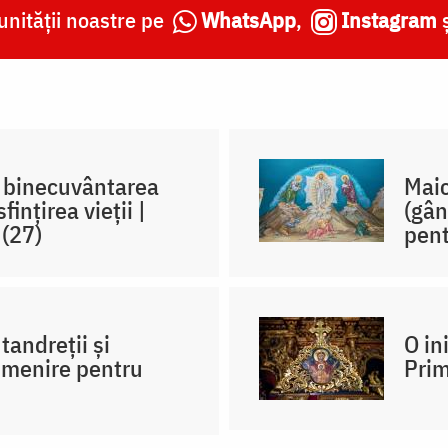
nității noastre pe
WhatsApp
,
Instagram
, binecuvântarea
Maic
ințirea vieții |
(gân
 (27)
pent
andreții și
O in
rimenire pentru
Prim