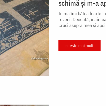
schimă și m-a a
Inima îmi bătea foarte t
reveni. Deodată, înainte
Cruci asupra mea şi apoi 
citește mai mult