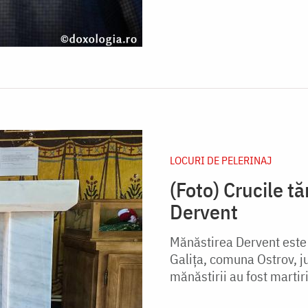
LOCURI DE PELERINAJ
(Foto) Crucile t
Dervent
Mănăstirea Dervent este 
Galița, comuna Ostrov, ju
mănăstirii au fost martiri