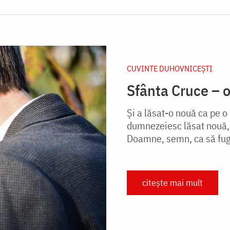
CUVINTE DUHOVNICEȘTI
Sfânta Cruce – 
Și a lăsat-o nouă ca pe o
dumnezeiesc lăsat nouă, 
Doamne, semn, ca să fugă 
citește mai mult