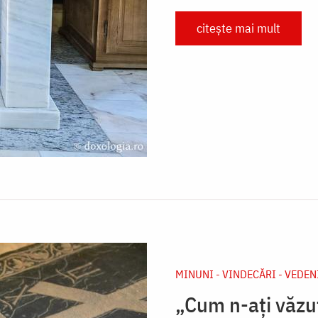
citește mai mult
MINUNI - VINDECĂRI - VEDEN
„Cum n-ați văzut