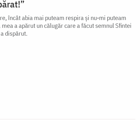
părat!”
are, încât abia mai puteam respira şi nu-mi puteam
a mea a apărut un călugăr care a făcut semnul Sfintei
a dispărut.