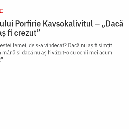
II
ului Porfirie Kavsokalivitul ‒ „Dacă
aș fi crezut”
cestei femei, de s-a vindecat? Dacă nu aș fi simțit
mână și dacă nu aș fi văzut-o cu ochii mei acum
!”