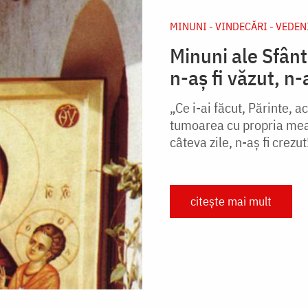
MINUNI - VINDECĂRI - VEDEN
Minuni ale Sfânt
n-aș fi văzut, n-
„Ce i-ai făcut, Părinte, a
tumoarea cu propria mea 
câteva zile, n-aș fi crezut
citește mai mult