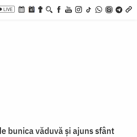
LIVE
07
i
de bunica văduvă și ajuns sfânt