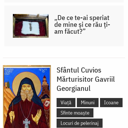
„De ce te-ai speriat
de mine și ce rău ți-
am făcut?”
Sfântul Cuvios
Mărturisitor Gavriil
Georgianul
Viață
Minuni
Icoane
Sfinte moaște
Locuri de pelerinaj