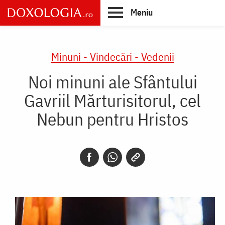
Skip
Meniu
to
main
Main
content
navigation
Minuni - Vindecări - Vedenii
Noi minuni ale Sfântului
Gavriil Mărturisitorul, cel
Nebun pentru Hristos