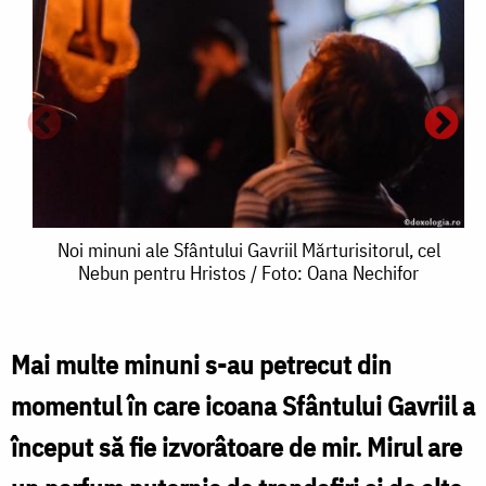
Noi
Noi minuni ale Sfântului Gavriil Mărturisitorul, cel
Nebun pentru Hristos / Foto: Oana Nechifor
minuni
N
ale
Sfântului
a
Mai multe minuni s-au petrecut din
Gavriil
S
momentul în care icoana Sfântului Gavriil a
Mărturisitorul,
G
început să fie izvorâtoare de mir. Mirul are
cel
M