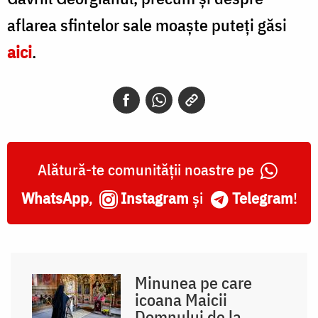
aflarea sfintelor sale moaște puteți găsi
aici
.
Alătură-te comunității noastre pe
WhatsApp
,
Instagram
și
Telegram
!
Minunea pe care
icoana Maicii
Domnului de la