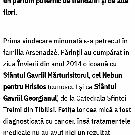
un parfum puternic de trandafiri și de alte
Nebun
c
flori.
pentru
Hristos
/
H
Prima vindecare minunată s-a petrecut în
Foto:
familia Arsenadzé. Părinții au cumpărat în
Oana
ziua Învierii din anul 2014 o icoană cu
Nechifor
Sfântul Gavriil Mărturisitorul, cel Nebun
pentru Hristos
(cunoscut și ca
Sfântul
Gavriil Georgianul
) de la Catedrala Sfintei
Treimi din Tibilisi. Fetița lor cea mică a fost
diagnosticată cu cancer, însă tratamentele
medicale nu au avut nici un rezultat