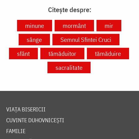
Citește despre:
minune
mormânt
mir
sânge
Semnul Sfintei Cruci
sfânt
tămăduitor
tămăduire
sacralitate
VIAȚA BISERICII
CUVINTE DUHOVNICEȘTI
FAMILIE