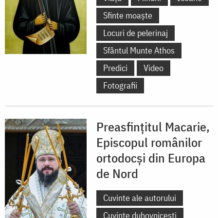
Sfinte moaște
Locuri de pelerinaj
Sfântul Munte Athos
Predici
Video
Fotografii
Preasfințitul Macarie,
Episcopul românilor
ortodocși din Europa
de Nord
Cuvinte ale autorului
Cuvinte duhovnicești