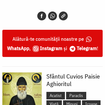
Alătură-te comunității noastre pe
WhatsApp
,
Instagram
și
Telegram
!
Sfântul Cuvios Paisie
Aghioritul
Acatist
Paraclis
Viață
Minuni
Icoane