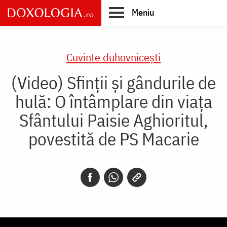
Skip
Meniu
to
main
Main
content
navigation
Cuvinte duhovnicești
(Video) Sfinții și gândurile de
hulă: O întâmplare din viața
Sfântului Paisie Aghioritul,
povestită de PS Macarie