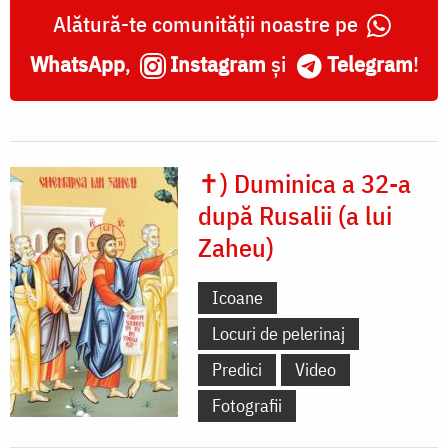
Alătură-te comunității noastre pe
WhatsApp
,
Instagram
și
Telegram
!
✝) Duminica a 32-a
după Rusalii (a lui
Zaheu)
Icoane
Locuri de pelerinaj
Predici
Video
Fotografii