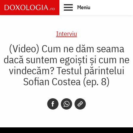
Skip
Meniu
to
main
Main
content
navigation
Interviu
(Video) Cum ne dăm seama
dacă suntem egoiști și cum ne
vindecăm? Testul părintelui
Sofian Costea (ep. 8)