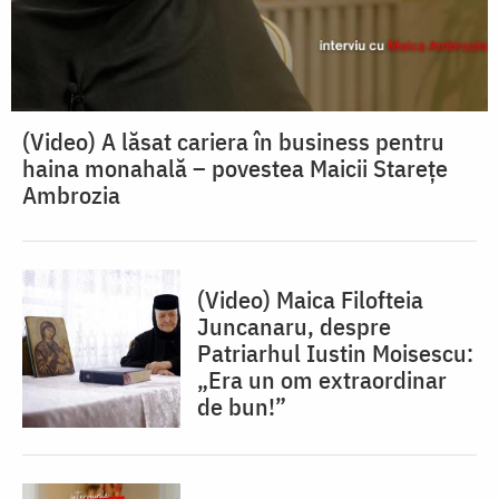
(Video) A lăsat cariera în business pentru
haina monahală – povestea Maicii Starețe
Ambrozia
(Video) Maica Filofteia
Juncanaru, despre
Patriarhul Iustin Moisescu:
„Era un om extraordinar
de bun!”