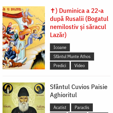
✝) Duminica a 22-a
după Rusalii (Bogatul
nemilostiv și săracul
Lazăr)
Icoane
Sfântul Munte Athos
Predici
Video
Sfântul Cuvios Paisie
Aghioritul
Acatist
Paraclis