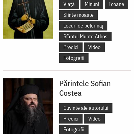
Viață
Minuni
Icoane
Sfinte moaște
Locuri de pelerinaj
Sfântul Munte Athos
Predici
Video
Fotografii
Părintele Sofian
Costea
Cuvinte ale autorului
Predici
Video
Fotografii