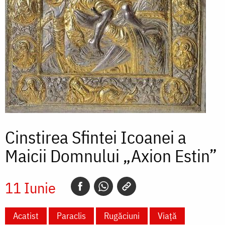
Cinstirea Sfintei Icoanei a
Maicii Domnului „Axion Estin”
11 Iunie
Acatist
Paraclis
Rugăciuni
Viață