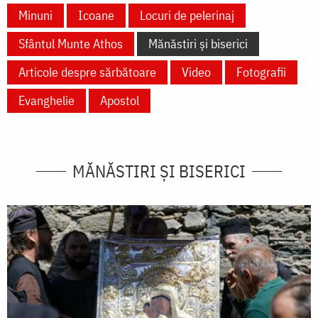
Minuni
Icoane
Locuri de pelerinaj
Sfântul Munte Athos
Mănăstiri și biserici
Articole despre sărbătoare
Video
Fotografii
Evanghelie
Apostol
MĂNĂSTIRI ȘI BISERICI