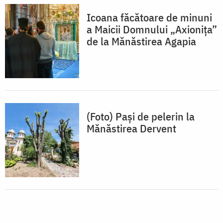
Icoana făcătoare de minuni
a Maicii Domnului „Axionița”
de la Mănăstirea Agapia
(Foto) Pași de pelerin la
Mănăstirea Dervent