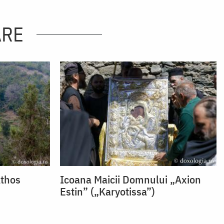
ARE
Athos
Icoana Maicii Domnului „Axion
Estin” („Karyotissa”)