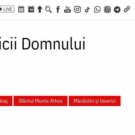
LIVE
06
aicii Domnului
inaj
Sfântul Munte Athos
Mănăstiri și biserici