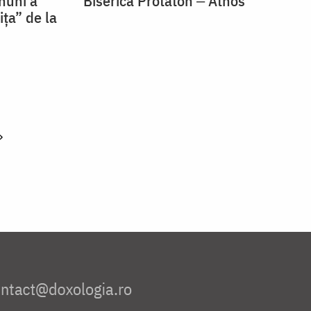
nuni a
Biserica Protaton ‒ Athos
ța” de la
»