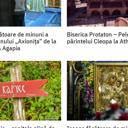
ătoare de minuni a
Biserica Protaton – Pel
nului „Axionița” de la
părintelui Cleopa la At
a Agapia