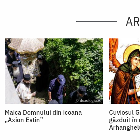
AR
Maica Domnului din icoana
Cuviosul Ga
„Axion Estin”
găzduit în 
Arhanghelu