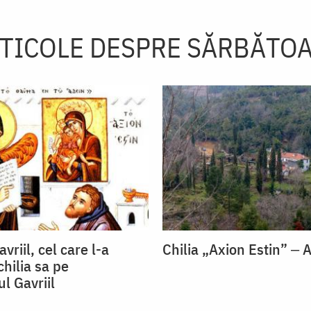
TICOLE DESPRE SĂRBĂTO
vriil, cel care l-a
Chilia „Axion Estin” ‒ 
chilia sa pe
l Gavriil