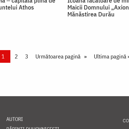
ia ‒ capitala plină de
Icoana făcătoare de mi
untelui Athos
Maicii Domnului „Axioni
Mănăstirea Durău
Current page
1
Page
2
Page
3
Next page
Următoarea pagină
Last page
Ultima pagină 
AUTORI