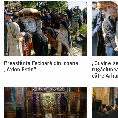
Preasfânta Fecioară din icoana
„Cuvine-se
„Axion Estin”
rugăciunea
către Arha