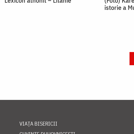
Lexicon athonit – Litanie
(Foto) Kare
istorie a M
Paginare
VIAȚA BISERICII