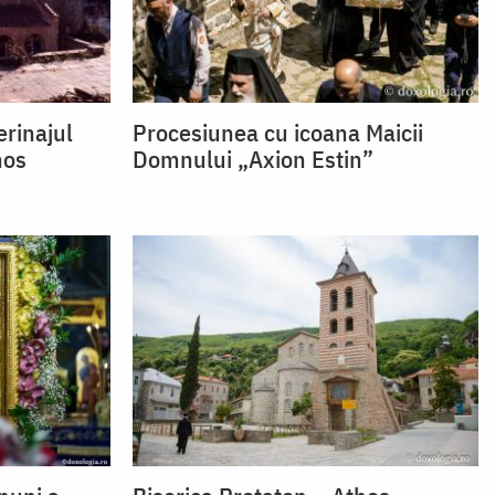
erinajul
Procesiunea cu icoana Maicii
hos
Domnului „Axion Estin”