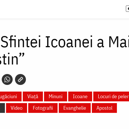
 Sfintei Icoanei a M
tin”
ugăciuni
Viață
Minuni
Icoane
Locuri de peler
e
Video
Fotografii
Evanghelie
Apostol