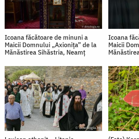
Icoana făcătoare de minuni a
Icoana făc
Maicii Domnului „Axionița” de la
Maicii Dom
Mănăstirea Sihăstria, Neamț
Mănăstire