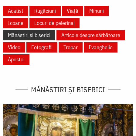
Acatist
Rugăciuni
Viață
Minuni
Icoane
Locuri de pelerinaj
Mănăstiri și biserici
Articole despre sărbătoare
Video
Fotografii
Tropar
Evanghelie
Apostol
MĂNĂSTIRI ȘI BISERICI