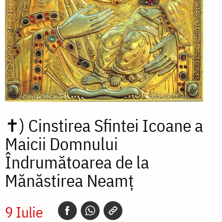
✝)
Cinstirea Sfintei Icoane a
Maicii Domnului
Îndrumătoarea de la
Mănăstirea Neamț
9 Iulie