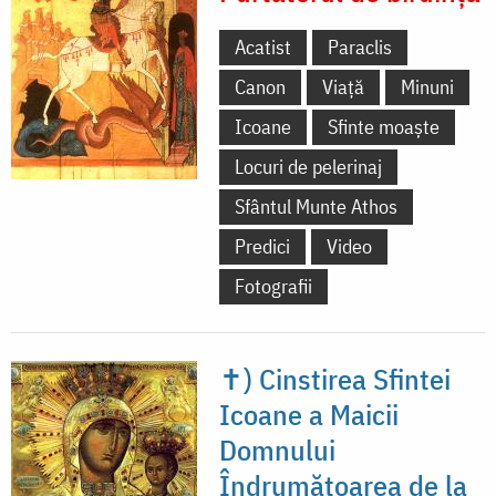
Acatist
Paraclis
Canon
Viață
Minuni
Icoane
Sfinte moaște
Locuri de pelerinaj
Sfântul Munte Athos
Predici
Video
Fotografii
✝) Cinstirea Sfintei
Icoane a Maicii
Domnului
Îndrumătoarea de la