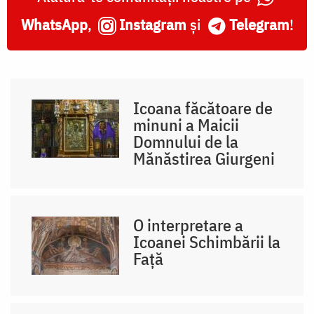
WhatsApp
,
Instagram
și
Telegram
!
Icoana făcătoare de
minuni a Maicii
Domnului de la
Mănăstirea Giurgeni
O interpretare a
Icoanei Schimbării la
Față