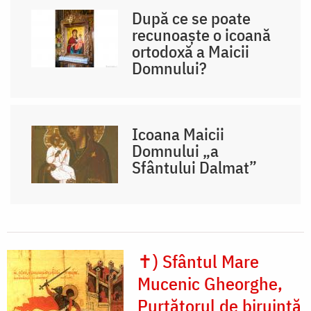
După ce se poate
recunoaște o icoană
ortodoxă a Maicii
Domnului?
Icoana Maicii
Domnului „a
Sfântului Dalmat”
✝) Sfântul Mare
Mucenic Gheorghe,
Purtătorul de biruință