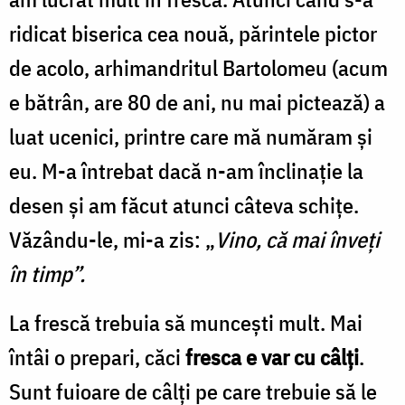
ridicat biserica cea nouă, părintele pictor
de acolo, arhimandritul Bartolomeu (acum
e bătrân, are 80 de ani, nu mai pictează) a
luat ucenici, printre care mă număram și
eu. M-a întrebat dacă n-am înclinație la
desen și am făcut atunci câteva schițe.
Văzându-le, mi-a zis: „
Vino, că mai înveți
în timp”.
La frescă trebuia să muncești mult. Mai
întâi o prepari, căci
fresca e var cu câlți
.
Sunt fuioare de câlți pe care trebuie să le