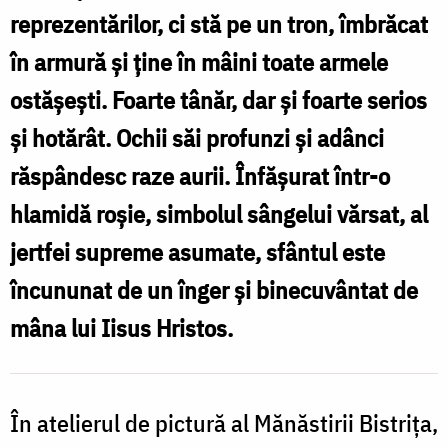
reprezentărilor, ci stă pe un tron, îmbrăcat
în armură și ține în mâini toate armele
s
ostășești. Foarte tânăr, dar și foarte serios
și hotărât. Ochii săi profunzi și adânci
v
răspândesc raze aurii. Înfășurat într-o
i
hlamidă roșie, simbolul sângelui vărsat, al
jertfei supreme asumate, sfântul este
S
încununat de un înger și binecuvântat de
mâna lui Iisus Hristos.
În atelierul de pictură al Mănăstirii Bistrița,