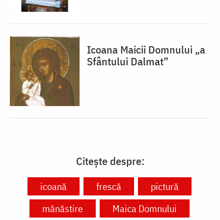
Icoana Maicii Domnului „a
Sfântului Dalmat”
Citește despre:
icoană
frescă
pictură
mănăstire
Maica Domnului