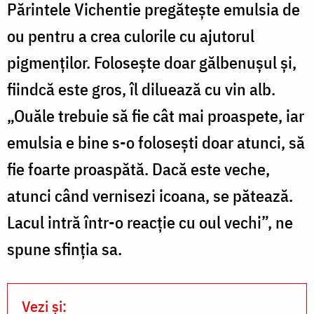
Părintele Vichentie pregătește emulsia de
ou pentru a crea culorile cu ajutorul
pigmenților. Folosește doar gălbenușul și,
p
fiindcă este gros, îl diluează cu vin alb.
ș
„Ouăle trebuie să fie cât mai proaspete, iar
f
emulsia e bine s-o folosești doar atunci, să
a
fie foarte proaspătă. Dacă este veche,
F
atunci când vernisezi icoana, se pătează.
B
Lacul intră într-o reacție cu oul vechi”, ne
spune sfinția sa.
Vezi și: