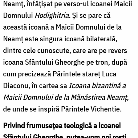
Neamț, înfățișat pe verso-ul icoanei Maicii
Domnului
Hodighitria.
Și
se pare că
această icoană a Maicii Domnului de la
Neamț este singura icoană bilaterală,
dintre cele cunoscute, care are pe revers
icoana Sfântului Gheorghe pe tron, după
cum precizează Părintele stareț Luca
Diaconu, în cartea sa
Icoana bizantină a
Maicii Domnului de la Mănăstirea Neamț
,
de unde se inspiră Părintele Vichentie.
Privind frumusețea teologică a icoanei
Sfântului Gheorghe, putea-vom noi rosti