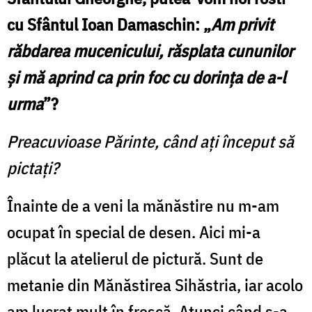
cu Sfântul Ioan Damaschin: „
Am privit
răbdarea mucenicului, răsplata cununilor
și mă aprind ca prin foc cu dorința de a-l
urma
”?
Preacuvioase Părinte, când ați început să
pictați?
Înainte de a veni la mănăstire nu m-am
ocupat în special de desen. Aici mi-a
plăcut la atelierul de pictură. Sunt de
metanie din Mănăstirea Sihăstria, iar acolo
am lucrat mult în frescă. Atunci când s-a