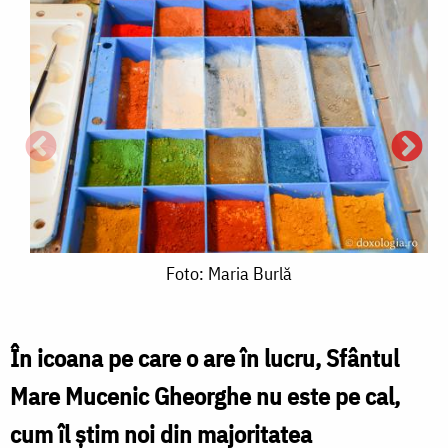
Foto:
Foto: Maria Burlă
Maria
Burlă
În icoana pe care o are în lucru, Sfântul
Mare Mucenic Gheorghe nu este pe cal,
P
cum îl știm noi din majoritatea
ș