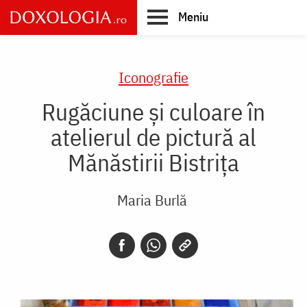
Skip
Meniu
to
main
Main
content
navigation
Iconografie
Rugăciune și culoare în
atelierul de pictură al
Mănăstirii Bistrița
Maria Burlă