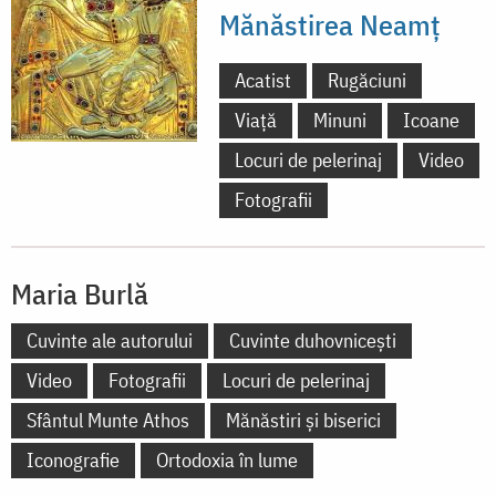
Mănăstirea Neamț
Acatist
Rugăciuni
Viață
Minuni
Icoane
Locuri de pelerinaj
Video
Fotografii
Maria Burlă
Cuvinte ale autorului
Cuvinte duhovnicești
Video
Fotografii
Locuri de pelerinaj
Sfântul Munte Athos
Mănăstiri și biserici
Iconografie
Ortodoxia în lume