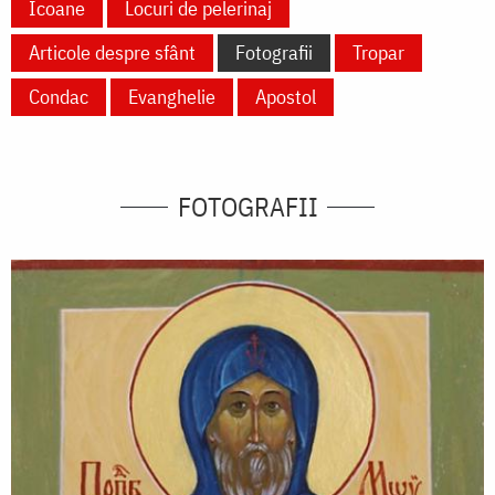
Icoane
Locuri de pelerinaj
Articole despre sfânt
Fotografii
Tropar
Condac
Evanghelie
Apostol
FOTOGRAFII