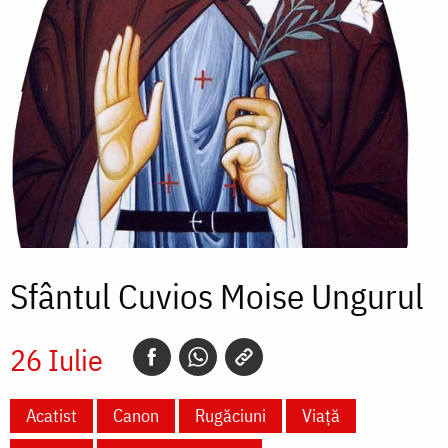
Sfântul Cuvios Moise Ungurul
26 Iulie
Acatist
Canon
Rugăciuni
Viață