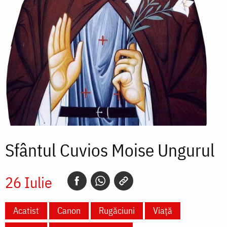
Sfântul Cuvios Moise Ungurul
26 Iulie
Acatist
Canon
Rugăciuni
Viață