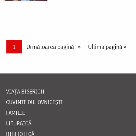
Paginare
Current page
1
Next page
Următoarea pagină
Last page
Ultima pagină »
VIAȚA BISERICII
CUVINTE DUHOVNICEȘTI
FAMILIE
LITURGICĂ
BIBLIOTECĂ