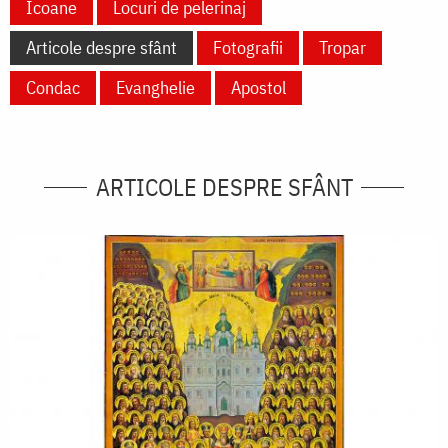
Icoane
Locuri de pelerinaj
Articole despre sfânt
Fotografii
Tropar
Condac
Evanghelie
Apostol
ARTICOLE DESPRE SFÂNT