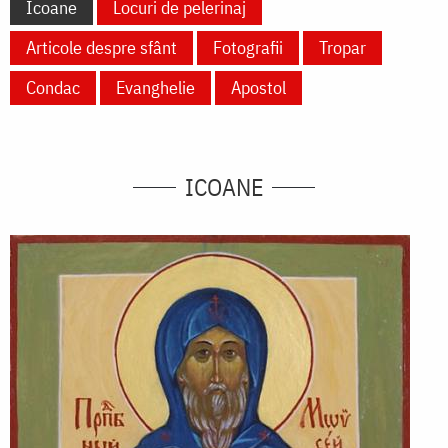
Icoane
Locuri de pelerinaj
Articole despre sfânt
Fotografii
Tropar
Condac
Evanghelie
Apostol
ICOANE