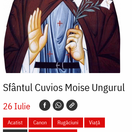
Sfântul Cuvios Moise Ungurul
26 Iulie
Acatist
Canon
Rugăciuni
Viață