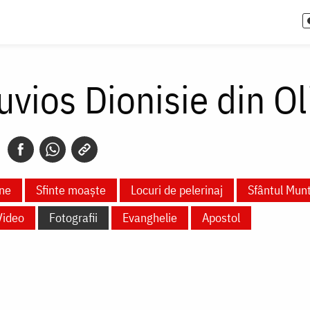
uvios Dionisie din O
ne
Sfinte moaște
Locuri de pelerinaj
Sfântul Mun
Video
Fotografii
Evanghelie
Apostol