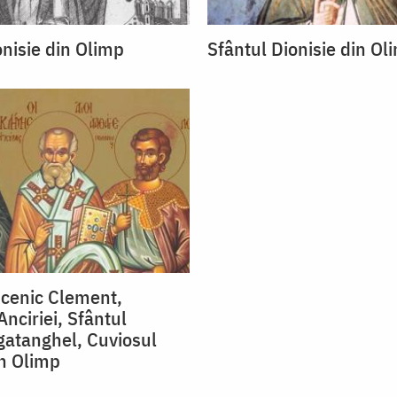
onisie din Olimp
Sfântul Dionisie din Ol
cenic Clement,
nciriei, Sfântul
atanghel, Cuviosul
in Olimp