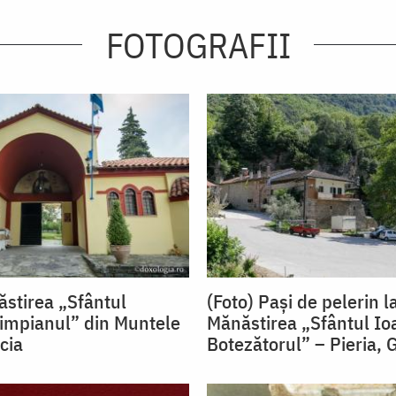
FOTOGRAFII
ăstirea „Sfântul
(Foto) Pași de pelerin l
limpianul” din Muntele
Mănăstirea „Sfântul Io
cia
Botezătorul” – Pieria, 