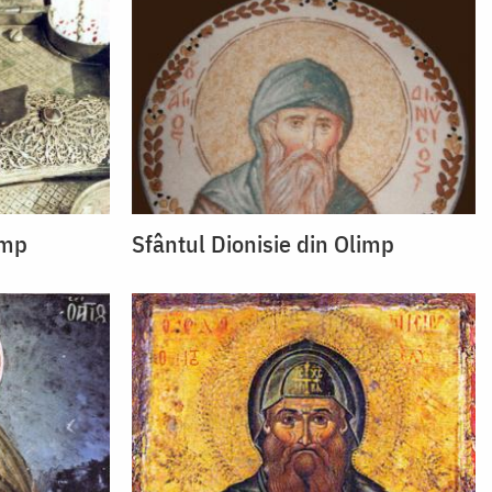
imp
Sfântul Dionisie din Olimp