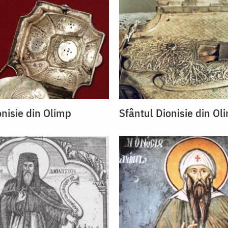
onisie din Olimp
Sfântul Dionisie din Ol