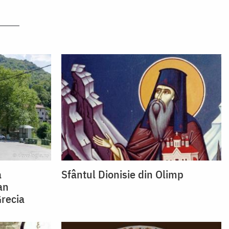
a
Sfântul Dionisie din Olimp
an
Grecia