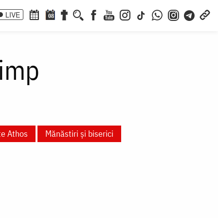
LIVE
08
limp
te Athos
Mănăstiri și biserici