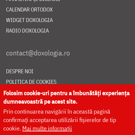
CALENDAR ORTODOX
WIDGET DOXOLOGIA
RADIO DOXOLOGIA
DESPRE NOI
POLITICA DE COOKIES
DONEAZĂ ONLINE PENTRU CATEDRALA NAȚIONALĂ
Folosim cookie-uri pentru a îmbunătăți experiența
dumneavoastră pe acest site.
Prin continuarea navigării în această pagină
LIVE
confirmați acceptarea utilizării fișierelor de tip
cookie.
Mai multe informații