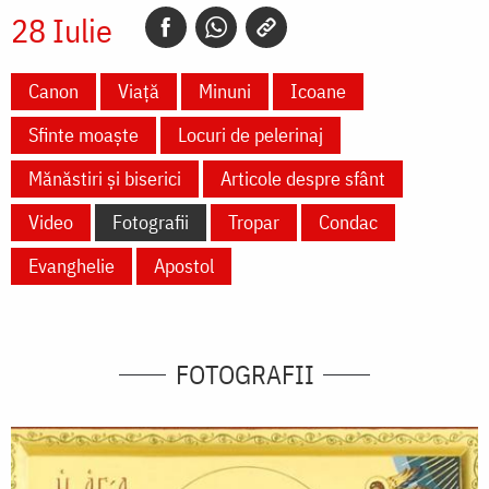
28 Iulie
Canon
Viață
Minuni
Icoane
Sfinte moaște
Locuri de pelerinaj
Mănăstiri și biserici
Articole despre sfânt
Video
Fotografii
Tropar
Condac
Evanghelie
Apostol
FOTOGRAFII