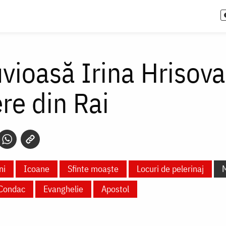
vioasă Irina Hrisova
re din Rai
ni
Icoane
Sfinte moaște
Locuri de pelerinaj
M
Condac
Evanghelie
Apostol