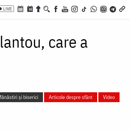
LIVE
08
lantou, care a
ănăstiri și biserici
Articole despre sfânt
Video