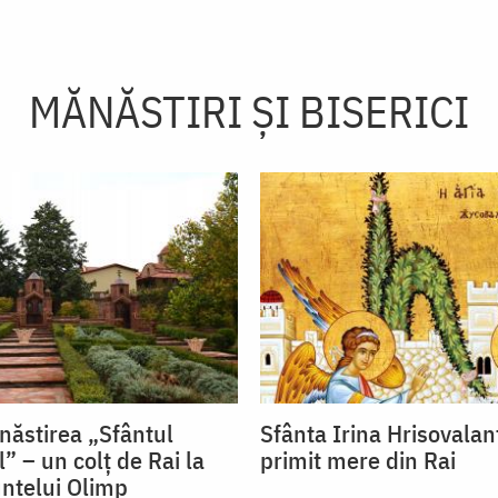
MĂNĂSTIRI ȘI BISERICI
năstirea „Sfântul
Sfânta Irina Hrisovalan
” – un colţ de Rai la
primit mere din Rai
ntelui Olimp