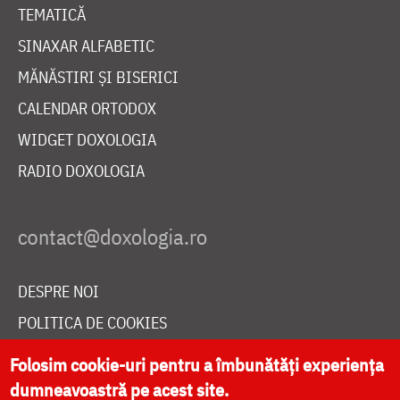
TEMATICĂ
SINAXAR ALFABETIC
MĂNĂSTIRI ȘI BISERICI
CALENDAR ORTODOX
WIDGET DOXOLOGIA
RADIO DOXOLOGIA
DESPRE NOI
POLITICA DE COOKIES
DONEAZĂ ONLINE PENTRU CATEDRALA NAȚIONALĂ
Folosim cookie-uri pentru a îmbunătăți experiența
dumneavoastră pe acest site.