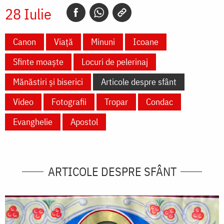
28 Iulie
Canon
Viață
Minuni
Icoane
Sfinte moaște
Locuri de pelerinaj
Mănăstiri și biserici
Articole despre sfânt
Video
Fotografii
Tropar
Condac
Evanghelie
Apostol
ARTICOLE DESPRE SFÂNT