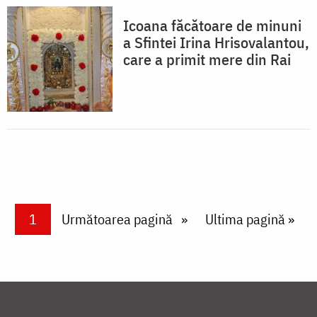
Icoana făcătoare de minuni
a Sfintei Irina Hrisovalantou,
care a primit mere din Rai
Paginare
Current page
1
Next page
Următoarea pagină
Last page
Ultima pagină »