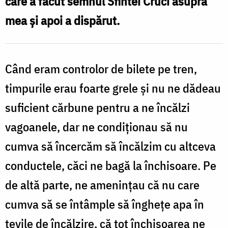
care a făcut semnul Sfintei Cruci asupra
Era
mea şi apoi a dispărut.
îmbrăcat
cu
schimă
Când eram controlor de bilete pe tren,
și
timpurile erau foarte grele şi nu ne dădeau
m-
suficient cărbune pentru a ne încălzi
a
vagoanele, dar ne condiţionau să nu
apărat!”
cumva să încercăm să încălzim cu altceva
/
conductele, căci ne bagă la închisoare. Pe
Foto:
de altă parte, ne amenințau că nu care
Ștefan
cumva să se întâmple să îngheţe apa în
Cojocariu
ţevile de încălzire, că tot închisoarea ne