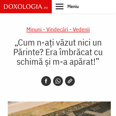
Skip
Meniu
to
main
Main
content
navigation
Minuni - Vindecări - Vedenii
„Cum n-ați văzut nici un
Părinte? Era îmbrăcat cu
schimă și m-a apărat!”