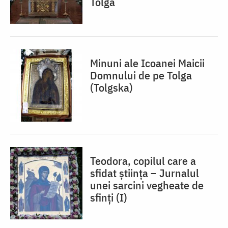
Tolga
Minuni ale Icoanei Maicii
Domnului de pe Tolga
(Tolgska)
Teodora, copilul care a
sfidat știința – Jurnalul
unei sarcini vegheate de
sfinți (I)