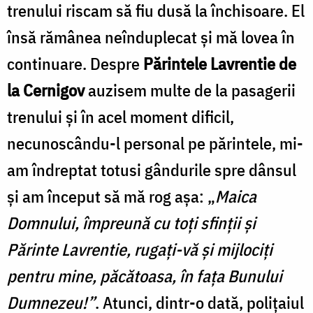
trenului riscam să fiu dusă la închisoare. El
însă rămânea neînduplecat şi mă lovea în
continuare. Despre
Părintele Lavrentie de
la Cernigov
auzisem multe de la pasagerii
trenului şi în acel moment dificil,
necunoscându-l personal pe părintele, mi-
am îndreptat totusi gândurile spre dânsul
şi am început să mă rog aşa: „
Maica
Domnului, împreună cu toţi sfinţii şi
Părinte Lavrentie, rugaţi-vă şi mijlociţi
pentru mine, păcătoasa, în faţa Bunului
Dumnezeu!”
. Atunci, dintr-o dată, poliţaiul