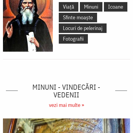
Viață
Minuni
Icoane
Sfinte moaște
Locuri de pelerinaj
Fotografii
MINUNI - VINDECĂRI -
VEDENII
vezi mai multe »