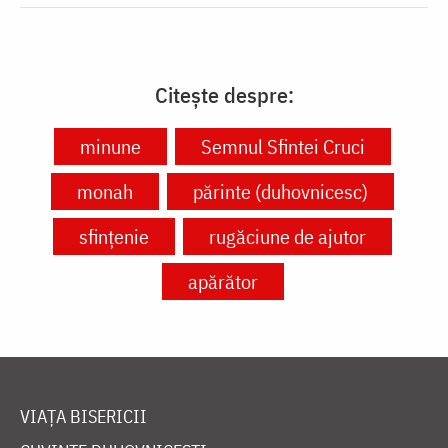
Citește despre:
minune
Semnul Sfintei Cruci
monah
părinte (duhovnicesc)
sfințenie
rugăciune de ajutor
apărător
VIAȚA BISERICII