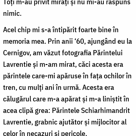
Toţi m-au privit miraţi şi nu mi-au răspuns
nimic.
Acel chip mi s-a întipărit foarte bine în
memoria mea. Prin anii ‘60, ajungând eu la
Cernigov, am văzut fotografia Părintelui
Lavrentie şi m-am mirat, căci acesta era
părintele care-mi apăruse în fața ochilor în
tren, cu mulţi ani în urmă. Acesta era
călugărul care m-a apărat şi m-a liniştit în
acea clipă grea: Părintele Schiarhimandrit
Lavrentie, grabnic ajutător şi mijlocitor al
celor în necazuri şi pericole.