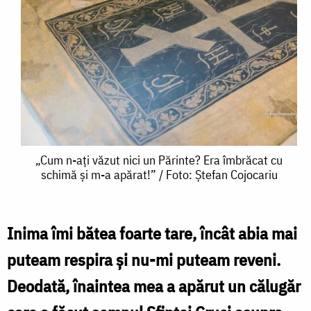
„Cum
„Cum n-ați văzut nici un Părinte? Era îmbrăcat cu
schimă și m-a apărat!” / Foto: Ștefan Cojocariu
n-
ați
văzut
Inima îmi bătea foarte tare, încât abia mai
nici
puteam respira şi nu-mi puteam reveni.
un
Deodată, înaintea mea a apărut un călugăr
Părinte?