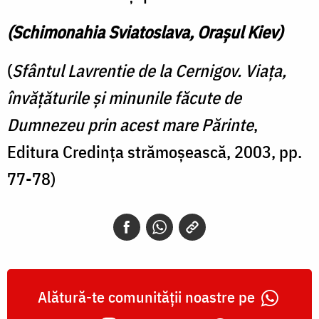
(Schimonahia Sviatoslava, Oraşul Kiev)
(
Sfântul Lavrentie de la Cernigov. Viaţa,
învăţăturile şi minunile făcute de
Dumnezeu prin acest mare Părinte
,
Editura Credinţa strămoşească, 2003, pp.
77-78)
Alătură-te comunității noastre pe