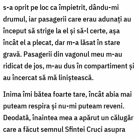
s-a oprit pe loc ca împietrit, dându-mi
drumul, iar pasagerii care erau adunaţi au
început să strige la el şi să-l certe, aşa
încât el a plecat, dar m-a lăsat în stare
gravă. Pasagerii din vagonul meu m-au
ridicat de jos, m-au dus în compartiment şi
au încercat să mă liniştească.
Inima îmi bătea foarte tare, încât abia mai
puteam respira şi nu-mi puteam reveni.
Deodată, înaintea mea a apărut un călugăr
care a făcut semnul Sfintei Cruci asupra