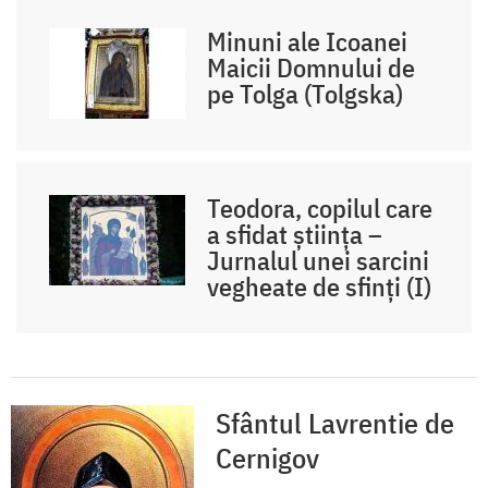
Minuni ale Icoanei
Maicii Domnului de
pe Tolga (Tolgska)
Teodora, copilul care
a sfidat știința –
Jurnalul unei sarcini
vegheate de sfinți (I)
Sfântul Lavrentie de
Cernigov