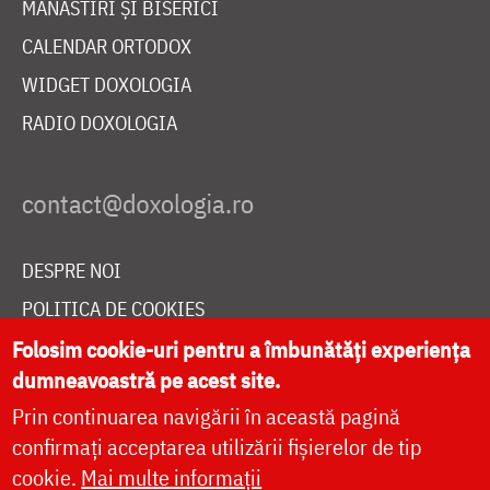
MĂNĂSTIRI ȘI BISERICI
CALENDAR ORTODOX
WIDGET DOXOLOGIA
RADIO DOXOLOGIA
DESPRE NOI
POLITICA DE COOKIES
DONEAZĂ ONLINE PENTRU CATEDRALA NAȚIONALĂ
Folosim cookie-uri pentru a îmbunătăți experiența
dumneavoastră pe acest site.
Prin continuarea navigării în această pagină
LIVE
confirmați acceptarea utilizării fișierelor de tip
cookie.
Mai multe informații