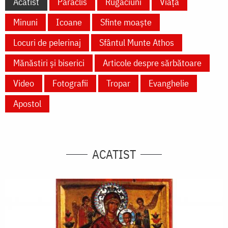
Acatist
Paraclis
Rugăciuni
Viață
Minuni
Icoane
Sfinte moaște
Locuri de pelerinaj
Sfântul Munte Athos
Mănăstiri și biserici
Articole despre sărbătoare
Video
Fotografii
Tropar
Evanghelie
Apostol
ACATIST