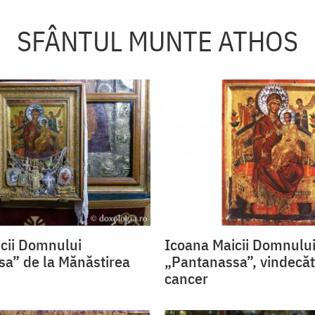
SFÂNTUL MUNTE ATHOS
cii Domnului
Icoana Maicii Domnulu
a” de la Mănăstirea
„Pantanassa”, vindecă
cancer