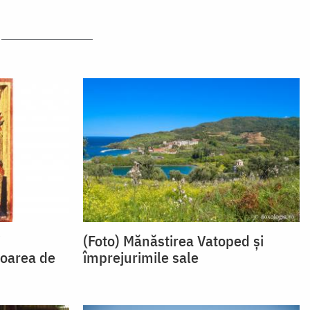
i
(Foto) Mănăstirea Vatoped și
toarea de
împrejurimile sale