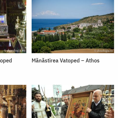
toped
Mănăstirea Vatoped – Athos