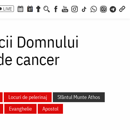
LIVE
07
icii Domnului
de cancer
Locuri de pelerinaj
Sfântul Munte Athos
Evanghelie
Apostol