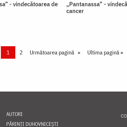
a” - vindecătoarea de
„Pantanassa” - vindec
cancer
Current page
1
Page
2
Next page
Următoarea pagină
Last page
Ultima pagină »
AUTORI
PĂRINȚI DUHOVNICEȘTI