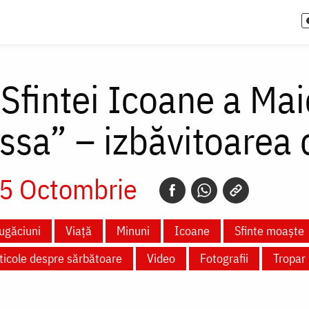
 Sfintei Icoane a Ma
ssa” – izbăvitoarea 
5 Octombrie
ugăciuni
Viață
Minuni
Icoane
Sfinte moaște
ticole despre sărbătoare
Video
Fotografii
Tropar