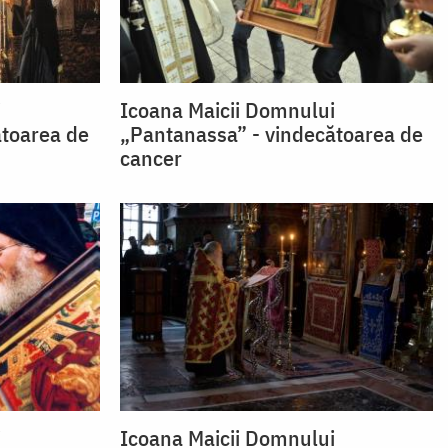
i
Icoana Maicii Domnului
ătoarea de
„Pantanassa” - vindecătoarea de
cancer
i
Icoana Maicii Domnului