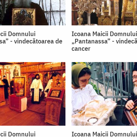
cii Domnului
Icoana Maicii Domnulu
a” - vindecătoarea de
„Pantanassa” - vindec
cancer
cii Domnului
Icoana Maicii Domnulu