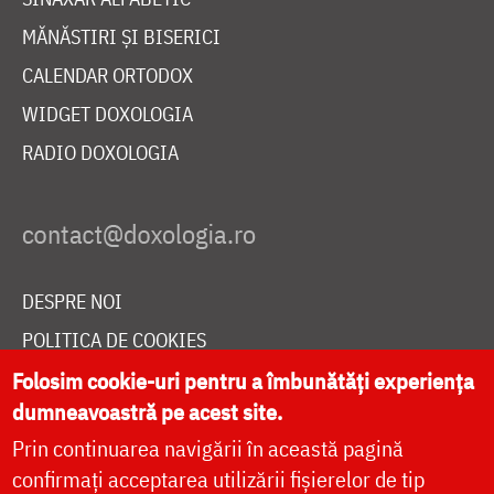
MĂNĂSTIRI ȘI BISERICI
CALENDAR ORTODOX
WIDGET DOXOLOGIA
RADIO DOXOLOGIA
DESPRE NOI
POLITICA DE COOKIES
DONEAZĂ ONLINE PENTRU CATEDRALA NAȚIONALĂ
Folosim cookie-uri pentru a îmbunătăți experiența
dumneavoastră pe acest site.
Prin continuarea navigării în această pagină
LIVE
confirmați acceptarea utilizării fișierelor de tip