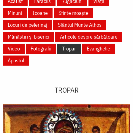
Acatist
Paraclis
Rugăciuni
Viață
Minuni
Icoane
Sfinte moaște
Locuri de pelerinaj
Sfântul Munte Athos
Mănăstiri și biserici
Articole despre sărbătoare
Video
Fotografii
Tropar
Evanghelie
Apostol
TROPAR