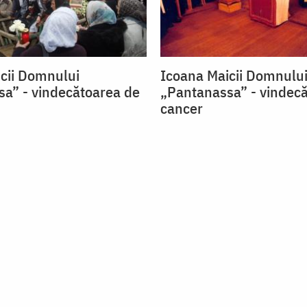
cii Domnului
Icoana Maicii Domnulu
a” - vindecătoarea de
„Pantanassa” - vindec
cancer