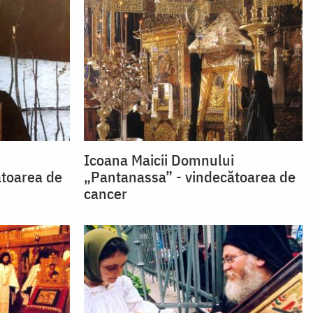
i
Icoana Maicii Domnului
ătoarea de
„Pantanassa” - vindecătoarea de
cancer