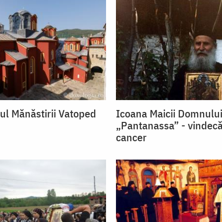
ul Mănăstirii Vatoped
Icoana Maicii Domnulu
„Pantanassa” - vindec
cancer