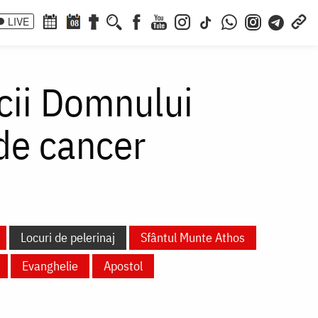
LIVE
08
icii Domnului
de cancer
Locuri de pelerinaj
Sfântul Munte Athos
Evanghelie
Apostol