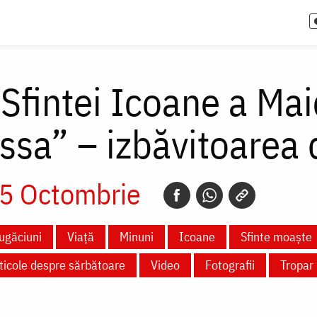
 Sfintei Icoane a Ma
ssa” – izbăvitoarea 
5 Octombrie
ugăciuni
Viață
Minuni
Icoane
Sfinte moaște
ticole despre sărbătoare
Video
Fotografii
Tropar