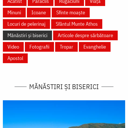
Acatist
Paraclis
Rugăciuni
Viață
Minuni
Icoane
Sfinte moaște
Locuri de pelerinaj
Sfântul Munte Athos
Mănăstiri și biserici
Articole despre sărbătoare
Video
Fotografii
Tropar
Evanghelie
Apostol
MĂNĂSTIRI ȘI BISERICI