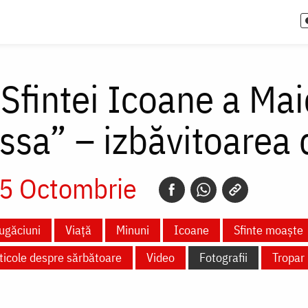
 Sfintei Icoane a Ma
ssa” – izbăvitoarea 
5 Octombrie
ugăciuni
Viață
Minuni
Icoane
Sfinte moaște
ticole despre sărbătoare
Video
Fotografii
Tropar