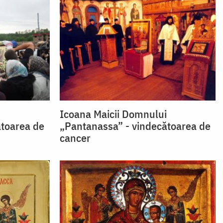
i
Icoana Maicii Domnului
ătoarea de
„Pantanassa” - vindecătoarea de
cancer