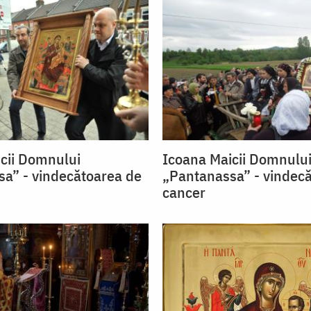
cii Domnului
Icoana Maicii Domnulu
a” - vindecătoarea de
„Pantanassa” - vindec
cancer