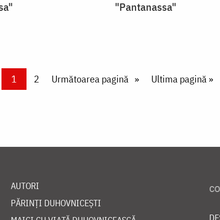
sa"
"Pantanassa"
Current page
1
Page
2
Next page
Următoarea pagină
Last page
Ultima pagină »
AUTORI
PĂRINȚI DUHOVNICEȘTI
DE