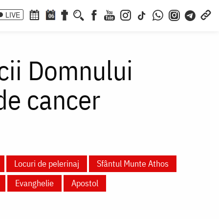
LIVE
06
icii Domnului
de cancer
Locuri de pelerinaj
Sfântul Munte Athos
Evanghelie
Apostol