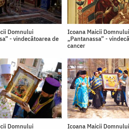
cii Domnului
Icoana Maicii Domnulu
a” - vindecătoarea de
„Pantanassa” - vindec
cancer
cii Domnului
Icoana Maicii Domnulu