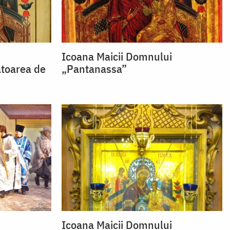
i
Icoana Maicii Domnului
ătoarea de
„Pantanassa”
i
Icoana Maicii Domnului