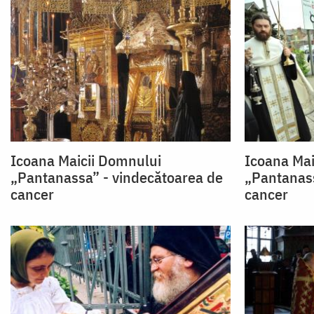
Icoana Maicii Domnului
Icoana Mai
„Pantanassa” - vindecătoarea de
„Pantanass
cancer
cancer