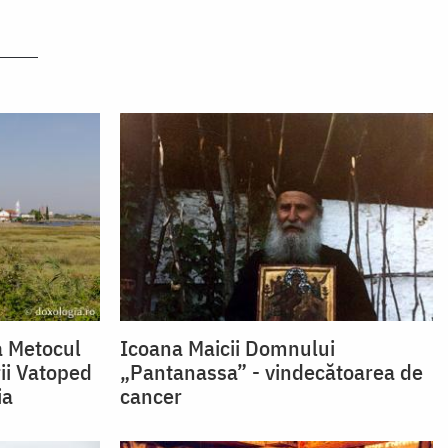
la Metocul
Icoana Maicii Domnului
ii Vatoped
„Pantanassa” - vindecătoarea de
ia
cancer