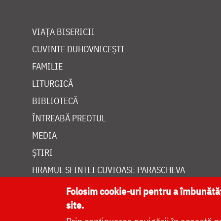
VIAȚA BISERICII
CUVINTE DUHOVNICEȘTI
FAMILIE
LITURGICĂ
BIBLIOTECĂ
ÎNTREABĂ PREOTUL
MEDIA
ȘTIRI
HRAMUL SFINTEI CUVIOASE PARASCHEVA
Folosim cookie-uri pentru a îmbunăt
site.