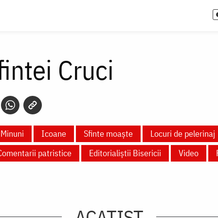
fintei Cruci
Minuni
Icoane
Sfinte moaște
Locuri de pelerinaj
Comentarii patristice
Editorialiștii Bisericii
Video
ACATIST