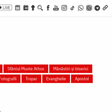
LIVE
08
Sfântul Munte Athos
Mănăstiri și biserici
Fotografii
Tropar
Evanghelie
Apostol