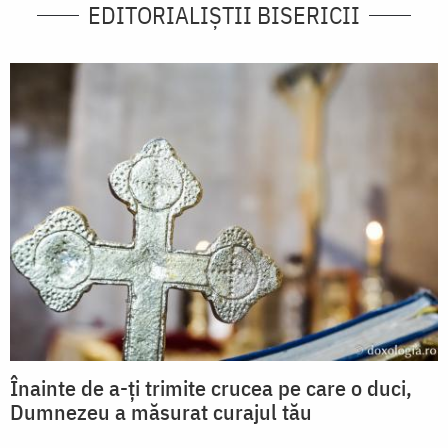
EDITORIALIȘTII BISERICII
Înainte de a-ți trimite crucea pe care o duci,
Dumnezeu a măsurat curajul tău