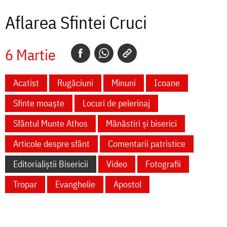
Aflarea Sfintei Cruci
6 Martie
Acatist
Rugăciuni
Minuni
Icoane
Sfinte moaște
Locuri de pelerinaj
Sfântul Munte Athos
Mănăstiri și biserici
Articole despre sfânt
Comentarii patristice
Editorialiștii Bisericii
Video
Fotografii
Tropar
Evanghelie
Apostol