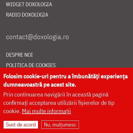
WIDGET DOXOLOGIA
RADIO DOXOLOGIA
DESPRE NOI
POLITICA DE COOKIES
DONEAZĂ ONLINE PENTRU CATEDRALA NAȚIONALĂ
Folosim cookie-uri pentru a îmbunătăți experiența
dumneavoastră pe acest site.
Prin continuarea navigării în această pagină
LIVE
confirmați acceptarea utilizării fișierelor de tip
cookie.
Mai multe informații
Sunt de acord
Nu, mulțumesc
Site dezvoltat de
DOXOLOGIA MEDIA
,