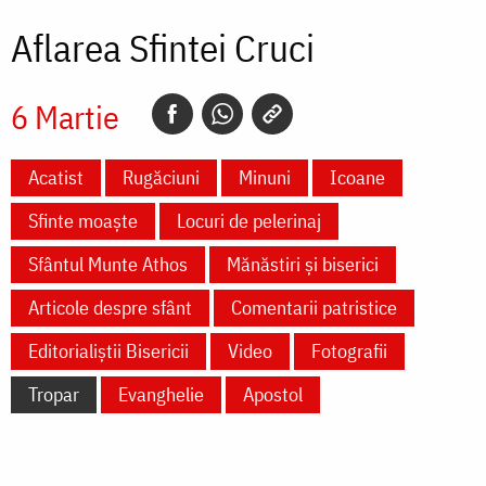
Aflarea Sfintei Cruci
6 Martie
Acatist
Rugăciuni
Minuni
Icoane
Sfinte moaște
Locuri de pelerinaj
Sfântul Munte Athos
Mănăstiri și biserici
Articole despre sfânt
Comentarii patristice
Editorialiștii Bisericii
Video
Fotografii
Tropar
Evanghelie
Apostol